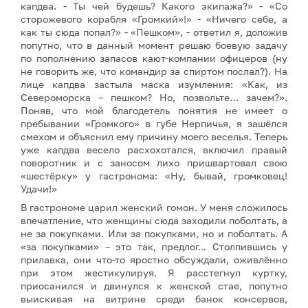
капдва. - Ты чей будешь? Какого экипажа?» - «Со
сторожевого корабля «Громкий»!» - «Ничего себе, а
как ты сюда попал?» - «Пешком», - ответил я, доложив
попутно, что в данный момент решаю боевую задачу
по пополнению запасов кают-компании офицеров (ну
не говорить же, что командир за спиртом послал?). На
лице капдва застыла маска изумления: «Как, из
Североморска – пешком? Но, позвольте… зачем?».
Поняв, что мой благодетель понятия не имеет о
пребывании «Громкого» в губе Нерпичья, я зашёлся
смехом и объяснил ему причину моего веселья. Теперь
уже капдва весело расхохотался, включил правый
поворотник и с заносом лихо пришвартовал свою
«шестёрку» у гастронома: «Ну, бывай, громковец!
Удачи!»
В гастрономе царил женский гомон. У меня сложилось
впечатление, что женщины сюда заходили поболтать, а
не за покупками. Или за покупками, но и поболтать. А
«за покупками» – это так, предлог... Столпившись у
прилавка, они что-то яростно обсуждали, оживлённо
при этом жестикулируя. Я расстегнул куртку,
приосанился и двинулся к женской стае, попутно
выискивая на витрине среди банок консервов,