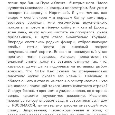
песни про Винни-Пуха и Оленя – быстрые ноги. Число
куплетов множилось с каждым километром. Вот уже и
поворот на дорогу к Нерпичьей. Я уже мечтал, как
скоро – очень скоро – я передам банку командиру,
вестовые соорудят мне чего-нибудь вкусненького
пожрать, а потом в тёплую койку и – спать! Дорогу,
ясен пень, никто ночью чистить не собирался, снега
прибавилось, и идти стало значительно труднее.
Впереди светились редкие фонари, отбрасывающие
слабые пятна света на снежный покров
полузасыпанной дороги. Внезапно неописуемый ужас
пронзил меня насквозь, холодок прокатился по
влажной спине, кожу на затылке стянуло так, что,
казалось, даже шапка поднялась на вставших дыбом
волосах. Что ЭТО? Как сказал бы средневековый
писатель: «ужас сковал его члены!». Невольно я
сбился с шага и стал внимательно осматриваться – что
же явилось причиной такого моего животного страха?
И вдруг боковым зрением я увидел справа, со стороны
сопок, какое-то неуловимое движение. Медленно
повернув голову вправо-назад, я встретился взглядом
с РОСОМАХОЙ, внимательно рассматривающей мою
спину! Здоровенная, чёрно-коричневая в ночи, с
золотистой полосой вдоль спины, на мощных широких