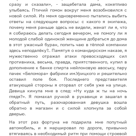
сразу и сказали», - защебетала дама, кокетливо
улыбаясь. Птичий гомон вокруг меня возобновился с
новой силой. Из меня одновременно пытались выбить
ответы на следующие вопросы: с какого я экипажа,
почему меня раньше здесь не видели, женат ли я, что
я собираюсь делать сегодня вечером, не помогу ли я
молодой слабой одинокой женщине добраться до дома
в этот ужасный буран, попить чаю в тёплой компании
здесь неподалёку?.. Памятуя о командирском наказе, я
мужественно отражал атаки превосходящих сил
противника, весьма, правда, приятственного, купил в
дополнение к банке спирта нейлоновую авоську, пару
пачек «Беломора» фабрики им.Урицкого и решительно
оставил поле боя. Последнего представителя
атакующей стороны я оторвал от себя уже на улице.
Девица кинула мне в след: «Ну куда ж ты на ночь
глядя?». Я помахал ручкой в рукавице и зашагал в
обратный путь, разочарованная девушка вошла
обратно в магазин и с силой хлопнула за собой
дверью.
На этот раз фортуна не подарила мне попутный
автомобиль, и я маршировал по дороге, привычно
втягиваясь в необходимый ритм при помощи строевой