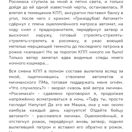
Росомаха ступила за мной в пятно света, и только
дойдя до ей одной известной черты, остановилась. Я
влетел в помещение КПП, аккуратно поставил банку в
угол, после чего с криком: «Гризодубов! Автомат!»
сдёрнул с плеча ошеломлённого матроса автомат, на
ходу снял с предохранителя, передёрнул затвор и
выскочил наружу, готовый стрелять-стрелять-
стрелять-стрелять в росомаху, в ужас воющей
метелью мерцающей темноты до последнего патрона в
рожке «калаша»! Но за порогом КПП никого не было!
Только ветер заметал едва видимые следы моего
ночного кошмара…
Вся смена КПП в полном составе вылетела вслед за
мной, ощетинившись стволами автоматов и
мичманского ПМа, готовая поддержать меня огнём.
«Что случилось?» - заорал сквозь вой ветра мичман.
«Росомаха!» - сдавлено проговорил я, продолжая
напряжённо всматриваться в ночь. «Тьфу ты, прости
господи! Напугал! Да это же Машка, она у нас около
камбуза каждый день харчуется! Отдайте бойцу
автомат!» - рассмеялся мичман. Ошеломлённый, я
отстегнул рожок, передёрнул вновь затвор, поднял
вылетевший патрон и вставил его обратно в рожок.