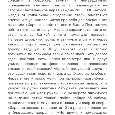
сопками и берегом, тёмная и неизведанная,
освещаемая неясным светом от качающихся на
столбах светильников через каждые 200 – 300 метров.
Следы от каламбины немедленно стали заметаться
снегом и я ускорился, читая про себя для сохранения
дыхания: «Хорошо живёт на свете Винни-Пух, потому
поёт он эти песни вслух! А оленя спрашивать никто не
стал, его за банкой спирта командир послал!».
Напевая дурацкие песни, я втянулся в ритм и через
каких-то сорок минут уже сворачивал налево на
дорогу, ведущую в Лицу. Темнота, снег и только
воткнутые по обочинам палки показывали, что дорога
здесь всё-таки есть. Через километра два я вдруг
увидел впереди на фоне занавеса из падающих
снежинок свой высокий чёрный танцующий силуэт –
это сзади меня осветили фары далёкого автомобиля.
Через минуту около меня притормозил «жигулёнок»,
приветливо распахнулась пассажирская дверь, и я
увидел за рулём капитана 2-го ранга, делающего мне
приглашающий жест рукой. Я с разворота плюхнулся
на сиденье пятой точкой, побил каблук об каблук,
стряхивая снег, втянул ноги в машину и закрыл дверь.
«Здравия желаю, тащ капитан 2-го ранга!» - радостно
и благодарно заорал я. «Не шуми, - поморщился