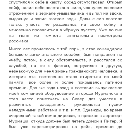
спустился к себе в каюту, сосед отсутствовал. Открыл
сейф, налил себе полстакана шила, чокнулся со своим
отражением в зеркале умывальника и выпил на вдохе,
выдохнул и запил глотком воды. Дальше сил хватило
только упасть, не раздеваясь, на свою койку и
мгновенно провалиться в чёрную пустоту. Уже во сне
на меня из темноты внимательно посмотрела
росомаха.
Много лет пронеслось с той поры, я стал командиром
большого замечательного корабля, был направлен на
учёбу, потом, в силу обстоятельств, я расстался со
службой, но не с флотом, погрузился в другую,
незнакомую для меня жизнь гражданского человека, и
история эта постепенно стала стираться из моей
памяти, всё более и более покрываясь патиной
времени. Два же года назад я поставил выпускаемое
моей компанией оборудование в городе Мурманске и
стал часто приезжать на Север для участия в
различных заседаниях, руководства пуско-
наладочными работами и т.д. и т.п. Однажды, во время
очередной такой командировки, я приехал в аэропорт
Мурмаши, откуда должен был лететь домой в Питер. Я
был уже зарегистрирован на рейс, времени до