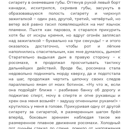
сигарету в онемевшие губы. Оттянув рукой левый борт
канадки, исхитрился, скривив губы, засунуть в
образовавшуюся полость сигарету и чиркнул
зажигалкой – один раз, другой, третий, четвёртый, но
ветер всё равно гасил появляющийся на миг язычок
пламени. Пыхтя как паровоз, я старался прикурить
хотя бы от искры кремня, но вдруг огонёк заплясал
над зажигалкой – буквально на три секунды! – и этого
оказалось достаточно, чтобы рот и лёгкие
наполнились спасительным, как мне думалось, дымом!
Старательно выдыхая дым в правую сторону – к
росомахе, я продолжал просчитывать тактику
дальнейших действий. Вроде бы, росомаха стала
недовольно поднимать морду кверху, да и подотстала
на шаг, продолжая чертить цепочку своих следов
параллельно ямам от моих ботинок. «Ну что ж, если
она подойдёт ближе – разбиваю банку об дорогу и
поджигаю спирт, мочу в спирте и огне рукавицы и
хрен она меня возьмёт – задушу огненными руками!» -
крутилось у меня в голове. Прикуривая одну от другой
сигарету за сигаретой, я размеренным шагом брёл
вперёд, боковым зрением наблюдая такое же
размеренное плавное движение росомахи. Холодный
пот ручьём стекал по спине, ломило от напряжения