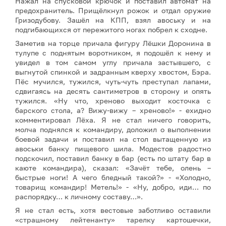
Нажал на спусковой крючок и поставил автомат на
предохранитель. Прищёлкнул рожок и отдал оружие
Гризодубову. Зашёл на КПП, взял авоську и на
подгибающихся от пережитого ногах побрел к сходне.
Заметив на торце причала фигуру Лёшки Доронина в
тулупе с поднятым воротником, я подошёл к нему и
увидел в том самом углу причала застывшего, с
выгнутой спинкой и задранным кверху хвостом, Бэра.
Пёс мучился, тужился, чуть-чуть преступал лапами,
сдвигаясь на десять сантиметров в сторону и опять
тужился. «Ну что, хреново выходит косточка с
барского стола, а? Вижу-вижу – хреново!» - ехидно
комментировал Лёха. Я не стал ничего говорить,
молча поднялся к командиру, доложил о выполнении
боевой задачи и поставил на стол вытащенную из
авоськи банку пищевого шила. Модестов радостно
подскочил, поставил банку в бар (есть по штату бар в
каюте командира), сказал: «Зачёт тебе, олень –
быстрые ноги! А чего бледный такой?» - «Холодно,
товарищ командир! Метель!» - «Ну, добро, иди… по
распорядку… к личному составу…».
Я не стал есть, хотя вестовые заботливо оставили
«страшному лейтенанту» тарелку картошечки,