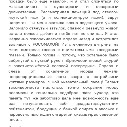
посадки было ещё навалом, и я стал слоняться по
магазинчикам с сувенирами и северными
деликатесами. Рассматривая лежащий под стеклом
якутский нож (а я коллекционирую ножи), вдруг
напрягся – и меня окатила волна леденящего ужаса.
Заломило стянутый затылок, спазмом резануло живот,
встали волосы дыбом и потёк пот по спине… Я стал
медленно поворачиваться вправо-назад и встретился
взглядом с РОСОМАХОЙ! Из стеклянной витрины на
меня смотрела голова с внимательными холодными
глазами. Только голова – потому, что остальное было
свёрнутой в пухлый рулон чёрно-коричневой шкурой
с золотисто-жёлтой полосой посередине. Справа и
слева от оскаленной морды лежали
непропорциональные лапы зверя с острейшими
когтями размером с мой указательный палец! Талант
таксидермиста настолько точно сохранил морду
росомахи и гениально подобрал глаза чучелу, что
память тут же заботливо дала мне возможность ещё
раз почувствовать себя двадцатидвухлетним
лейтенантом, бредущим с банкой спирта в авоське и
паровозно пыхтящим сигаретой сквозь мрак северной
ночи…