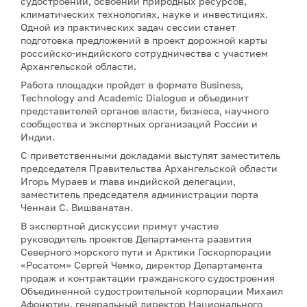
судостроении, освоении природных ресурсов,
климатических технологиях, науке и инвестициях.
Одной из практических задач сессии станет
подготовка предложений в проект дорожной карты
российско-индийского сотрудничества с участием
Архангельской области.
Работа площадки пройдет в формате Business,
Technology and Academic Dialogue и объединит
представителей органов власти, бизнеса, научного
сообщества и экспертных организаций России и
Индии.
С приветственными докладами выступят заместитель
председателя Правительства Архангельской области
Игорь Мураев и глава индийской делегации,
заместитель председателя администрации порта
Ченнаи С. Вишванатан.
В экспертной дискуссии примут участие
руководитель проектов Департамента развития
Северного морского пути и Арктики Госкорпорации
«Росатом» Сергей Чемко, директор Департамента
продаж и контрактации гражданского судостроения
Объединенной судостроительной корпорации Михаил
Афонютин, генеральный директор Национального