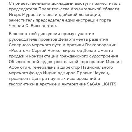
С приветственными докладами выступят заместитель
председателя Правительства Архангельской области
Игорь Мураев и глава индийской делегации,
заместитель председателя администрации порта
Ченнаи С. Вишванатан.
В экспертной дискуссии примут участие
руководитель проектов Департамента развития
Северного морского пути и Арктики Госкорпорации
«Росатом» Сергей Чемко, директор Департамента
продаж и контрактации гражданского судостроения
Объединенной судостроительной корпорации Михаил
Афонютин, генеральный директор Национального
морского фонда Индии адмирал Прадип Чаухан,
президент Центра научных исследований и
геополитики в Арктике и Антарктике SaGAA LIGHTS
Сулагна Чаттопадхьяй, а также научный сотрудник
Института оборонных исследований имени Манохара
Паррикара Бипандип Шарма.
Для аккредитации и получения дополнительной
информации, пожалуйста, обращайтесь к Юлии
Никитиной:
nikitina@porarctic.ru