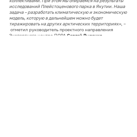
коллективами. При этом мы опираемся на результаты
исследований Плейстоценового парка в Якутии. Наша
задача – разработать климатическую и экономическую
модель, которую в дальнейшем можно будет
тиражировать на других арктических территориях»
, –
отметил руководитель проектного направления
Экспертного центра ПОРА
Сергей Лысенко
.
По его словам, подготовительный этап продолжался
более года. Одной из ключевых задач станет отработка
методики в условиях сложной арктической логистики,
сурового климата и практически полного отсутствия
аналогов подобных проектов.
Проект в Якутии станет вторым климатическим
проектом Экспертного центра ПОРА. Первый уже
действует в Ямало-Ненецком автономном округе, он
прошел основные этапы структурирования и перешел
в фазу практической реализации.
Примечание: АНО «Экспертный центр – Проектный
офис развития Арктики (ПОРА)» является учредителем
сетевого издания «ГоАрктик».