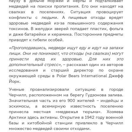
паузу в добыче моржей и нерпы и подталкивает
медведей на поиски пропитания. Его они находят на
свалках в поселениях. Ситуация провоцирует
конфликты с людьми. А пищевые отходы вредят
здоровью медведей из-за повышенного содержания
токсинов. В желудки зверей попадает пластик, фольга
и даже батарейки и керамика. Посторонние предметы
приводят к гибели особей.
«Проголодавшись, медведи ищут еду и идут на запахи
пищи. Они не понимают, что отходы (на свалках) могут
принести вред их здоровью. Для них это
дополнительный стресс»,
– рассказал один из авторов
исследования и старший директор по охране
окружающей среды в Polar Bears International Джефф
Йорк.
Ученые проанализировали ситуацию в городе
Черчилл, расположенном на берегу Гудзонова залива.
Значительная часть из его 900 жителей – индейцы и
эскимосы, а всемирную известность поселению
принесла местная «медвежья тюрьма». Хозяева
Арктики здесь активны. Открытие в 1942 году военной
базы и китобойной станции привлекло в Черчилл
множество медведей своими отходами.