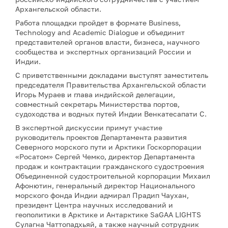
Архангельской области.
Работа площадки пройдет в формате Business,
Technology and Academic Dialogue и объединит
представителей органов власти, бизнеса, научного
сообщества и экспертных организаций России и
Индии.
С приветственными докладами выступят заместитель
председателя Правительства Архангельской области
Игорь Мураев и глава индийской делегации,
совместный секретарь Министерства портов,
судоходства и водных путей Индии Венкатесапати С.
В экспертной дискуссии примут участие
руководитель проектов Департамента развития
Северного морского пути и Арктики Госкорпорации
«Росатом» Сергей Чемко, директор Департамента
продаж и контрактации гражданского судостроения
Объединенной судостроительной корпорации Михаил
Афонютин, генеральный директор Национального
морского фонда Индии адмирал Прадип Чаухан,
президент Центра научных исследований и
геополитики в Арктике и Антарктике SaGAA LIGHTS
Сулагна Чаттопадхьяй, а также научный сотрудник