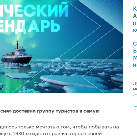
К
А
п
к
С
Б
М
и
Л
м
ссия» доставил группу туристов в самую
илось только мечтать о том, чтобы побывать на
ще в 1930-е годы отправлял героев своей