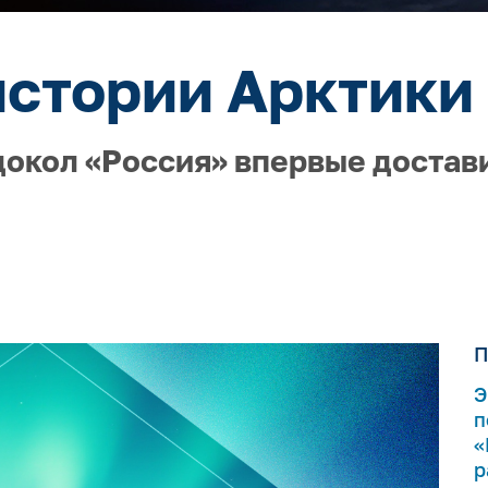
истории Арктики 
докол «Россия» впервые достав
П
Э
п
«
р