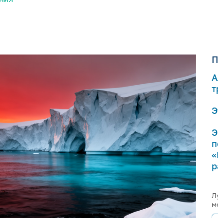
П
А
т
Э
Э
п
«
р
Л
м