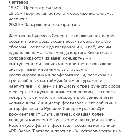
Лаптевой.
19:30 – Просмотр фильма.
19:55 – Творческая встреча и обсуждение фильма,
чаепитие.
20:30 – Завершение мероприятия.
Фестиваль Русского Севера – эксклюзивная серия
событий, в которые входит всё, что связано с его
образом – от песен до гастрономии, и всё, что им
вдохновлено – от фильмов до картин. Кинопоказы
сопровождаются живыми концертными
выступлениями, записями старинного фольклора,
экспертными мнениями, выставками,
костюмированными перформансами, рассказами
приглашённых гостеймузейным антуражем и
чаепитиями – с чаем из душистых трав ручного сбора
и северными кулинарными сюрпризами – во время
которых так и хочется поговорить об увиденном и
услышанном. Инициатор фестиваля и его событий и
автор фильмов о Русском Севере – режиссёр-
документалист Ольга Лаптева, снявшая более
двадцати кинолент о культурном наследии и людях
России (все фильмы фестиваля созданы компанией
«PR-Завод "Лаптева и партнеры"», которая состоит из