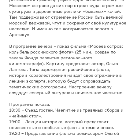
Мосеевом острове до сих пор строят суда: огромные
сухогрузы и деревянные реплики «бывалых» кочей.
Там поддерживают стремление России быть великой
морской державой, чтут и сохраняют своё культурное
наследие. И именно там «открываются ворота в
Арктику».
В программе вечера – показ фильма «Мосеев остров:
колыбель российского флота» (25 мин., создан по
заказу Фонда развития регионального
кинематографа). Картину представит автор, Ольга
Лаптева. Тема зарождения российского флота,
истории кораблестроения найдёт своё отражение в
лекции эксперта, которую будут сопровождать
тематические фотографии. Настроению вечеру
создадут северный антураж и неизменное чаепитие.
Программа показа:
18:30 – Съезд гостей. Чаепитие из травяных сборов и
«чайный стол».
19:00 – Лекция историка, который представит
неизвестные и необычные факты о теме и эпохе.
19:20 – Представление фильма режиссером Ольгой