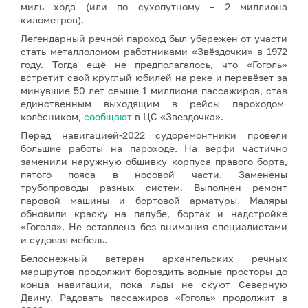
миль хода (или по сухопутному – 2 миллиона
километров).
Легендарный речной пароход был убережен от участи
стать металлоломом работниками «Звёздочки» в 1972
году. Тогда ещё не предполагалось, что «Гоголь»
встретит свой круглый юбилей на реке и перевёзет за
минувшие 50 лет свыше 1 миллиона пассажиров, став
единственным выходящим в рейсы пароходом-
колёсником,
сообщают
в ЦС «Звездочка».
Перед навигацией-2022 судоремонтники провели
большие работы на пароходе. На верфи частично
заменили наружную обшивку корпуса правого борта,
пятого пояса в носовой части. Заменены
трубопроводы разных систем. Выполнен ремонт
паровой машины и бортовой арматуры. Маляры
обновили краску на палубе, бортах и надстройке
«Гоголя». Не оставлена без внимания специалистами
и судовая мебель.
Белоснежный ветеран архангельских речных
маршрутов продолжит бороздить водные просторы до
конца навигации, пока льды не скуют Северную
Двину. Радовать пассажиров «Гоголь» продолжит в