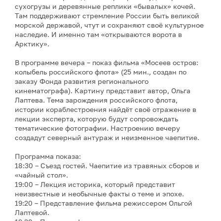
сухогрузы и деревянные реплики «бывалых» кочей.
Там поддерживают стремление России быть великой
морской державой, чтут и сохраняют своё культурное
наследие. И именно там «открываются ворота в
Арктику».
В программе вечера – показ фильма «Мосеев остров:
колыбель российского флота» (25 мин., создан по
заказу Фонда развития регионального
кинематографа). Картину представит автор, Ольга
Лаптева. Тема зарождения российского флота,
истории кораблестроения найдёт своё отражение в
лекции эксперта, которую будут сопровождать
тематические фотографии. Настроению вечеру
создадут северный антураж и неизменное чаепитие.
Программа показа:
18:30 – Съезд гостей. Чаепитие из травяных сборов и
«чайный стол».
19:00 – Лекция историка, который представит
неизвестные и необычные факты о теме и эпохе.
19:20 – Представление фильма режиссером Ольгой
Лаптевой.