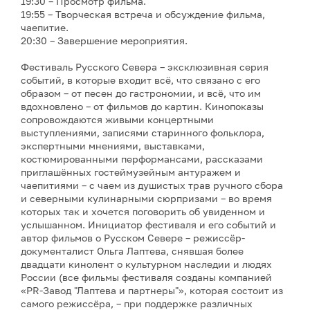
19:30 – Просмотр фильма.
19:55 – Творческая встреча и обсуждение фильма,
чаепитие.
20:30 – Завершение мероприятия.
Фестиваль Русского Севера – эксклюзивная серия
событий, в которые входит всё, что связано с его
образом – от песен до гастрономии, и всё, что им
вдохновлено – от фильмов до картин. Кинопоказы
сопровождаются живыми концертными
выступлениями, записями старинного фольклора,
экспертными мнениями, выставками,
костюмированными перформансами, рассказами
приглашённых гостеймузейным антуражем и
чаепитиями – с чаем из душистых трав ручного сбора
и северными кулинарными сюрпризами – во время
которых так и хочется поговорить об увиденном и
услышанном. Инициатор фестиваля и его событий и
автор фильмов о Русском Севере – режиссёр-
документалист Ольга Лаптева, снявшая более
двадцати кинолент о культурном наследии и людях
России (все фильмы фестиваля созданы компанией
«PR-Завод "Лаптева и партнеры"», которая состоит из
самого режиссёра, – при поддержке различных