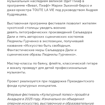
музыкальным наследием великой Эдит Пиаф в
программе «Виват, Пиаф!» Марии Зыкиной-Берсо и
джаз-оркестра TOUTE LA VIE под руководством Андрея
Кудрявцева.
Выставочная программа фестиваля позволит жителям
чукотской столицы увидеть воочию
девять литографических произведений Сальвадора
Дали и пять авторских сценических костюмов
Людмилы Гурченко в экспозиции, получившей
название «Искусство быть свободным.
Фантастические миры Сальвадора Дали и
сценические образы Людмилы Гурченко».
Мастер-классы по баяну, флейте, классической гитаре
и вокалу проведут для детей профессиональные
музыканты.
Проект реализуется при поддержке Президентского
фонда культурных инициатив.
Впервые фестиваль «Культурный полюс» прошёл в
Анадыре в 2025 году. Изначально он объединил
оперное искусство, выставочную и образовательную