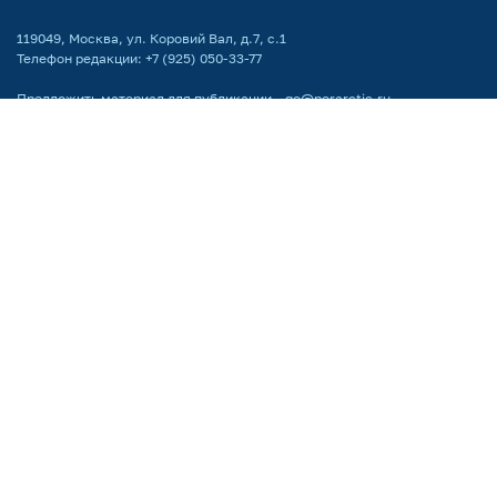
119049, Москва, ул. Коровий Вал, д.7, с.1
Телефон редакции:
+7 (925) 050-33-77
Предложить материал для публикации –
go@porarctic.ru
.
© 2026
Экспертный центр ПОРА
Проектный офис развития Арктики создан для поддержки проектов
развития Арктической зоны РФ. Мы реализуем программы по всей
территории Арктики, поддерживаем молодых ученых
и распространяем информацию о Крайнем Севере среди широкой
аудитории.
Партнёр национальных проектов России
Поддержка сайта by LiberCode.ru