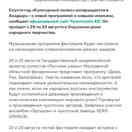
Спустя год «Культурный полюс» возвращается в
Анадырь – с новой программой и новыми именами,
сообщает
официальный сайт Чукотского АО
. Он
пройдет с 20 по 23 августа в Окружном доме
народного творчества.
Музыкальная программа фестиваля будет построена
на неожиданном соприкосновении разных жанров.
20 и 21 августа Государственный академический
оркестр солистов «Русские узоры» Московской
областной филармонии представит программу «Джаз.
Рок. Балалайка». Уже по названию ясно, что зрителей
поджидают самые увлекательные неожиданности. А
как иначе, если на народных русских инструментах
будут исполняться джазовые произведения и
классические композиции мирового рока? Прозвучат
и произведения чукотских авторов. Заявлено участие
ансамбля «Эргырон» и чукотской певицы VERO
USHOLIK.
22 и 23 августа гостей фестиваля ожидает встреча с