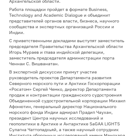
Архангельской области.
Работа площадки пройдет в формате Business,
Technology and Academic Dialogue и объединит
представителей органов власти, бизнеса, научного
сообщества и экспертных организаций России и
Индии.
С приветственными докладами выступят заместитель
председателя Правительства Архангельской области
Игорь Мураев и глава индийской делегации,
заместитель председателя администрации порта
Ченнаи С. Вишванатан.
В экспертной дискуссии примут участие
руководитель проектов Департамента развития
Северного морского пути и Арктики Госкорпорации
«Росатом» Сергей Чемко, директор Департамента
продаж и контрактации гражданского судостроения
Объединенной судостроительной корпорации Михаил
Афонютин, генеральный директор Национального
морского фонда Индии адмирал Прадип Чаухан,
президент Центра научных исследований и
геополитики в Арктике и Антарктике SaGAA LIGHTS
Сулагна Чаттопадхьяй, а также научный сотрудник
Института оборонных исследований имени Манохара