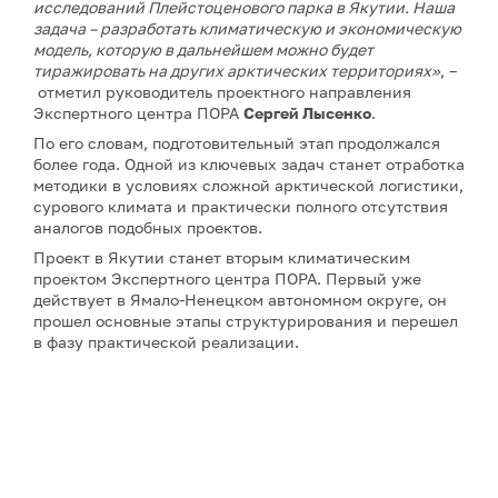
исследований Плейстоценового парка в Якутии. Наша
задача – разработать климатическую и экономическую
модель, которую в дальнейшем можно будет
тиражировать на других арктических территориях»
, –
отметил руководитель проектного направления
Экспертного центра ПОРА
Сергей Лысенко
.
По его словам, подготовительный этап продолжался
более года. Одной из ключевых задач станет отработка
методики в условиях сложной арктической логистики,
сурового климата и практически полного отсутствия
аналогов подобных проектов.
Проект в Якутии станет вторым климатическим
проектом Экспертного центра ПОРА. Первый уже
действует в Ямало-Ненецком автономном округе, он
прошел основные этапы структурирования и перешел
в фазу практической реализации.
Примечание: АНО «Экспертный центр – Проектный
офис развития Арктики (ПОРА)» является учредителем
сетевого издания «ГоАрктик».