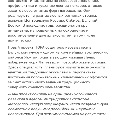
составляют инициативы по лесовосстановлению,
профилактике и тушению лесных пожаров, а также
защите лесов от иных форм деградации. Они
реализуются в разных лесных регионах страны,
включая Центральную Россию, Сибирь, Дальний
Восток. В последние годы расширяется круг
инициатив, направленных на сохранение и
восстановление других экосистем, в том числе
арктических.
Новый проект ПОРА будет реализовываться в
Булунском улусе – одном из крупнейших арктических
районов Якутии, охватывающем низовья Лены,
побережье моря Лаптевых и Новосибирские острова.
Здесь специалисты планируют изучить возможности
адаптации тундровых экосистем и перспективы
достижения положительных климатических эффектов
за счет устойчивого ведения традиционного
северного кочевого оленеводства.
«Наш проект основан на принципах устойчивого
развития и адаптации тундровых экосистем.
Методологическую базу мы фактически создаем с нуля
совместно с ведущими российскими научными
коллективами. При этом мы опираемся на результаты