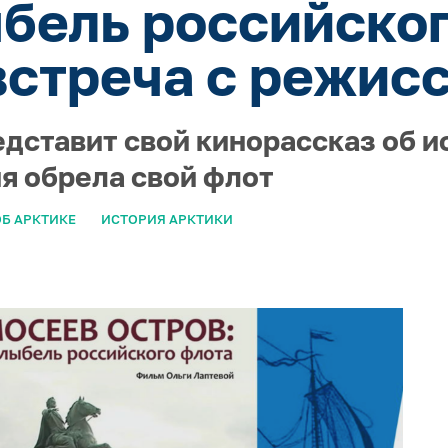
ыбель российског
встреча с режис
едставит свой кинорассказ об и
ия обрела свой флот
Б АРКТИКЕ
ИСТОРИЯ АРКТИКИ