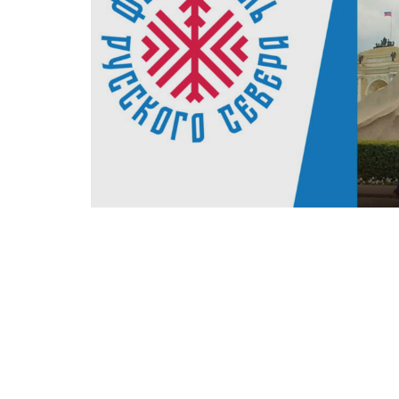
18 августа 2026 года в 19:00 на московс
пройдет вторая встреча Фестиваля Русск
«Мосеев остров: колыбель российского ф
вал, д. 7, стр. 1 – м. Октябрьская или м. Д
Мосеев остров в Архангельске – это место,