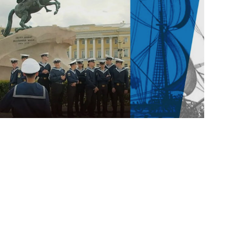
кой площадке Экспертного центра ПОРА
ого Севера с показом документального фильма
лота» режиссера Ольги Лаптевой (ул. Коровий
обрынинская).
 где Россия обрела свой флот. Там была создана