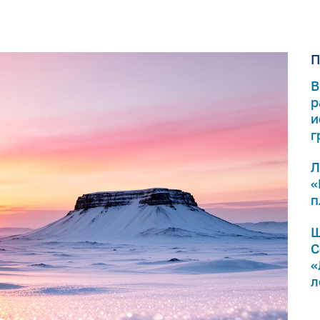
П
В
р
и
г
Л
«
п
Ш
С
«
л