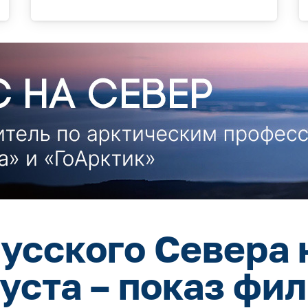
усского Севера 
густа – показ фи