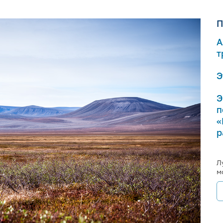
П
А
т
Э
Э
п
«
р
Л
м