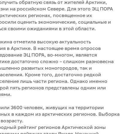
лучить обратную связь от жителей Арктики,
изни на российском Севере. Для этого ЭЦ ПОРА
рктических регионах, посвященное их
росили оценить экономические, социальные и
ься своими ожиданиями в этой области.
кина отметила высокую актуальность
я в Арктике. В настоящее время опросов
едование ЭЦ ПОРА, во-многом, является
тике достаточно сложно – слишком разновесна
ышленно развитых моногородов, так и
аселения. Кроме того, достаточно редкой
аселение лишь части региона. Однако именно
орой пять регионов представлены одним или
иями.
или 3600 человек, живущих на территории
нных в каждом из арктических регионов. Выборка
 возрасту.
родный рейтинг регионов Арктической зоны
идерами рейтинга стали Ямало-Ненецкий,