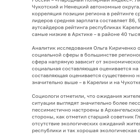
Чукотский и Ненецкий автономные округа.
корреляция позиции региона в рейтинге ср
лидеров средняя зарплата составляет 86, 9
аутсайдеров рейтинга республиках Карели
самые низкие в Арктике – в районе 40 тыс
Аналитик исследования Ольга Кириченко 
социальной сферы в большинстве регионов
сфера напрямую зависит от экономической
социальная составляющая оценивается на
составляющая оценивается существенно н
значительно выше – в Карелии и на Чукотк
Социологи отметили, что ожидания жител
ситуации выглядят значительно более пес
пессимистично настроены в Архангельской
стороны, как отметил старший советник Г
отсутствие экологических ожиданий жителе
республики и так хорошая экологическая 