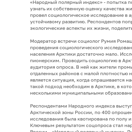
«Народный полярный индекс» - попытка по
узнать их собственную оценку качества ж
провел социологическое исследование в а
устойчивому развитию. Респондентов поп
экологические аспекты их жизни, поделит
Модератор встречи социолог Румия Ромаш
проведения социологического исследовани
населения Арктики достаточно мало. Иссл
пионерским. Проводить социологию в Арк
аудитория опроса. В ней как жители пром
отдаленных районов с малой плотностью н
является ситуация, когда опрашивается н
такой подход необходим в Арктике, в кот
несколькими муниципальными образован
Респондентами Народного индекса выступ
Арктической зоны России, по 400 опроше
исследования была квотирована по полу и
Ключевым результатом соцопроса стал на
России – «Народный полярный индекс». Л