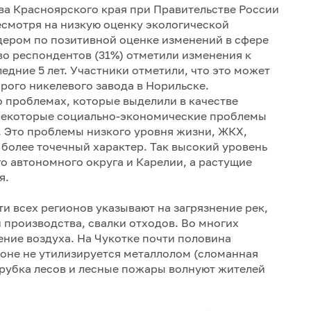
ва Красноярского края при Правительстве России
есмотря на низкую оценку экологической
дером по позитивной оценке изменений в сфере
во респондентов (31%) отметили изменения к
едние 5 лет. Участники отметили, что это может
арого никелевого завода в Норильске.
о проблемах, которые выделили в качестве
 Некоторые социально-экономические проблемы
. Это проблемы низкого уровня жизни, ЖКХ,
более точечный характер. Так высокий уровень
 автономного округа и Карелии, а растущие
я.
и всех регионов указывают на загрязнение рек,
производства, свалки отходов. Во многих
ние воздуха. На Чукотке почти половина
ионе не утилизируется металлолом (сломанная
ырубка лесов и лесные пожары волнуют жителей