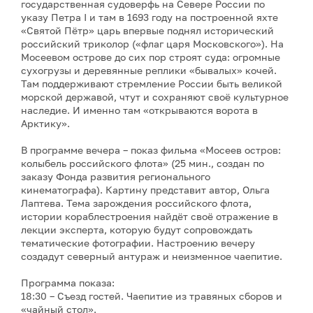
государственная судоверфь на Севере России по
указу Петра I и там в 1693 году на построенной яхте
«Святой Пётр» царь впервые поднял исторический
российский триколор («флаг царя Московского»). На
Мосеевом острове до сих пор строят суда: огромные
сухогрузы и деревянные реплики «бывалых» кочей.
Там поддерживают стремление России быть великой
морской державой, чтут и сохраняют своё культурное
наследие. И именно там «открываются ворота в
Арктику».
В программе вечера – показ фильма «Мосеев остров:
колыбель российского флота» (25 мин., создан по
заказу Фонда развития регионального
кинематографа). Картину представит автор, Ольга
Лаптева. Тема зарождения российского флота,
истории кораблестроения найдёт своё отражение в
лекции эксперта, которую будут сопровождать
тематические фотографии. Настроению вечеру
создадут северный антураж и неизменное чаепитие.
Программа показа:
18:30 – Съезд гостей. Чаепитие из травяных сборов и
«чайный стол».