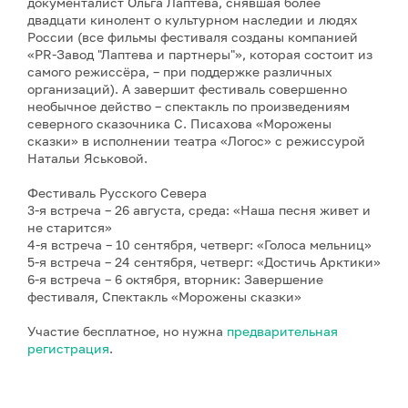
документалист Ольга Лаптева, снявшая более
двадцати кинолент о культурном наследии и людях
России (все фильмы фестиваля созданы компанией
«PR-Завод "Лаптева и партнеры"», которая состоит из
самого режиссёра, – при поддержке различных
организаций). А завершит фестиваль совершенно
необычное действо – спектакль по произведениям
северного сказочника С. Писахова «Морожены
сказки» в исполнении театра «Логос» с режиссурой
Натальи Яськовой.
Фестиваль Русского Севера
3-я встреча – 26 августа, среда: «Наша песня живет и
не старится»
4-я встреча – 10 сентября, четверг: «Голоса мельниц»
5-я встреча – 24 сентября, четверг: «Достичь Арктики»
6-я встреча – 6 октября, вторник: Завершение
фестиваля, Спектакль «Морожены сказки»
Участие бесплатное, но нужна
предварительная
регистрация
.