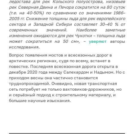
ледостава для рек Кольского полуострова, низовьев
рек Северная Двина и Печора сократится на 80 суток
(т.е. на 40-50%) по сравнению со значениями 1986–
2005 гг. Снижение толщины льда для рек европейского
сектора и Западной Сибири составляет 30–40 % от
современных значений. Наиболее заметные
изменения ожидаются для рек Чукотки – толщина льда
может сократиться на 50 см»,
–
уверяют
авторы
исследования.
Вопрос появления мостов и всесезонных дорог в
арктических регионах, судя по всему, встанет в
повестке. Последняя всесезонная дорога открыта в
декабре 2020 года между Салехардом и Надымом. Но с
приходом весны она частично становится
труднопроходимой. Очевидно, новая транспортная
сеть потребует не только вахтовиков-дорожников, но
и серьёзный подход к строительному материалу, и
большие научные изыскания.