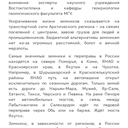
внимание эксперты научного учреждения
Востокгосплана и кафедры геокриологии
геологического факультета МГУ.
Укорачивание жизни зимников сказывается на
транспортной сети Арктического региона – на связях
поселений с центрами, завозе грузов для людей и
промышленников. Бюджетной альтернативы зимникам
нет из-за огромных расстояний, болот и вечной
мерзлоты.
Самые значимые зимники и переправы в России
находятся на севере Поморья, в Коми, ЯНАО и
Красноярском крае, в Якутии и на Чукотке.
Например, в Шурышкарский и Красноселькупский
районы ЯНАО путь на автомашине открыт
исключительно по сезонным дорогам. Только зимой
есть дороги до Нарьян-Мара, Мужей, Яр-Сале,
Хатанги, Тикси, Черского и Певека. На реке Печоре
нет автомобильных мостов, а связь между
Лабытнангами и Салехардом идёт по ледовой
переправе через Обь или на барже. Ждёт моста
Якутск.
Зимники, в зависимости от регионов, в России