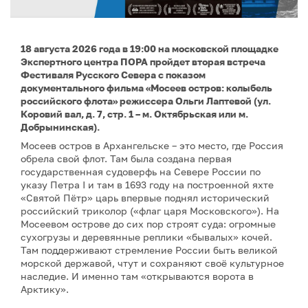
18 августа 2026 года в 19:00 на московской площадке
Экспертного центра ПОРА пройдет вторая встреча
Фестиваля Русского Севера с показом
документального фильма «Мосеев остров: колыбель
российского флота» режиссера Ольги Лаптевой (ул.
Коровий вал, д. 7, стр. 1 – м. Октябрьская или м.
Добрынинская).
Мосеев остров в Архангельске – это место, где Россия
обрела свой флот. Там была создана первая
государственная судоверфь на Севере России по
указу Петра I и там в 1693 году на построенной яхте
«Святой Пётр» царь впервые поднял исторический
российский триколор («флаг царя Московского»). На
Мосеевом острове до сих пор строят суда: огромные
сухогрузы и деревянные реплики «бывалых» кочей.
Там поддерживают стремление России быть великой
морской державой, чтут и сохраняют своё культурное
наследие. И именно там «открываются ворота в
Арктику».