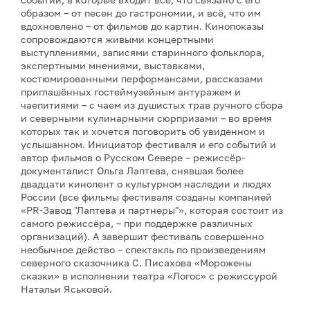
образом – от песен до гастрономии, и всё, что им
вдохновлено – от фильмов до картин. Кинопоказы
сопровождаются живыми концертными
выступлениями, записями старинного фольклора,
экспертными мнениями, выставками,
костюмированными перформансами, рассказами
приглашённых гостеймузейным антуражем и
чаепитиями – с чаем из душистых трав ручного сбора
и северными кулинарными сюрпризами – во время
которых так и хочется поговорить об увиденном и
услышанном. Инициатор фестиваля и его событий и
автор фильмов о Русском Севере – режиссёр-
документалист Ольга Лаптева, снявшая более
двадцати кинолент о культурном наследии и людях
России (все фильмы фестиваля созданы компанией
«PR-Завод "Лаптева и партнеры"», которая состоит из
самого режиссёра, – при поддержке различных
организаций). А завершит фестиваль совершенно
необычное действо – спектакль по произведениям
северного сказочника С. Писахова «Морожены
сказки» в исполнении театра «Логос» с режиссурой
Натальи Яськовой.