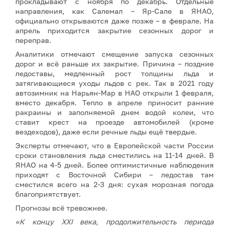
прокладывают с ноября по декабрь. Отдельные
направления, как Салемал – Яр-Сале в ЯНАО,
официально открываются даже позже – в феврале. На
апрель приходится закрытие сезонных дорог и
переправ.
Аналитики отмечают смещение запуска сезонных
дорог и всё раньше их закрытие. Причина – поздние
ледоставы, медленный рост толщины льда и
затягивающиеся уходы льдов с рек. Так в 2021 году
автозимник на Нарьян-Мар в НАО открыли 1 февраля,
вместо декабря. Тепло в апреле приносит ранние
ракраины и заполняемой днем водой колеи, что
ставит крест на проезде автомобилей (кроме
вездеходов), даже если речные льды ещё твердые.
Эксперты отмечают, что в Европейской части России
сроки становления льда сместились на 11-14 дней. В
ЯНАО на 4-5 дней. Более оптимистичные наблюдения
приходят с Восточной Сибири – ледостав там
сместился всего на 2-3 дня: сухая морозная погода
благоприятствует.
Прогнозы всё тревожнее.
«К концу XXI века, продолжительность периода