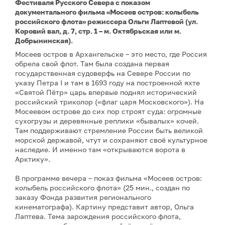
Фестиваля Русского Севера с показом
документального фильма «Мосеев остров: колыбель
российского флота» режиссера Ольги Лаптевой (ул.
Коровий вал, д. 7, стр. 1 – м. Октябрьская или м.
Добрынинская).
Мосеев остров в Архангельске – это место, где Россия
обрела свой флот. Там была создана первая
государственная судоверфь на Севере России по
указу Петра I и там в 1693 году на построенной яхте
«Святой Пётр» царь впервые поднял исторический
российский триколор («флаг царя Московского»). На
Мосеевом острове до сих пор строят суда: огромные
сухогрузы и деревянные реплики «бывалых» кочей.
Там поддерживают стремление России быть великой
морской державой, чтут и сохраняют своё культурное
наследие. И именно там «открываются ворота в
Арктику».
В программе вечера – показ фильма «Мосеев остров:
колыбель российского флота» (25 мин., создан по
заказу Фонда развития регионального
кинематографа). Картину представит автор, Ольга
Лаптева. Тема зарождения российского флота,