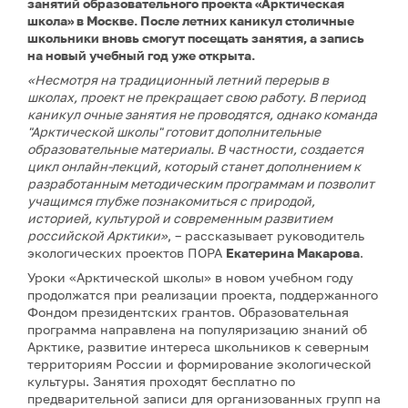
занятий образовательного проекта «Арктическая
школа» в Москве. После летних каникул столичные
школьники вновь смогут посещать занятия, а запись
на новый учебный год уже открыта.
«Несмотря на традиционный летний перерыв в
школах, проект не прекращает свою работу. В период
каникул очные занятия не проводятся, однако команда
"Арктической школы" готовит дополнительные
образовательные материалы. В частности, создается
цикл онлайн-лекций, который станет дополнением к
разработанным методическим программам и позволит
учащимся глубже познакомиться с природой,
историей, культурой и современным развитием
российской Арктики»
, – рассказывает руководитель
экологических проектов ПОРА
Екатерина Макарова
.
Уроки «Арктической школы» в новом учебном году
продолжатся при реализации проекта, поддержанного
Фондом президентских грантов. Образовательная
программа направлена на популяризацию знаний об
Арктике, развитие интереса школьников к северным
территориям России и формирование экологической
культуры. Занятия проходят бесплатно по
предварительной записи для организованных групп на