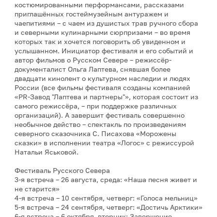
костюмированными перформансами, рассказами
приглашённых гостеймузейным антуражем и
чаепитиями – с чаем из душистых трав ручного сбора
и северными кулинарными сюрпризами – во время
которых так и хочется поговорить об увиденном и
услышанном. Инициатор фестиваля и его событий и
автор фильмов о Русском Севере – режиссёр-
документалист Ольга Лаптева, снявшая более
двадцати кинолент о культурном наследии и людях
России (все фильмы фестиваля созданы компанией
«PR-Завод "Лаптева и партнеры"», которая состоит из
самого режиссёра, – при поддержке различных
организаций). А завершит фестиваль совершенно
необычное действо – спектакль по произведениям
северного сказочника С. Писахова «Морожены
сказки» в исполнении театра «Логос» с режиссурой
Натальи Яськовой.
Фестиваль Русского Севера
3-я встреча – 26 августа, среда: «Наша песня живет и
не старится»
4-я встреча – 10 сентября, четверг: «Голоса мельниц»
5-я встреча – 24 сентября, четверг: «Достичь Арктики»
6-я встреча – 6 октября, вторник: Завершение