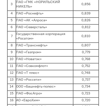
ПАО «ГМК «НОРИЛЬСКИЙ
3
0,856
НИКЕЛЬ»
4
ПАО «Роснефть»
0,839
5
ПАО «АК «Алроса»
0,826
6
ПАО «Северсталь»
0,812
Государственная корпорация
7
0,810
«Росатом»
8
ПАО «Транснефть»
0,807
9
ПАО «Газпром»
0,779
10
ПАО «Новатэк»
0,768
11
ПАО «Совкомфлот»
0,752
12
ПАО «Т плюс»
0,748
13
ПАО «Россети»
0,737
14
ООО «Башнефть-полюс»
0,734
15
ПАО «ФосАгро»
0,723
16
АО «ЕвроХим»
0,720