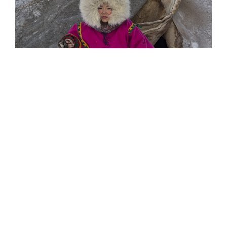
9 августа 1895 года родился командующий Северной
флотилией Константин Душенов
Константин Иванович Душенов (1895–1940) родился
под Вологдой. В мае 1915 года был призван на службу в
Балтийский флот.
В 1920–1924 годах – командир Севастопольского и
Каспийского военно-морских портов. В 1928 году
окончил Военно-морскую академию. В марте 1935 года
назначен командующим Северной военной