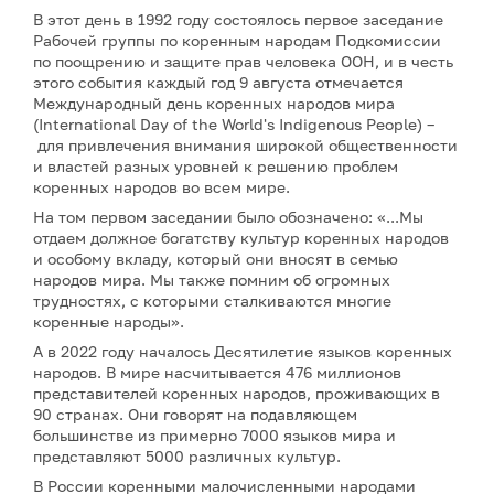
В этот день в 1992 году состоялось первое заседание
Рабочей группы по коренным народам Подкомиссии
по поощрению и защите прав человека ООН, и в честь
этого события каждый год 9 августа отмечается
Международный день коренных народов мира
(International Day of the World's Indigenous People) –
для привлечения внимания широкой общественности
и властей разных уровней к решению проблем
коренных народов во всем мире.
На том первом заседании было обозначено: «...Мы
отдаем должное богатству культур коренных народов
и особому вкладу, который они вносят в семью
народов мира. Мы также помним об огромных
трудностях, с которыми сталкиваются многие
коренные народы».
А в 2022 году началось Десятилетие языков коренных
народов. В мире насчитывается 476 миллионов
представителей коренных народов, проживающих в
90 странах. Они говорят на подавляющем
большинстве из примерно 7000 языков мира и
представляют 5000 различных культур.
В России коренными малочисленными народами