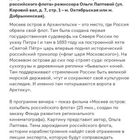
российского флота» режиссера Ольги Лаптевой (ул.
Коровий вал, д. 7, стр. 1 – м. Октябрьская или м.
Добрынинская).
Мосеев остров в Архангельске – это место, где Россия
обрела свой флот. Там была создана первая
государственная судоверфь на Севере России по
указу Петра I и там в 1693 году на построенной яхте
«Святой Пётр» царь впервые поднял исторический
российский триколор («флаг царя Московского»). На
Мосеевом острове до сих пор строят суда: огромные
сухогрузы и деревянные реплики «бывалых» кочей.
Там поддерживают стремление России быть великой
морской державой, чтут и сохраняют своё культурное
наследие. И именно там «открываются ворота в
Арктику».
В программе вечера – показ фильма «Мосеев остров:
колыбель российского флота» (25 мин., создан по
заказу Фонда развития регионального
кинематографа). Картину представит автор, Ольга
Лаптева. Тема зарождения российского флота,
истории кораблестроения найдёт своё отражение в
лекции эксперта, которую будут сопровождать