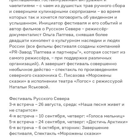
чаепитиями – с чаем из душистых трав ручного сбора
и северными кулинарными сюрпризами – во время
которых так и хочется поговорить об увиденном и
услышанном. Инициатор фестиваля и его событий и
автор фильмов о Русском Севере – режиссёр-
документалист Ольга Лаптева, снявшая более
двадцати кинолент о культурном наследии и людях
России (все фильмы фестиваля созданы компанией
«PR-Завод "Лаптева и партнеры"», которая состоит из
самого режиссёра, – при поддержке различных
организаций). А завершит фестиваль совершенно
необычное действо – спектакль по произведениям
северного сказочника С. Писахова «Морожены
сказки» в исполнении театра «Логос» с режиссурой
Натальи Яськовой.
Фестиваль Русского Севера
3-я встреча – 26 августа, среда: «Наша песня живет и
не старится»
4-я встреча – 10 сентября, четверг: «Голоса мельниц»
5-я встреча – 24 сентября, четверг: «Достичь Арктики»
6-я встреча – 6 октября, вторник: Завершение
фестиваля, Спектакль «Морожены сказки»