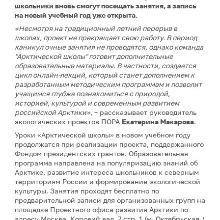
школьники вновь смогут посещать занятия, а запись
на новый учебный год уже открыта.
«Несмотря на традиционный летний перерыв в
школах, проект не прекращает свою работу. В период
каникул очные занятия не проводятся, однако команда
"Арктической школы" готовит дополнительные
образовательные материалы. В частности, создается
цикл онлайн-лекций, который станет дополнением к
разработанным методическим программам и позволит
учащимся глубже познакомиться с природой,
историей, культурой и современным развитием
российской Арктики»
, – рассказывает руководитель
экологических проектов ПОРА
Екатерина Макарова
.
Уроки «Арктической школы» в новом учебном году
продолжатся при реализации проекта, поддержанного
Фондом президентских грантов. Образовательная
программа направлена на популяризацию знаний об
Арктике, развитие интереса школьников к северным
территориям России и формирование экологической
культуры. Занятия проходят бесплатно по
предварительной записи для организованных групп на
площадке Проектного офиса развития Арктики по
адресу Москва, Коровий вал, 7 стр. 1 (м. Октябрьская /