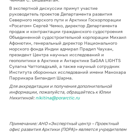
В экспертной дискуссии примут участие
руководитель проектов Департамента развития
Северного морского пути и Арктики Госкорпорации
«Росатом» Сергей Чемко, директор Департамента
продаж и контрактации гражданского судостроения
Объединенной судостроительной корпорации Михаил
Афонютин, генеральный директор Национального
морского фонда Индии адмирал Прадип Чаухан,
президент Центра научных исследований и
геополитики в Арктике и Антарктике SaGAA LIGHTS
Сулагна Чаттопадхьяй, а также научный сотрудник
Института оборонных исследований имени Манохара
Паррикара Бипандип Шарма.
Для аккредитации и получения дополнительной
информации, пожалуйста, обращайтесь к Юлии
Никитиной:
nikitina@porarctic.ru
Примечание: АНО «Экспертный центр – Проектный
офис развития Арктики (ПОРА)» является учредителем
сетевого издания «ГоАрктик».