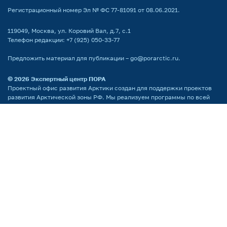
Регистрационный номер Эл № ФС 77-81091 от 08.06.2021.
119049, Москва, ул. Коровий Вал, д.7, с.1
Телефон редакции:
+7 (925) 050-33-77
Предложить материал для публикации –
go@porarctic.ru
.
© 2026
Экспертный центр ПОРА
Проектный офис развития Арктики создан для поддержки проектов
развития Арктической зоны РФ. Мы реализуем программы по всей
территории Арктики, поддерживаем молодых ученых
и распространяем информацию о Крайнем Севере среди широкой
аудитории.
Партнёр национальных проектов России
Поддержка сайта by LiberCode.ru