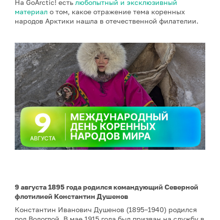
На GoArctic! есть
любопытный и эксклюзивный
материал
о том, какое отражение тема коренных
народов Арктики нашла в отечественной филателии.
9 августа 1895 года родился командующий Северной
флотилией Константин Душенов
Константин Иванович Душенов (1895–1940) родился
под Вологдой. В мае 1915 года был призван на службу в