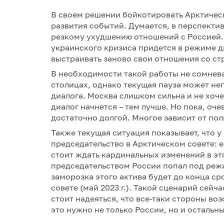
В своем решении бойкотировать Арктичес
развития событий. Думается, в перспектив
резкому ухудшению отношений с Россией.
украинского кризиса придется в режиме 
выстраивать заново свои отношения со ст
В необходимости такой работы не сомнева
столицах, однако текущая пауза может нег
диалога. Москва слишком сильна и не хоче
диалог начнется – тем лучше. Но пока, оче
достаточно долгой. Многое зависит от по
Также текущая ситуация показывает, что 
председательство в Арктическом совете: е
стоит ждать кардинальных изменений в эт
председательством России попал под реж
заморозка этого актива будет до конца с
совете (май 2023 г.). Такой сценарий сейч
стоит надеяться, что все-таки стороны воз
это нужно не только России, но и остальн