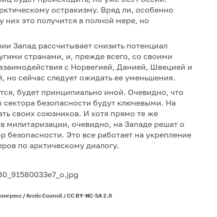
рктическому остракизму. Вряд ли, особенно
у них это получится в полной мере, но
рии Запад рассчитывает снизить потенциал
угими странами, и, прежде всего, со своими
взаимодействия с Норвегией, Данией, Швецией и
 но сейчас следует ожидать ее уменьшения.
ится, будет принципиально иной. Очевидно, что
ы сектора безопасности будут ключевыми. На
ь своих союзников. И хотя прямо те же
 милитаризации, очевидно, на Западе решат о
р безопасности. Это все работает на укрепление
ров по арктическому диалогу.
нгресс / Arctic Council / CC BY-NC-SA 2.0