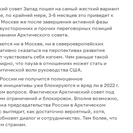
кий совет Запад пошел на самый жесткий вариант
е, по крайней мере, 3-6 месяцев это приведет к
 Москве же после завершения активной фазы
двухсторонних и прочих переговорных позиций
ранами Арктического совета.
ются ни в Москве, ни в североевропейских
ативно сказаться на перспективах развития
т чувствовать себя изгоем. Чем раньше такой
видно, что пауза в отношениях может стать и
литической воли руководства США.
у России не получится полноценное
е инициативы уже блокируются и вряд ли в 2022 г.
ом вопросе. Фактически Арктический совет под
им ограничений и блокировок. Вполне возможно,
рока председательства России в Арктическом
ас выглядит, как достаточно вероятный, хотя,
обновят диалог и сотрудничество. Тем более, что
ым странам.