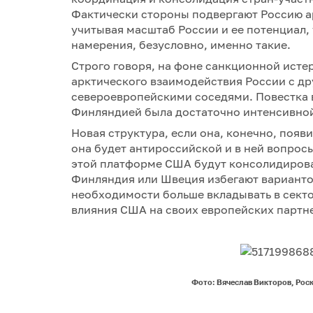
Фактически стороны подвергают Россию а
учитывая масштаб России и ее потенциал, 
намерения, безусловно, именно такие.
Строго говоря, на фоне санкционной исте
арктического взаимодействия России с др
североевропейскими соседями. Повестка 
Финляндией была достаточно интенсивной,
Новая структура, если она, конечно, появ
она будет антироссийской и в ней вопрос
этой платформе США будут консолидироват
Финляндия или Швеция избегают вариантов
необходимости больше вкладывать в секто
влияния США на своих европейских партне
Фото: Вячеслав Викторов, Роско