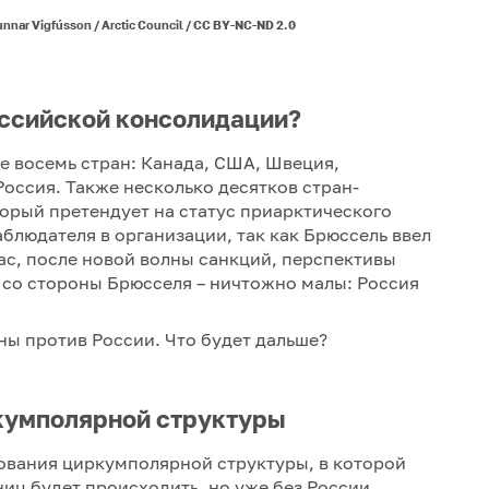
 Gunnar Vigfússon / Arctic Council / CC BY-NC-ND 2.0
ссийской консолидации?
е восемь стран: Канада, США, Швеция,
Россия. Также несколько десятков стран-
торый претендует на статус приарктического
аблюдателя в организации, так как Брюссель ввел
ас, после новой волны санкций, перспективы
 со стороны Брюсселя – ничтожно малы: Россия
ны против России. Что будет дальше?
кумполярной структуры
ования циркумполярной структуры, в которой
иц будет происходить, но уже без России.