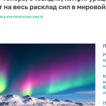
т на весь расклад сил в мировой
Я В АРКТИЧЕСКОМ СОВЕТЕ
П
Р
п
«
К
н
Ю
«
П