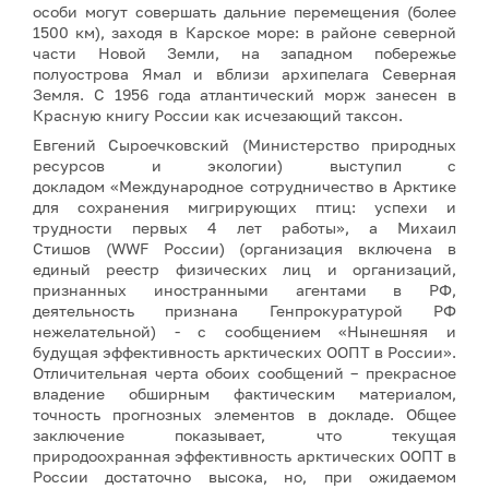
особи могут совершать дальние перемещения (более
1500 км), заходя в Карское море: в районе северной
части Новой Земли, на западном побережье
полуострова Ямал и вблизи архипелага Северная
Земля. С 1956 года атлантический морж занесен в
Красную книгу России как исчезающий таксон.
Евгений Сыроечковский (Министерство природных
ресурсов и экологии) выступил с
докладом «Международное сотрудничество в Арктике
для сохранения мигрирующих птиц: успехи и
трудности первых 4 лет работы», а Михаил
Стишов (WWF России) (организация включена в
единый реестр физических лиц и организаций,
признанных иностранными агентами в РФ,
деятельность признана Генпрокуратурой РФ
нежелательной) - с сообщением «Нынешняя и
будущая эффективность арктических ООПТ в России».
Отличительная черта обоих сообщений – прекрасное
владение обширным фактическим материалом,
точность прогнозных элементов в докладе. Общее
заключение показывает, что текущая
природоохранная эффективность арктических ООПТ в
России достаточно высока, но, при ожидаемом