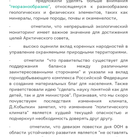
· предложили уделять больше внимания
"георазнообразию"
, относящемуся к разнообразию
геологических и физических элементов, таких как
минералы, горные породы, почвы и окаменелости,
· отметили, что непрерывный экологический
мониторинг имеет важное значение для достижения
целей Арктического совета,
· высоко оценили вклад коренных народностей в
управление охраняемыми природными территориями.
· отметили “что правительство существует для
поддержания баланса между различными
заинтересованными сторонами" и указали на вклад
горнодобывающего комплекса Российской Федерации
в создание материальных благ для населения. Также
приветствовали идею "сделать науку понятной как для
детей, так и для министров". Признавая, что мы скоро
почувствуем последствия изменения климата,
Д.Кобылкин заметил, что изменение "политического
климата" является худшей текущей опасностью и
подчеркнул необходимость доверять друг другу.
· отметили, что девизом повестки дня ООН в
области устойчивого развития является "не оставлять