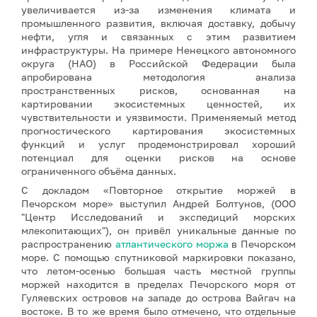
увеличивается из-за изменения климата и
промышленного развития, включая доставку, добычу
нефти, угля и связанных с этим развитием
инфраструктуры. На примере Ненецкого автономного
округа (НАО) в Российской Федерации была
апробирована методология анализа
пространственных рисков, основанная на
картировании экосистемных ценностей, их
чувствительности и уязвимости. Применяемый метод
прогностического картирования экосистемных
функций и услуг продемонстрировал хороший
потенциал для оценки рисков на основе
ограниченного объёма данных.
С докладом «Повторное открытие моржей в
Печорском море» выступил Андрей Болтунов, (ООО
"Центр Исследований и экспедиций морских
млекопитающих"), он привёл уникальные данные по
распространению
атлантического моржа
в Печорском
море. С помощью спутниковой маркировки показано,
что летом-осенью большая часть местной группы
моржей находится в пределах Печорского моря от
Гуляевских островов на западе до острова Вайгач на
востоке. В то же время было отмечено, что отдельные