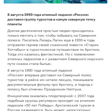
8 августа 1990 года атомный ледокол «Россия»
доставил группу туристов в самую северную точку
планеты
Долгие десятилетия простым людям приходилось
только мечтать о том, чтобы побывать на Северном
полюсе. Писатель Лазарь Лагин еще в 1930-е годы
отправлял героев своей сказочной повести «Старик
Хоттабыч» в туристическое путешествие по Арктике.
Тогда это казалось фантастикой. Но с появлением
атомных ледоколов и с развитием Северного морского
пути сказка стала былью.
8 августа 1990 года атомный ледокол
«Россия» впервые доставил на Северный полюс
туристов: в рейсе им читали лекции, показывали
документальные фильмы про Арктику, а подход к
полюсу был отмечен Праздником Нептуна.
Инициатива оказалась плодотворной: с 2007 года
подобные круизы регулярно проходят на атомном
ледоколе «50 лет Победы». Арктический туризм в
России развивается, быть может, недостаточно