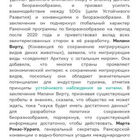
о биоразнообразии, и призвал усилить
взаимодействие между SDGs (цели Устойчивого
Развития) и конвенциями о биоразнообразии. В
заключение он подчеркнул глобальный характер
Рамочной программы по биоразнообразию на период
после 2020 года и приветствовал вклад всех
заинтересованных сторон в её разработку.
Мелани
Вирту,
(Конвенция по сохранению мигрирующих
видов диких животных), заявила, что мигрирующие
виды «соединяют Арктику с остальным миром». Она
добавила, что многие страны проявляют
экономический интерес к сохранению мигрирующих
видов, поскольку они обладают значительным
потенциалом для индустрии туризма, отметив
принципы
устойчивого наблюдения за китами
. В
заключение Мелани Вирту, признавая существующие
пробелы в знаниях, сказала, что общество не может
ждать, пока “наука будет иметь достаточно данных”
для разработки политики сохранения
биоразнообразия, подчеркнув, что существующей
информации достаточно, чтобы действовать.
Марта
Рохас-Уррего
, генеральный секретарь Рамсарской
конвенции о водно-болотных угодьях международного