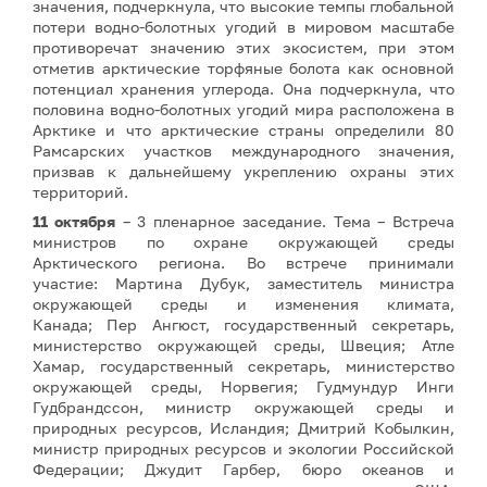
значения, подчеркнула, что высокие темпы глобальной
потери водно-болотных угодий в мировом масштабе
противоречат значению этих экосистем, при этом
отметив арктические торфяные болота как основной
потенциал хранения углерода. Она подчеркнула, что
половина водно-болотных угодий мира расположена в
Арктике и что арктические страны определили 80
Рамсарских участков международного значения,
призвав к дальнейшему укреплению охраны этих
территорий.
11 октября
– 3 пленарное заседание. Тема – Встреча
министров по охране окружающей среды
Арктического региона. Во встрече принимали
участие: Мартина Дубук, заместитель министра
окружающей среды и изменения климата,
Канада; Пер Ангюст, государственный секретарь,
министерство окружающей среды, Швеция; Атле
Хамар, государственный секретарь, министерство
окружающей среды, Норвегия; Гудмундур Инги
Гудбрандссон, министр окружающей среды и
природных ресурсов, Исландия; Дмитрий Кобылкин,
министр природных ресурсов и экологии Российской
Федерации; Джудит Гарбер, бюро океанов и