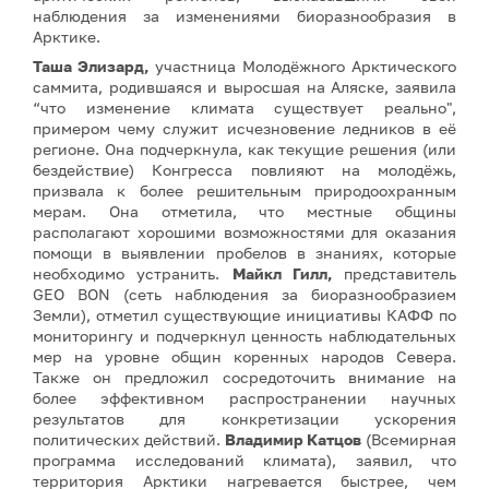
наблюдения за изменениями биоразнообразия в
Арктике.
Таша Элизард,
участница Молодёжного Арктического
саммита, родившаяся и выросшая на Аляске, заявила
“что изменение климата существует реально",
примером чему служит исчезновение ледников в её
регионе. Она подчеркнула, как текущие решения (или
бездействие) Конгресса повлияют на молодёжь,
призвала к более решительным природоохранным
мерам. Она отметила, что местные общины
располагают хорошими возможностями для оказания
помощи в выявлении пробелов в знаниях, которые
необходимо устранить.
Майкл Гилл,
представитель
GEO BON (сеть наблюдения за биоразнообразием
Земли), отметил существующие инициативы КАФФ по
мониторингу и подчеркнул ценность наблюдательных
мер на уровне общин коренных народов Севера.
Также он предложил сосредоточить внимание на
более эффективном распространении научных
результатов для конкретизации ускорения
политических действий.
Владимир Катцов
(Всемирная
программа исследований климата), заявил, что
территория Арктики нагревается быстрее, чем