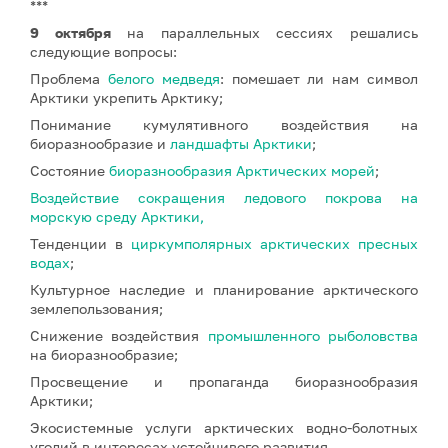
***
9 октября
на параллельных сессиях решались
следующие вопросы:
Проблема
белого медведя
: помешает ли нам символ
Арктики укрепить Арктику;
Понимание кумулятивного воздействия на
биоразнообразие и
ландшафты Арктики
;
Состояние
биоразнообразия Арктических морей
;
Воздействие сокращения ледового покрова на
морскую среду Арктики,
Тенденции в
циркумполярных арктических пресных
водах
;
Культурное наследие и планирование арктического
землепользования;
Снижение воздействия
промышленного рыболовства
на биоразнообразие;
Просвещение и пропаганда биоразнообразия
Арктики;
Экосистемные услуги арктических водно-болотных
угодий в интересах устойчивого развития.