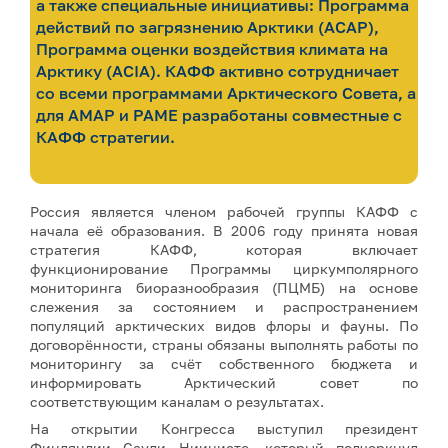
а также специальные инициативы: Программа
действий по загрязнению Арктики (ACAP),
Программа оценки воздействия климата на
Арктику (ACIA). КАФФ активно сотрудничает
со всеми программами Арктического Совета, а
для AMAP и PAME разработаны совместные с
КАФФ стратегии.
Россия является членом рабочей группы КАФФ с
начала её образования. В 2006 году принята новая
стратегия КАФФ, которая включает
функционирование Программы циркумполярного
мониторинга биоразнообразия (ПЦМБ) на основе
слежения за состоянием и распространением
популяций арктических видов флоры и фауны. По
договорённости, страны обязаны выполнять работы по
мониторингу за счёт собственного бюджета и
информировать Арктический совет по
соответствующим каналам о результатах.
На открытии Конгресса выступил президент
Финляндии Саули Ниинисте, который подчеркнул