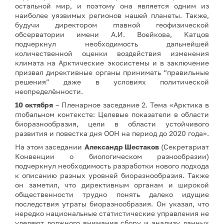
остальной мир, и поэтому она является одним из
наиболее уязвимых регионов нашей планеты. Также,
будучи директором главной геофизической
обсерватории имени А.И. Воейкова, Катцов
подчеркнул необходимость дальнейшей
количественной оценки воздействия изменения
климата на Арктические экосистемы и в заключение
призвал директивные органы принимать “правильные
решения” даже в условиях политической
неопределённости.
10 октября
– Пленарное заседание 2. Тема «Арктика в
глобальном контексте: Целевые показатели в области
биоразнообразия, цели в области устойчивого
развития и повестка дня ООН на период до 2020 года».
На этом заседании
Александр Шестаков
(Секретариат
Конвенции о биологическом разнообразии)
подчеркнул необходимость разработки нового подхода
к описанию разных уровней биоразнообразия. Также
он заметил, что директивным органам и широкой
общественности трудно понять далеко идущие
последствия утраты биоразнообразия. Он указал, что
нередко национальные статистические управления не
уделяют должного внимания сбору и анализу данных