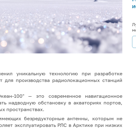
и
Л
м
менил уникальную технологию при разработке
ут для производства радиолокационных станций
кеан-100" — это современное навигационное
ать надводную обстановку в акваториях портов,
ых пространствах.
имеющих безредукторные антенны, которым не
оляет эксплуатировать РЛС в Арктике при низких