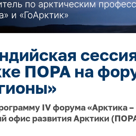
ндийская сессия
ке ПОРА на фор
гионы»
рограмму IV форума «Арктика –
й офис развития Арктики (ПОРА