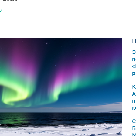
И
П
Э
п
«
р
К
А
п
к
С
Б
М