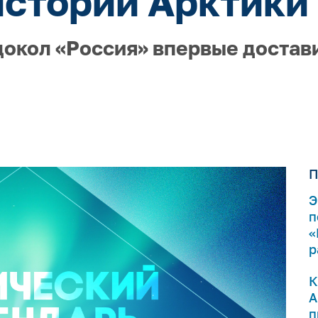
истории Арктики 
докол «Россия» впервые достав
П
Э
п
«
р
К
А
п