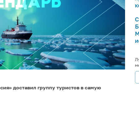
к
С
Б
М
и
Л
м
ссия» доставил группу туристов в самую
илось только мечтать о том, чтобы побывать на
ще в 1930-е годы отправлял героев своей
ристическое путешествие по Арктике. Тогда это
томных ледоколов и с развитием Северного