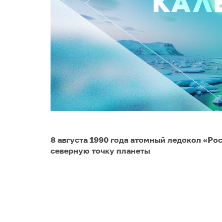
8 августа 1990 года атомный ледокол «Ро
северную точку планеты
Долгие десятилетия простым людям приход
Северном полюсе. Писатель Лазарь Лагин е
сказочной повести «Старик Хоттабыч» в ту
казалось фантастикой. Но с появлением а
морского пути сказка стала былью.