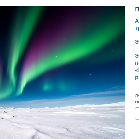
П
А
т
Э
Э
п
«
р
Л
м