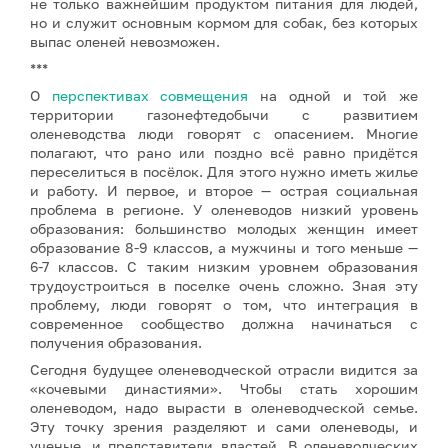
не только важнейшим продуктом питания для людей,
но и служит основным кормом для собак, без которых
выпас оленей невозможен.
***
О
перспективах совмещения
на одной и той же
территории газонефтедобычи с развитием
оленеводства люди говорят с опасением. Многие
полагают, что рано или поздно всё равно придётся
переселиться в посёлок. Для этого нужно иметь жилье
и работу. И первое, и второе — острая социальная
проблема в регионе. У оленеводов низкий уровень
образования: большинство молодых женщин имеет
образование 8-9 классов, а мужчины и того меньше —
6-7 классов. С таким низким уровнем образования
трудоустроиться в поселке очень сложно. Зная эту
проблему, люди говорят о том, что интеграция в
современное сообщество должна начинаться с
получения образования.
Сегодня будущее оленеводческой отрасли видится за
«кочевыми династиями». Чтобы стать хорошим
оленеводом, надо вырасти в оленеводческой семье.
Эту точку зрения разделяют и сами оленеводы, и
ученые, и представители властей. В оленеводческих