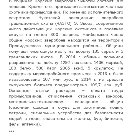
В общинах морских зверобоев Чукотки состоит 305
человек. Кроме того, промыслом занимаются частные
охотники-промысловики. По мнению исполнительного
секретаря Чукотской ассоциации зверобоев
традиционной охоты (ЧАЗТО) Э. Здора, современное
число действующих морских охотников в посёлках
округа не менее 800 человек. Наибольшее число
общин морских зверобоев находится на территории
Провиденского муниципального района… Общины
получают ежегодную квоту на добычу 135 серых и 5
гренландских китов… В 2014 г. общины получили
разрешение на добычу 1292 лахтаков, 1436 моржей,
180 белух, 538 ларг, 2865 акиб, 5 крылаток. На
поддержку морзверобойного промысла в 2013 г. было
израсходовано 107 млн руб., в 2014 г. из средств
окружного бюджета предусмотрено 109,7 млн руб.
Основные статьи расходов — оплата труда
промысловиков, отчисления страховых взносов,
материально-техническое оснащение общин
(сезонная одежда и обувь для охотников, лодки,
патроны, сигнальные устройства для безопасности
людей в море, спасательные жилеты, буи, бинокли,
фалы, аптечки).
***