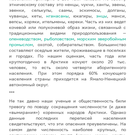
этническому составу это ненцы, чукчи, ханты, эвены,
эвенки, селькупы, саамы, эскимосы, долганы,
чуванцы, кеты,
нганасаны
, юкагиры,
энцы
, манси,
вепсы, коряки, ительмены, кереки. Часть из них ведет
кочевой или полукочевой образ жизни, связанный с
традиционными видами природопользования —
оленеводством
,
рыболовством
,
морским зверобойным
промыслом
, охотой, собирательством. Большинство
составляют оседлые жители, проживающие в поселках
и городах. По нашим оценкам, часть года или
круглогодично в Арктике кочуют около 20 тыс.
человек, то есть около четверти аборигенного
населения. При этом порядка 60% кочующего
населения страны приходится на Ямало-Ненецкий
автономный округ.
***
Не так давно наши ученые и общественность били
тревогу по поводу сокращения численности (и даже
«вымирания») коренных народов Арктики. Однако
данные последних переписей населения
свидетельствуют, что эти опасения преувеличены. На
самом деле численность наиболее крупных, по