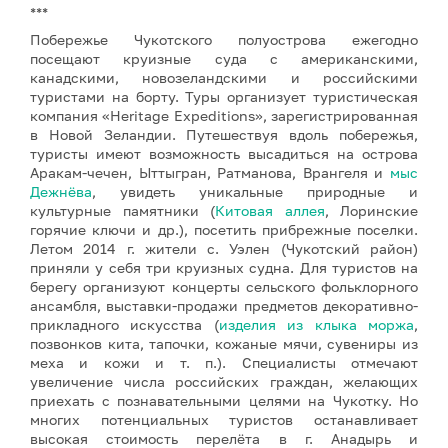
***
Побережье Чукотского полуострова ежегодно
посещают круизные суда с американскими,
канадскими, новозеландскими и российскими
туристами на борту. Туры организует туристическая
компания «Heritage Expeditions», зарегистрированная
в Новой Зеландии. Путешествуя вдоль побережья,
туристы имеют возможность высадиться на острова
Аракам-чечен, Ыттыгран, Ратманова, Врангеля и
мыс
Дежнё
ва
, увидеть уникальные природные и
культурные памятники (
Китовая аллея
, Лоринские
горячие ключи и др.), посетить прибрежные поселки.
Летом 2014 г. жители с. Уэлен (Чукотский район)
приняли у себя три круизных судна. Для туристов на
берегу организуют концерты сельского фольклорного
ансамбля, выставки-продажи предметов декоративно-
прикладного искусства (
изделия из клыка моржа
,
позвонков кита, тапочки, кожаные мячи, сувениры из
меха и кожи и т. п.). Специалисты отмечают
увеличение числа российских граждан, желающих
приехать с познавательными целями на Чукотку. Но
многих потенциальных туристов останавливает
высокая стоимость перелёта в г. Анадырь и