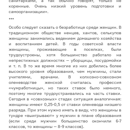
санитарками, а так обычно говорят, только не
коренные. Очень низкий уровень подготовки и
самоорганизации».
***
Особо следует сказать о безработице среди женщин. В
традиционном обществе ненцев, хантов, селькупов
женщины занимались ведением домашнего хозяйства
и воспитанием детей. В годы советской власти
женщины, проживающие в поселках, были
трудоустроены, хотя большинство работало на
непрестижных должностях — уборщицы, посудомойки
и т. п. В то же время многие из них добились более
высокого уровня образования, чем мужчины, стали
учителями, врачами. В колхозно-совхозном
оленеводстве женской считалась профессия
«чумработницы», но таких ставок было немного,
поэтому многие трудоустраивались на часть ставки.
Сегодня в «совхозных» стадах ситуация аналогичная:
женщины имеют 0,25-0,5 от ставки оленевода низшего
разряда. При этом нужно иметь в виду, что женщины в
тундре «выигрывают» у мужчин в плане образования
(если среди мужчин большинство окончили 6-7
классов, то женщины — 8-9 классов).