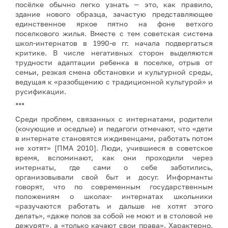
посёлке обычно легко узнать — это, как правило,
здание нового образца, зачастую представляющее
единственное яркое пятно на фоне ветхого
поселкового жилья. Вместе с тем советская система
школ-интернатов в 1990-е гг. начала подвергаться
критике. В числе негативных сторон выделяются
трудности адаптации ребенка в поселке, отрыв от
семьи, резкая смена обстановки и культурной среды,
ведущая к «разобщению с традиционной культурой» и
русификации.
***
Среди проблем, связанных с интернатами, родители
(кочующие и оседлые) и педагоги отмечают, что «дети
в интернате становятся иждивенцами, работать потом
не хотят» [ПМА 2010]. Люди, учившиеся в советское
время, вспоминают, как они проходили через
интернаты, где сами о себе заботились,
организовывали свой быт и досуг. Информанты
говорят, что по современным государственным
положениям о школах- интернатах школьники
«разучаются работать и дальше не хотят этого
делать», «даже полов за собой не моют и в столовой не
дежурят», а «только качают свои права». Характерно,