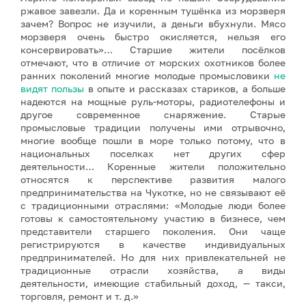
ржавое завезли. Да и коренным тушёнка из морзверя
зачем? Вопрос не изучили, а деньги вбухнули. Мясо
морзверя очень быстро окисляется, нельзя его
консервировать»… Старшие жители посёлков
отмечают, что в отличие от морских охотников более
ранних поколений многие молодые промысловики
не
видят пользы
в опыте и рассказах стариков, а больше
надеются на мощные руль-моторы, радиотелефоны и
другое современное снаряжение. Старые
промысловые традиции получены ими отрывочно,
многие вообще пошли в море только потому, что в
национальных поселках нет других сфер
деятельности… Коренные жители положительно
относятся к перспективе развития малого
предпринимательства на Чукотке, но не связывают её
с традиционными отраслями: «Молодые люди более
готовы к самостоятельному участию в бизнесе, чем
представители старшего поколения. Они чаще
регистрируются в качестве индивидуальных
предпринимателей. Но для них привлекательней не
традиционные отрасли хозяйства, а виды
деятельности, имеющие стабильный доход, — такси,
торговля, ремонт и т. д.»