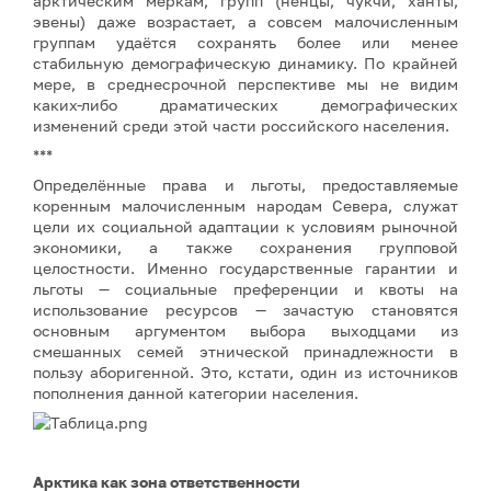
арктическим меркам, групп (ненцы, чукчи, ханты,
эвены) даже возрастает, а совсем малочисленным
группам удаётся сохранять более или менее
стабильную демографическую динамику. По крайней
мере, в среднесрочной перспективе мы не видим
каких-либо драматических демографических
изменений среди этой части российского населения.
***
Определённые права и льготы, предоставляемые
коренным малочисленным народам Севера, служат
цели их социальной адаптации к условиям рыночной
экономики, а также сохранения групповой
целостности. Именно государственные гарантии и
льготы — социальные преференции и квоты на
использование ресурсов — зачастую становятся
основным аргументом выбора выходцами из
смешанных семей этнической принадлежности в
пользу аборигенной. Это, кстати, один из источников
пополнения данной категории населения.
Арктика как зона ответственности