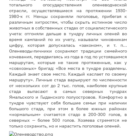
тотального огосударствления оленеводческой
отрасли, осуществлявшиеся на протяжении 1930-
1980-х гг. Ненцы сохраняли поголовье, прибегая к
различным хитростям, чтобы скрыть истинное число
животных в собственных стадах от социалистического
учета: отгоняли дальше в тундру личных оленей во
время кампаний по их учету, называли чиновникам
цифру, которая допускалась «законом», и т. п…
Оленеводы-личники сохраняют традиции семейного
кочевания, передвигаясь из года в год по устоявшимся
маршрутам, которые не такие протяженные, как у
«совхозных» бригад: «Все места в тундре разделены.
Каждый знает свое место. Каждый каслает по своему
маршруту». Личные стада варьируют по численности
от нескольких сот до 2 тыс. голов, наиболее крупные
стада выпасают в самых северных тундрах
Ямальского и Гыданского полуостровов. Комфортно в
тундре чувствуют себя большие семьи при наличии
большого стада, при этом в более южных районах
«нормальным» считается стадо в 200-300 голов, в
северных — более 500 голов. Хозяева стремятся не
только сохранить, но и нарастить поголовье оленей.