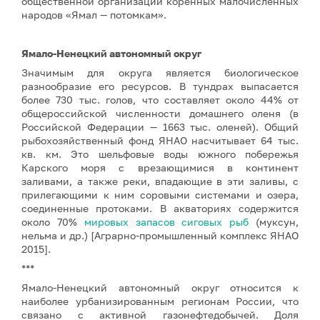
общественной организации коренных малочисленных
народов «Ямал — потомкам».
Ямало-Ненецкий автономный округ
Значимым для округа является биологическое
разнообразие его ресурсов. В тундрах выпасается
более 730 тыс. голов, что составляет около 44% от
общероссийской численности домашнего оленя (в
Российской Федерации — 1663 тыс. оленей). Общий
рыбохозяйственный фонд ЯНАО насчитывает 64 тыс.
кв. км. Это шельфовые воды южного побережья
Карского моря с врезающимися в континент
заливами, а также реки, впадающие в эти заливы, с
прилегающими к ним соровыми системами и озера,
соединенные протоками. В акваториях содержится
около 70%
мировых запасов сиговых рыб
(муксун,
нельма и др.) [Аграрно-промышленный комплекс ЯНАО
2015].
***
Ямало-Ненецкий автономный округ относится к
наиболее урбанизированным регионам России, что
связано с активной газонефтедобычей. Доля