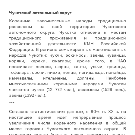
Чукотский автономный округ
Коренные малочисленные народы традиционно
расселены на всей территории Чукотского
автономного округа. Чукотка отнесена к местам
традиционного проживания и традиционной
хозяйственной деятельности КМН Российской
Федерации. В регионе семь коренных малочисленных
народов Чукотки: чукчи, эскимосы, эвены, чуванцы,
коряки, кереки, юкагиры; кроме того, в ЧАО
проживают эвенки, шорцы, ханты, ульчи, тувинцы,
тофалары, орочи, нивхи, ненцы, негидальцы, нанайцы,
камчадалы, ительмены, долганы. Наиболее
многочисленными коренными народами Чукотки
являются чукчи (12 772 чел.), эскимосы (1529 чел.),
эвены (1392 чел.).
***
Согласно статистическим данным, с 80-х гг. XX в. по
настоящее время идёт непрерывный процесс
увеличения числа коренного населения в общей
массе горожан Чукотского автономного округа. В
городском округе Анадырь чукчи, эскимосы, эвены,