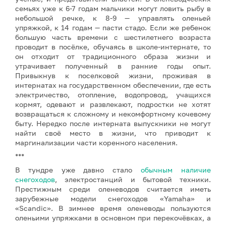
семьях уже к 6-7 годам мальчики могут ловить рыбу в
небольшой речке, к 8-9 — управлять оленьей
упряжкой, к 14 годам — пасти стадо. Если же ребенок
большую часть времени с шестилетнего возраста
проводит в посёлке, обучаясь в школе-интернате, то
он отходит от традиционного образа жизни и
утрачивает полученный в ранние годы опыт.
Привыкнув к поселковой жизни, проживая в
интернатах на государственном обеспечении, где есть
электричество, отопление, водопровод, учащихся
кормят, одевают и развлекают, подростки не хотят
возвращаться к сложному и некомфортному кочевому
быту. Нередко после интерната выпускники не могут
найти своё место в жизни, что приводит к
маргинализации части коренного населения.
***
В тундре уже давно стало
обычным наличие
снегоходов
, электростанций и бытовой техники.
Престижным среди оленеводов считается иметь
зарубежные модели снегоходов «Yamaha» и
«Scandic». В зимнее время оленеводы пользуются
оленьими упряжками в основном при перекочёвках, а