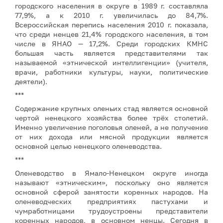
городского населения в округе в 1989 г. составляла
77,9%, а к 2010 г. увеличилась до 84,7%.
Всероссийская перепись населения 2010 г. показала,
что среди ненцев 21,4% городского населения, в том
числе в ЯНАО — 17,2%. Среди городских КМНС
большая часть является представителями так
называемой «этнической интеллигенции» (учителя,
врачи, работники культуры, науки, политические
деятели).
***
Содержание крупных оленьих стад является основной
чертой ненецкого хозяйства более трёх столетий.
Именно увеличение поголовья оленей, а не получение
от них дохода или мясной продукции является
основной целью ненецкого оленеводства.
***
Оленеводство в Ямало-Ненецком округе иногда
называют «этническим», поскольку оно является
основной сферой занятости коренных народов. На
оленеводческих предприятиях пастухами и
чумработницами трудоустроены представители
коренных народов, в основном ненцы. Сегодня в