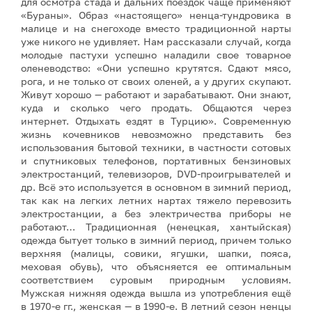
для осмотра стада и дальних поездок чаще применяют
«Бураны». Образ «настоящего» ненца-тундровика в
малице и на снегоходе вместо традиционной нарты
уже никого не удивляет. Нам рассказали случай, когда
молодые пастухи успешно наладили свое товарное
оленеводство: «Они успешно крутятся. Сдают мясо,
рога, и не только от своих оленей, а у других скупают.
Живут хорошо — работают и зарабатывают. Они знают,
куда и сколько чего продать. Общаются через
интернет. Отдыхать ездят в Турцию». Современную
жизнь кочевников невозможно представить без
использования бытовой техники, в частности сотовых
и спутниковых телефонов, портативных бензиновых
электростанций, телевизоров, DVD-проигрывателей и
др. Всё это используется в основном в зимний период,
так как на легких летних нартах тяжело перевозить
электростанции, а без электричества приборы не
работают… Традиционная (ненецкая, хантыйская)
одежда бытует только в зимний период, причем только
верхняя (малицы, совики, ягушки, шапки, пояса,
меховая обувь), что объясняется ее оптимальным
соответствием суровым природным условиям.
Мужская нижняя одежда вышла из употребления ещё
в 1970-е гг., женская — в 1990-е. В летний сезон ненцы