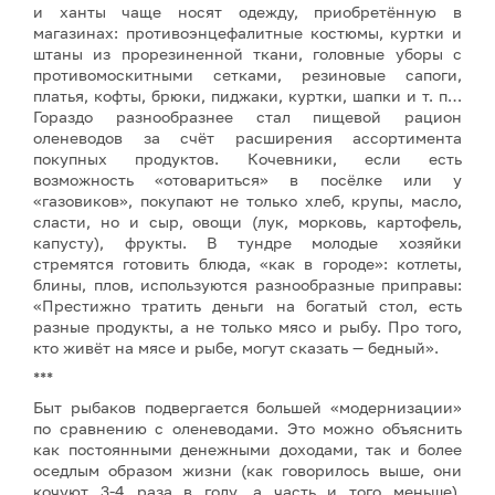
и ханты чаще носят одежду, приобретённую в
магазинах: противоэнцефалитные костюмы, куртки и
штаны из прорезиненной ткани, головные уборы с
противомоскитными сетками, резиновые сапоги,
платья, кофты, брюки, пиджаки, куртки, шапки и т. п…
Гораздо разнообразнее стал пищевой рацион
оленеводов за счёт расширения ассортимента
покупных продуктов. Кочевники, если есть
возможность «отовариться» в посёлке или у
«газовиков», покупают не только хлеб, крупы, масло,
сласти, но и сыр, овощи (лук, морковь, картофель,
капусту), фрукты. В тундре молодые хозяйки
стремятся готовить блюда, «как в городе»: котлеты,
блины, плов, используются разнообразные приправы:
«Престижно тратить деньги на богатый стол, есть
разные продукты, а не только мясо и рыбу. Про того,
кто живёт на мясе и рыбе, могут сказать — бедный».
***
Быт рыбаков подвергается большей «модернизации»
по сравнению с оленеводами. Это можно объяснить
как постоянными денежными доходами, так и более
оседлым образом жизни (как говорилось выше, они
кочуют 3-4 раза в году, а часть и того меньше).