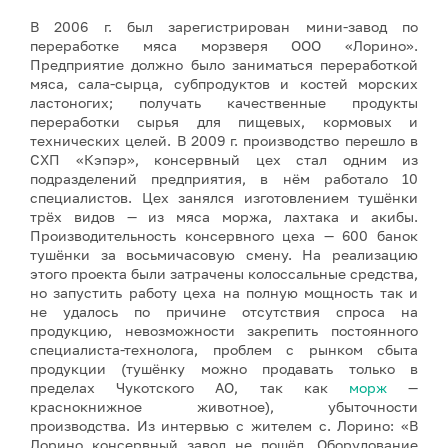
В 2006 г. был зарегистрирован мини-завод по
переработке мяса морзверя ООО «Лорино».
Предприятие должно было заниматься переработкой
мяса, сала-сырца, субпродуктов и костей морских
ластоногих; получать качественные продукты
переработки сырья для пищевых, кормовых и
технических целей. В 2009 г. производство перешло в
СХП «Кэпэр», консервный цех стал одним из
подразделений предприятия, в нём работало 10
специалистов. Цех занялся изготовлением тушёнки
трёх видов — из мяса моржа, лахтака и акибы.
Производительность консервного цеха — 600 банок
тушёнки за восьмичасовую смену. На реализацию
этого проекта были затрачены колоссальные средства,
но запустить работу цеха на полную мощность так и
не удалось по причине отсутствия спроса на
продукцию, невозможности закрепить постоянного
специалиста-технолога, проблем с рынком сбыта
продукции (тушёнку можно продавать только в
пределах Чукотского АО, так как
морж
—
краснокнижное животное), убыточности
производства. Из интервью с жителем с. Лорино: «В
Лорино консервный завод не пошёл. Оборудование