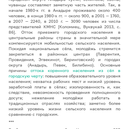
чуванцы составляют заметную часть жителей. Так, в
начале 1980-х гг. в Анадыре проживало около 400
человек, в конце 1980-х гг. — около 900, в 2001 — 1760,
в 2007 — 2240, в 2010 г. — 3090 человек из числа
представителей КМНС [Коломиец, Вуквукай 2013, с.
86]. Отток приезжего городского населения в
центральные районы страны в значительной мере
компенсируется мобильностью сельского населения.
Покидая национальные сёла, молодёжь стремится
закрепиться в районных центрах (Лаврентия,
Провидения, Эгвекинот, Беринговский) и городах
округа (Анадырь, Певек, Билибино). Основные
причины
оттока коренного населения из сёл в
городскую черту
: повышение образовательного уровня
населения; нехватка рабочих мест и низкий уровень
заработной платы в сёлах; изолированность и, как
следствие, невозможность проведения полноценного
досуга; нежелание молодёжи работать в
традиционных отраслях хозяйства; заметно более
низкий уровень жизни сельского населения по
сравнению с городским.
***