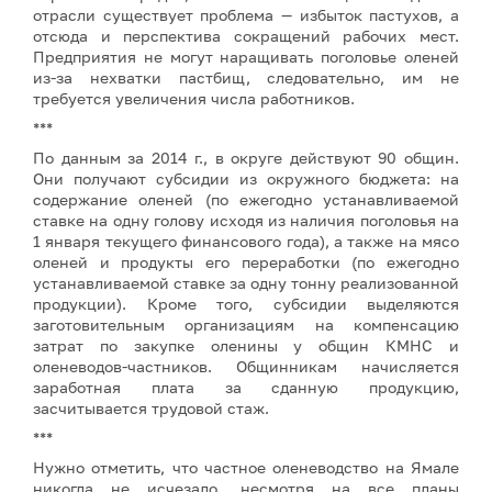
отрасли существует проблема — избыток пастухов, а
отсюда и перспектива сокращений рабочих мест.
Предприятия не могут наращивать поголовье оленей
из-за нехватки пастбищ, следовательно, им не
требуется увеличения числа работников.
***
По данным за 2014 г., в округе действуют 90 общин.
Они получают субсидии из окружного бюджета: на
содержание оленей (по ежегодно устанавливаемой
ставке на одну голову исходя из наличия поголовья на
1 января текущего финансового года), а также на мясо
оленей и продукты его переработки (по ежегодно
устанавливаемой ставке за одну тонну реализованной
продукции). Кроме того, субсидии выделяются
заготовительным организациям на компенсацию
затрат по закупке оленины у общин КМНС и
оленеводов-частников. Общинникам начисляется
заработная плата за сданную продукцию,
засчитывается трудовой стаж.
***
Нужно отметить, что частное оленеводство на Ямале
никогда не исчезало, несмотря на все планы