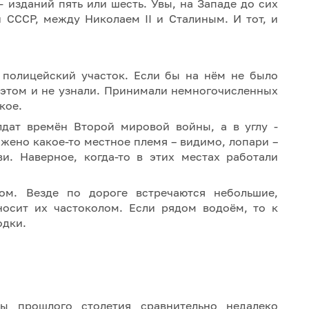
 изданий пять или шесть. Увы, на Западе до сих
 СССР, между Николаем II и Сталиным. И тот, и
полицейский участок. Если бы на нём не было
б этом и не узнали. Принимали немногочисленных
кое.
лдат времён Второй мировой войны, а в углу -
жено какое-то местное племя – видимо, лопари –
и. Наверное, когда-то в этих местах работали
ом. Везде по дороге встречаются небольшие,
носит их частоколом. Если рядом водоём, то к
одки.
ы прошлого столетия сравнительно недалеко