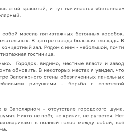
ясь этой красотой, и тут начинается «бетонная»
полярный.
т собой массив пятиэтажных бетонных коробок.
чательных. В центре города большая площадь. В
 концертный зал. Рядом с ним - небольшой, почти
ятиэтажная гостиница.
нько. Городок, видимо, местные власти и завод
нта обновить. В некоторых местах я увидел, что
нтре Заполярного стены обезличенных панельных
ейливыми рисунками - борьба с советской
е в Заполярном – отсутствие городского шума.
мят. Никто не поёт, не кричит, не ругается. Нет
азговаривают в полный голос между собой, всё
ума.