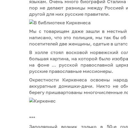
языкам. Очень много биографий Сталина -
пор не делают разницы между Россией и
другой для них русские правители.
Мы с товарищем даже зашли в местный 
написано, что это полиция, мы так бы о
посетителей две женщины, одетые в штатс
В холле стоял восковой норвежский со
большая картина, на которой было изобра
на фоне … русской православной церкв
русские православные миссионеры.
Окрестности Киркенеса освоены народ
аккуратные домишки-дачи. Никто не об
берегу пришвартованы многочисленные л
***
Заполярный возник только в 50-е год