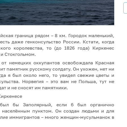
ийская граница рядом – 8 км. Городок маленький,
есть даже генконсульство России. Кстати, когда
кого королевства, то (до 1826 года) Киркенес
 и Стокгольмом.
от немецких оккупантов освобождала Красная
т памятник русскому солдату. Он ухожен, нет ни
да я был около него, то увидел свежие цветы и
сульства. Норвегия – это вам не Польша, тут не
ат и не сносят им памятники.
 был бы Заполярный, если б был органично
м населённым пунктом. Он создан людьми и для
билие иммигрантов – много женщин-мусульманок в