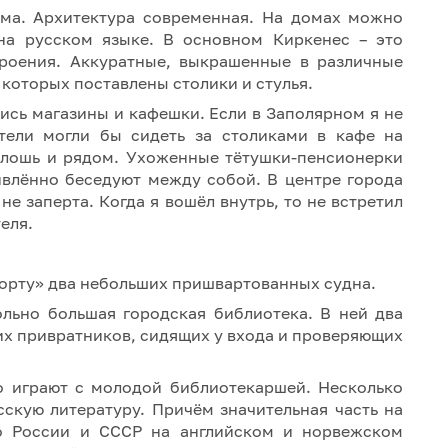
ома. Архитектура современная. На домах можно
 на русском языке. В основном Киркенес – это
роения. Аккуратные, выкрашенные в различные
 которых поставлены столики и стулья.
ись магазины и кафешки. Если в Заполярном я не
ители могли бы сидеть за столиками в кафе на
сплошь и рядом. Ухоженные тётушки-пенсионерки
ивлённо беседуют между собой. В центре города
е заперта. Когда я вошёл внутрь, то не встретил
еля.
порту» два небольших пришвартованных судна.
льно большая городская библиотека. В ней два
их привратников, сидящих у входа и проверяющих
то играют с молодой библиотекаршей. Несколько
скую литературу. Причём значительная часть на
о России и СССР на английском и норвежском