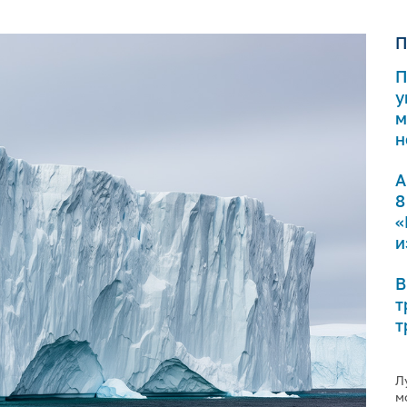
П
П
у
м
н
А
8
«
и
В
т
т
Л
м