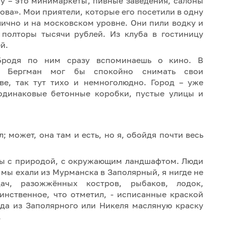
у – это минимаркеты, пивные заведения, салоны
Сова». Мои приятели, которые его посетили в одну
илично и на московском уровне. Они пили водку и
 полторы тысячи рублей. Из клуба в гостиницу
й.
Бродя по ним сразу вспоминаешь о кино. В
ий Бергман мог бы спокойно снимать свои
ве, так тут тихо и немноголюдно. Город – уже
 одинаковые бетонные коробки, пустые улицы и
 может, она там и есть, но я, обойдя почти весь
заны с природой, с окружающим ландшафтом. Люди
 мы ехали из Мурманска в Заполярный, я нигде не
ач, разожжённых костров, рыбаков, лодок,
инственное, что отметил, - исписанные краской
юда из Заполярного или Никеля масляную краску
.