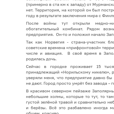
(примерно в ста км к западу) от Мурманс
нет. Территория, на которой он был постр
году в результате заключения мира с Фин
После войны тут открыли медно-ни
обогатительный комбинат. Рядом возн
предприятия. Он-то и положил начало За
Так как Норвегия - страна-участник б
советские времена «прифронтовой» терри
числе и авиация. В своё время в Запо
родилась дочь.
Сейчас в городке проживает 15 тысяч
принадлежащий «Норильскому никелю», р
уверяли меня, что предприятие давно бы 
не дают. Город просто умрёт без завода – 
В красивом северном пейзаже Заполярны
небольшие холмы, которые то тут, то т
густой зелёной травой и сравнительно н
и берёзы. Всё это разбавлено иногда 
общем, красиво.