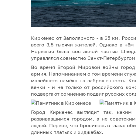
Киркенес от Заполярного - в 65 км. Росс
всего 3,5 тысячи жителей. Однако в нём 
Норвегия была составной частью Шведс
управлялся совместно Санкт-Петербургом
Во время Второй Мировой войны город 
армия. Напоминанием о том времени служи
малейшего намёка на заброшенность. Ког
венки - и не только от российского кон
подвергают сомнению подвиг русских солд
Город Киркенес выглядит так, каким
развивавшимся городом, а не советски
людей. Первое, что бросилось в глаза: о
длинных платьях и хиджабах.