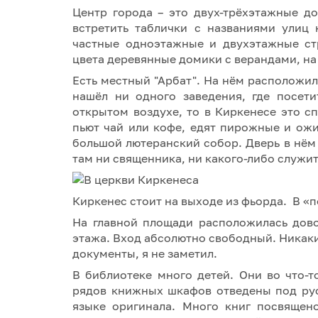
Центр города – это двух-трёхэтажные д
встретить таблички с названиями улиц
частные одноэтажные и двухэтажные ст
цвета деревянные домики с верандами, на
Есть местный "Арбат". На нём расположил
нашёл ни одного заведения, где посет
открытом воздухе, то в Киркенесе это 
пьют чай или кофе, едят пирожные и ож
большой лютеранский собор. Дверь в нём н
там ни священника, ни какого-либо служит
Киркенес стоит на выходе из фьорда. В «
На главной площади расположилась дово
этажа. Вход абсолютно свободный. Никак
документы, я не заметил.
В библиотеке много детей. Они во что-
рядов книжных шкафов отведены под рус
языке оригинала. Много книг посвящен