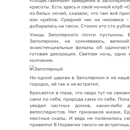
«Общественные» заведения в Заполярном
красоты. Есть здесь и свой ночной клуб «
из белых ночей, сказали, что там всё пр
ели крабов. Средний чек на человека –
добирались на такси. Стоило это сто рубле
Улицы Заполярного почти пустынны. 
Заполярном, не сомневаюсь, велик
экзистенциальные фильмы об одиночест
готовая декорация. Светлая ночь, одни
молчание.
Ни одной церкви в Заполярном я не нашёл;
городок, её так и не встретил.
Бросается в глаза, что люди тут не свя
сами по себе, природа сама по себе. Пока
увидел частных домов, каких-либо д
велоспедистов. Нет признаков жизни. Ед
местные скалы. И ведь не поленились с
привезти! В Норвегии такого не встретишь