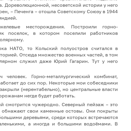
ка. Дореволюционной, несоветской истории у него
оен, – Печенга – отошла Советскому Союзу в 1944
ляндией.
келевые месторождения. Построили горно-
ик поселок, в котором поселили работников
полярному.
лока НАТО, то Кольский полуостров считался в
торией. Отсюда множество военных частей, в том
лярном служил даже Юрий Гагарин. Тут у него
 человек. Горно-металлургический комбинат,
аботает до сих пор. Некоторые мои собеседники
закрыли (нерентабельно), но центральные власти
горожанам негде будет работать.
й смотрится чужеродно. Северный пейзаж – это
ам обнажают свои каменные остовы. Они покрыты
ебольшими деревьями, среди которых встречаются
маленькими, а иногда и большими водоёмами. В