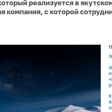
который реализуется в якутском
я компания, с которой сотрудни
П
Э
Э
п
«
р
К
А
п