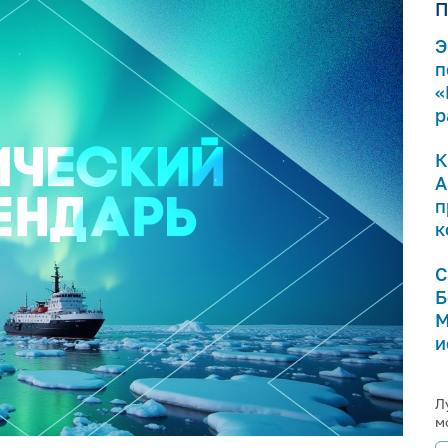
П
Э
п
«
р
К
А
п
к
С
Б
М
и
Л
м