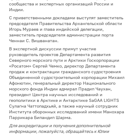
сообщества и экспертных организаций России и
Индии.
С приветственными докладами выступят заместитель
председателя Правительства Архангельской области
Игорь Мураев и глава индийской делегации,
заместитель председателя администрации порта
Ченнаи С. Вишванатан.
В экспертной дискуссии примут участие
руководитель проектов Департамента развития
Северного морского пути и Арктики Госкорпорации
«Росатом» Сергей Чемко, директор Департамента
продаж и контрактации гражданского судостроения
Объединенной судостроительной корпорации Михаил
Афонютин, генеральный директор Национального
морского фонда Индии адмирал Прадип Чаухан,
президент Центра научных исследований и
геополитики в Арктике и Антарктике SaGAA LIGHTS
Сулагна Чаттопадхьяй, а также научный сотрудник
Института оборонных исследований имени Манохара
Паррикара Бипандип Шарма.
Для аккредитации и получения дополнительной
информации, пожалуйста, обращайтесь к Юлии