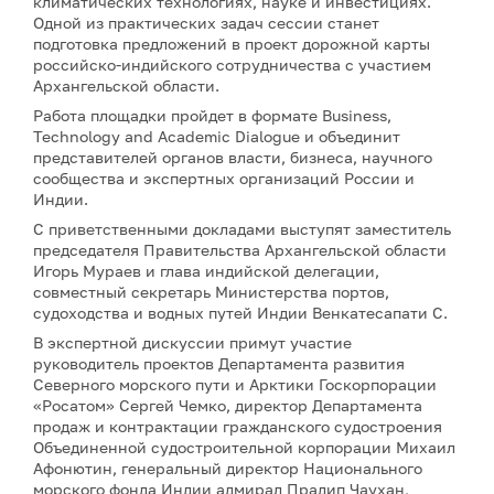
климатических технологиях, науке и инвестициях.
Одной из практических задач сессии станет
подготовка предложений в проект дорожной карты
российско-индийского сотрудничества с участием
Архангельской области.
Работа площадки пройдет в формате Business,
Technology and Academic Dialogue и объединит
представителей органов власти, бизнеса, научного
сообщества и экспертных организаций России и
Индии.
С приветственными докладами выступят заместитель
председателя Правительства Архангельской области
Игорь Мураев и глава индийской делегации,
совместный секретарь Министерства портов,
судоходства и водных путей Индии Венкатесапати С.
В экспертной дискуссии примут участие
руководитель проектов Департамента развития
Северного морского пути и Арктики Госкорпорации
«Росатом» Сергей Чемко, директор Департамента
продаж и контрактации гражданского судостроения
Объединенной судостроительной корпорации Михаил
Афонютин, генеральный директор Национального
морского фонда Индии адмирал Прадип Чаухан,