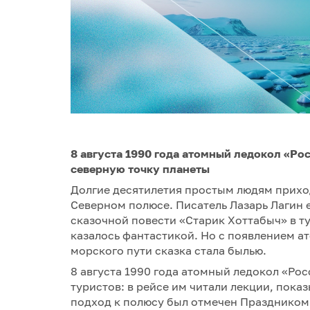
8 августа 1990 года атомный ледокол «Ро
северную точку планеты
Долгие десятилетия простым людям приход
Северном полюсе. Писатель Лазарь Лагин е
сказочной повести «Старик Хоттабыч» в ту
казалось фантастикой. Но с появлением а
морского пути сказка стала былью.
8 августа 1990 года атомный ледокол «Ро
туристов: в рейсе им читали лекции, пок
подход к полюсу был отмечен Праздником