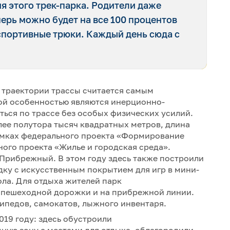
я этого трек-парка. Родители даже
ерь можно будет на все 100 процентов
спортивные трюки. Каждый день сюда с
 траектории трассы считается самым
ной особенностью являются инерционно-
ться по трассе без особых физических усилий.
ее полутора тысяч квадратных метров, длина
рамках федерального проекта «Формирование
ого проекта «Жилье и городская среда».
Прибрежный. В этом году здесь также построили
у с искусственным покрытием для игр в мини-
ола. Для отдыха жителей парк
ь пешеходной дорожки и на прибрежной линии.
сипедов, самокатов, лыжного инвентаря.
19 году: здесь обустроили
ую зону с местами для отдыха, облагородили