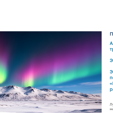
П
А
т
Э
Э
п
«
р
Л
м