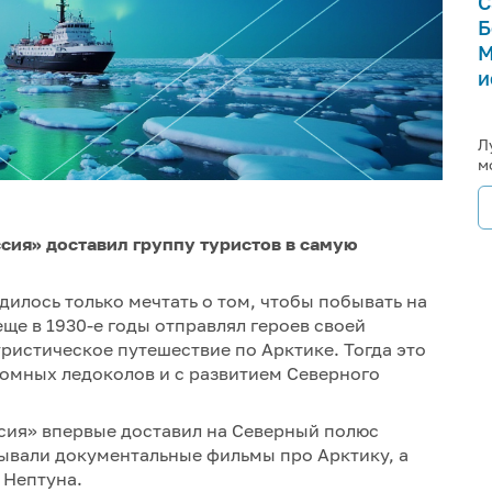
С
Б
М
и
Л
м
ссия» доставил группу туристов в самую
илось только мечтать о том, чтобы побывать на
ще в 1930-е годы отправлял героев своей
ристическое путешествие по Арктике. Тогда это
томных ледоколов и с развитием Северного
ссия» впервые доставил на Северный полюс
азывали документальные фильмы про Арктику, а
 Нептуна.