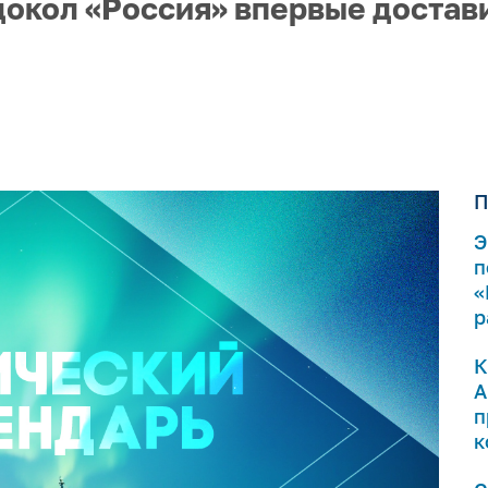
докол «Россия» впервые достав
П
Э
п
«
р
К
А
п
к