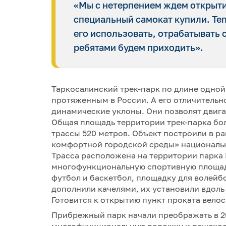
«Мы с нетерпением ждем открыти
специальный самокат купили. Теп
его использовать, отрабатывать 
ребятами будем приходить».
Таркосалинский трек-парк по длине одной
протяженным в России. А его отличитель
динамические уклоны. Они позволят двига
Общая площадь территории трек-парка бол
трассы 520 метров. Объект построили в 
комфортной городской среды» национальн
Трасса расположена на территории парка 
многофункциональную спортивную площадк
футбол и баскетбол, площадку для волейб
дополнили качелями, их установили вдол
Готовится к открытию пункт проката вело
Прибрежный парк начали преображать в 20
многофункциональную дорожку и пешеходн