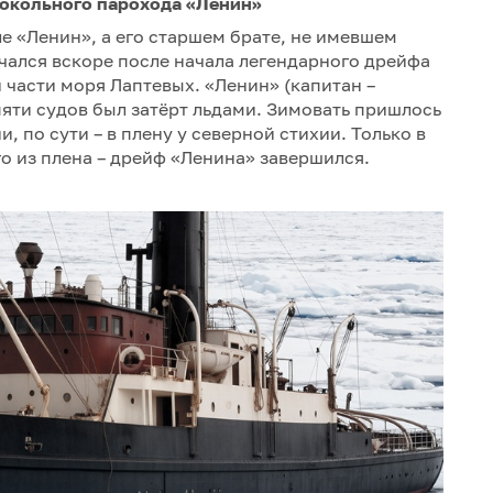
докольного парохода «Ленин»
ле «Ленин», а его старшем брате, не имевшем
чался вскоре после начала легендарного дрейфа
 части моря Лаптевых. «Ленин» (капитан –
пяти судов был затёрт льдами. Зимовать пришлось
, по сути – в плену у северной стихии. Только в
го из плена – дрейф «Ленина» завершился.