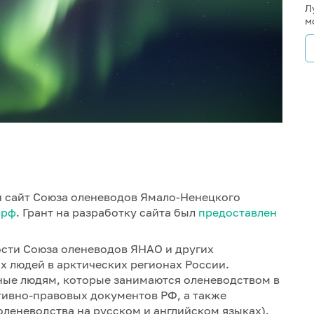
Л
м
 сайт Союза оленеводов Ямало-Ненецкого
.рф
. Грант на разработку сайта был
предоставлен
ости Союза оленеводов ЯНАО и других
 людей в арктических регионах России.
ые людям, которые занимаются оленеводством в
тивно-правовых документов РФ, а также
оленеводства на русском и английском языках).