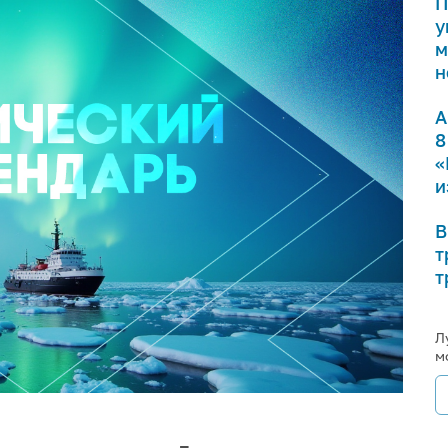
П
у
м
н
А
8
«
и
В
т
т
Л
м