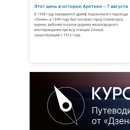
Этот день в истории Арктики – 7 августа
В 1938 году завершился дрейф ледокольного парохода
«Ленин»; в 1949 году был основан город Оленегорск,
вернее, рабочий поселок рудника железорудного
месторождения при ж/д станции Оленья,
существующей с 1916 года