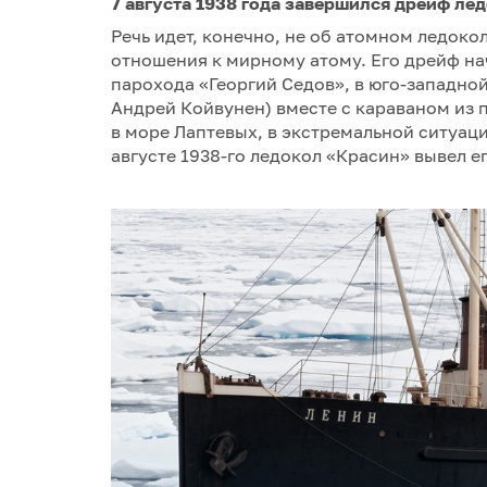
7 августа 1938 года завершился дрейф ле
Речь идет, конечно, не об атомном ледоко
отношения к мирному атому. Его дрейф на
парохода «Георгий Седов», в юго-западной
Андрей Койвунен) вместе с караваном из 
в море Лаптевых, в экстремальной ситуации
августе 1938-го ледокол «Красин» вывел е