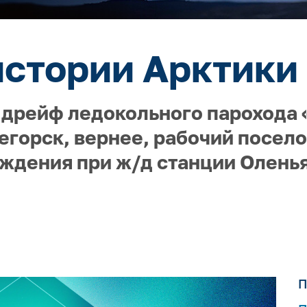
истории Арктики 
 дрейф ледокольного парохода «
егорск, вернее, рабочий посел
ждения при ж/д станции Оленья
П