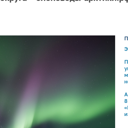
П
Э
П
у
м
н
А
8
«
и