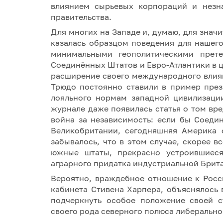
влиянием сырьевых корпораций и незн
правительства.
Для многих на Западе и, думаю, для знач
казалась образцом поведения для нашего
минимальными геополитическими прет
Соединённых Штатов и Евро-Атлантики в 
расширение своего международного влия
Трюдо постоянно ставили в пример през
лояльного нормам западной цивилизаци
журнале даже появилась статья о том вр
война за независимость: если бы Соеди
Великобритании, сегодняшняя Америка 
забывалось, что в этом случае, скорее 
южные штаты, прекрасно устроившиеся
аграрного придатка индустриальной Брит
Вероятно, враждебное отношение к Росс
кабинета Стивена Харпера, объяснялось
подчеркнуть особое положение своей с
своего рода северного полюса либерально