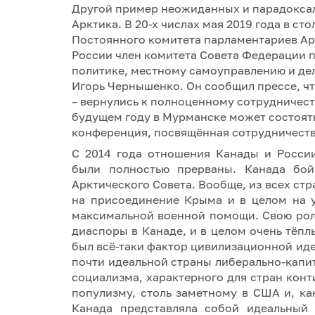
Другой пример неожиданных и парадоксал
Арктика. В 20-х числах мая 2019 года в ст
Постоянного комитета парламентариев Арк
России член комитета Совета Федерации 
политике, местному самоуправлению и де
Игорь Чернышенко. Он сообщил прессе, чт
– вернулись к полноценному сотрудничеств
будущем году в Мурманске может состоят
конференция, посвящённая сотрудничеств
С 2014 года отношения Канады и Росси
были полностью прерваны. Канада бой
Арктического Совета. Вообще, из всех ст
на присоединение Крыма и в целом на у
максимальной военной помощи. Свою рол
диаспоры в Канаде, и в целом очень тёпл
был всё-таки фактор цивилизационной иде
почти идеальной страны либерально-капит
социализма, характерного для стран конт
популизму, столь заметному в США и, ка
Канада представляла собой идеальный 