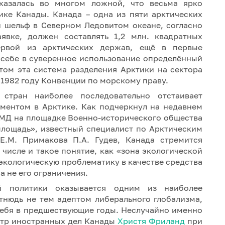
казалась во многом ложной, что весьма ярко
ике Канады. Канада – одна из пяти арктических
 шельф в Северном Ледовитом океане, согласно
вке, должен составлять 1,2 млн. квадратных
ервой из арктических держав, ещё в первые
 себе в суверенное использование определённый
том эта система разделения Арктики на сектора
1982 году Конвенции по морскому праву.
стран наиболее последовательно отстаивает
гментом в Арктике. Как подчеркнул на недавнем
СМД на площадке Военно-исторического общества
площадь», известный специалист по Арктическим
.М. Примакова П.А. Гудев, Канада стремится
 числе и такое понятие, как «зона экологической
 экологическую проблематику в качестве средства
а не его ограничения.
й политики оказывается одним из наиболее
отнюдь не тем адептом либерального глобализма,
себя в предшествующие годы. Неслучайно именно
стр иностранных дел Канады
Христя Фриланд
при