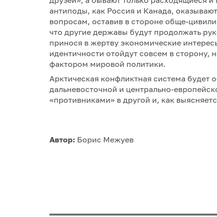
друзей», а бывают только расходящиеся и
антиподы, как Россия и Канада, оказываю
вопросам, оставив в стороне обще-цивили
что другие державы будут продолжать рук
принося в жертву экономические интересы
идентичности отойдут совсем в сторону, н
фактором мировой политики.
Арктическая конфликтная система будет о
дальневосточной и центрально-европейско
«противниками» в другой и, как выясняетс
Автор:
Борис Межуев