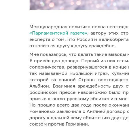
Международная политика полна неожида
«Парламентской газете»
, автору этих ст
эксперта о том, что Россия и Великобрита
относиться другу к другу враждебно.
Мне показалось, что делать такие выводы
Я привёл два довода. Первый из них отс
соперничества, развернувшегося в конце 
так называемой «Большой игре», кульми
которой за спиной Страны восходящего
Альбион. Взаимная враждебность двух с
российской прессе невозможно было пр
призыв к англо-русскому сближению мог 
Но прошло всего два года после окончан
Романовых заключила с Англией договор 
дорогу к дальнейшему сближению двух де
союзом против Германии.