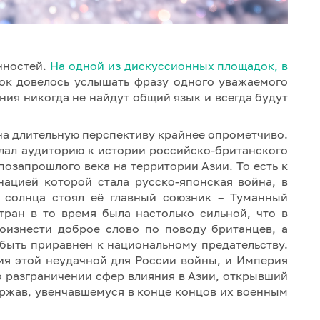
нностей.
На одной из дискуссионных площадок, в
рок довелось услышать фразу одного уважаемого
ния никогда не найдут общий язык и всегда будут
 на длительную перспективу крайнее опрометчиво.
ылал аудиторию к истории российско-британского
позапрошлого века на территории Азии. То есть к
нацией которой стала русско-японская война, в
 солнца стоял её главный союзник – Туманный
тран в то время была настолько сильной, что в
оизнести доброе слово по поводу британцев, а
быть приравнен к национальному предательству.
ия этой неудачной для России войны, и Империя
о разграничении сфер влияния в Азии, открывший
ржав, увенчавшемуся в конце концов их военным