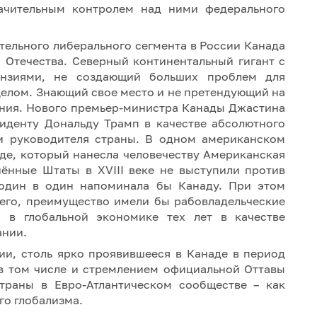
ачительным контролем над ними федерального
ительного либерального сегмента в России Канада
 Отечества. Северный континентальный гигант с
ензиями, не создающий больших проблем для
целом. Знающий свое место и не претендующий на
ния. Нового премьер-министра Канады Джастина
иденту Дональду Трамп в качестве абсолютного
и руководителя страны. В одном американском
еде, который нанесла человечеству Американская
нённые Штаты в XVIII веке не выступили против
один в один напоминала бы Канаду. При этом
всего, преимущество имели бы рабовладельческие
 в глобальной экономике тех лет в качестве
ании.
ии, столь ярко проявившееся в Канаде в период
 в том числе и стремлением официальной Оттавы
траны в Евро-Атлантическом сообществе – как
го глобализма.