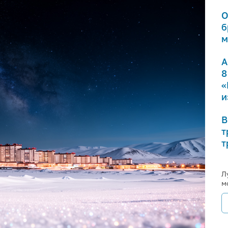
О
б
м
А
8
«
и
В
т
т
Л
м