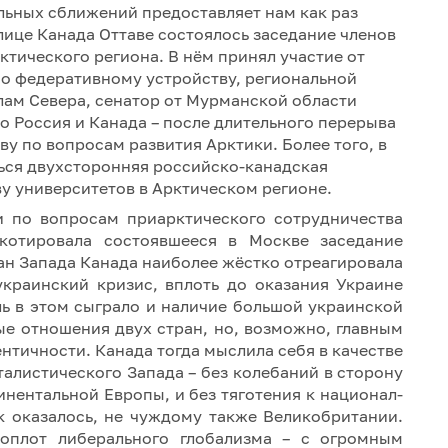
ьных сближений предоставляет нам как раз
олице Канада Оттаве состоялось заседание членов
тического региона. В нём принял участие от
по федеративному устройству, региональной
лам Севера, сенатор от Мурманской области
о Россия и Канада – после длительного перерыва
у по вопросам развития Арктики. Более того, в
ься двухсторонняя российско-канадская
у университетов в Арктическом регионе.
и по вопросам приарктического сотрудничества
котировала состоявшееся в Москве заседание
ран Запада Канада наиболее жёстко отреагировала
краинский кризис, вплоть до оказания Украине
ь в этом сыграло и наличие большой украинской
ые отношения двух стран, но, возможно, главным
нтичности. Канада тогда мыслила себя в качестве
алистического Запада – без колебаний в сторону
инентальной Европы, и без тяготения к национал-
к оказалось, не чуждому также Великобритании.
оплот либерального глобализма – с огромным