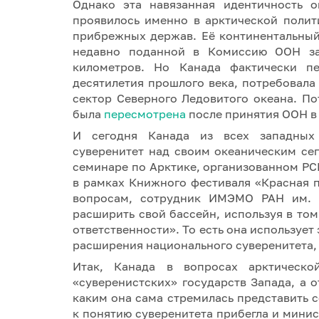
Однако эта навязанная идентичность о
проявилось именно в арктической полит
прибрежных держав. Её континентальный
недавно поданной в Комиссию ООН зая
километров. Но Канада фактически п
десятилетия прошлого века, потребовала
сектор Северного Ледовитого океана. По
была
пересмотрена
после принятия ООН в 
И сегодня Канада из всех западных 
суверенитет над своим океаническим се
семинаре по Арктике, организованном Р
в рамках Книжного фестиваля «Красная 
вопросам, сотрудник ИМЭМО РАН им. Е
расширить свой бассейн, используя в том
ответственности». То есть она использует
расширения национального суверенитета, 
Итак, Канада в вопросах арктическо
«суверенистских» государств Запада, а 
каким она сама стремилась представить 
к понятию суверенитета прибегла и мини