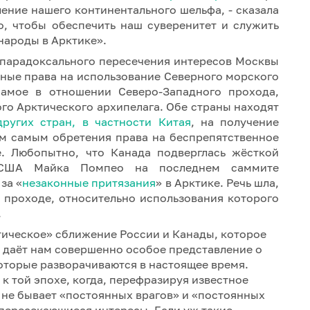
ение нашего континентального шельфа, - сказала
о, чтобы обеспечить наш суверенитет и служить
народы в Арктике».
а парадоксального пересечения интересов Москвы
нные права на использование Северного морского
самое в отношении Северо-Западного прохода,
го Арктического архипелага. Обе страны находят
других стран, в частности Китая
, на получение
ем самым обретения права на беспрепятственное
е. Любопытно, что Канада подверглась жёсткой
я США Майка Помпео на последнем саммите
за «
незаконные притязания
» в Арктике. Речь шла,
 проходе, относительно использования которого
.
ическое» сближение России и Канады, которое
 даёт нам совершенно особое представление о
которые разворачиваются в настоящее время.
к той эпохе, когда, перефразируя известное
 не бывает «постоянных врагов» и «постоянных