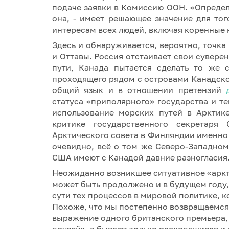
подаче заявки в Комиссию ООН. «Определ
она, - имеет решающее значение для тог
интересам всех людей, включая коренные 
Здесь и обнаруживается, вероятно, точк
и Оттавы. Россия отстаивает свои сувере
пути, Канада пытается сделать то же 
проходящего рядом с островами Канадско
общий язык и в отношении претензий
статуса «приполярного» государства и т
использование морских путей в Арктик
критике государственного секретар
Арктического совета в Финляндии именно 
очевидно, всё о том же Северо-Западном
США имеют с Канадой давние разногласия
Неожиданно возникшее ситуативное «аркт
может быть продолжено и в будущем году,
сути тех процессов в мировой политике, 
Похоже, что мы постепенно возвращаемся 
выражение одного британского премьера,