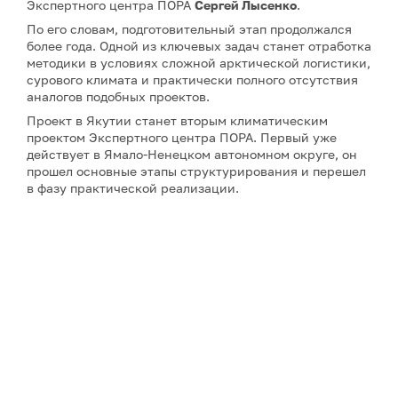
Экспертного центра ПОРА
Сергей Лысенко
.
По его словам, подготовительный этап продолжался
более года. Одной из ключевых задач станет отработка
методики в условиях сложной арктической логистики,
сурового климата и практически полного отсутствия
аналогов подобных проектов.
Проект в Якутии станет вторым климатическим
проектом Экспертного центра ПОРА. Первый уже
действует в Ямало-Ненецком автономном округе, он
прошел основные этапы структурирования и перешел
в фазу практической реализации.
Примечание: АНО «Экспертный центр – Проектный
офис развития Арктики (ПОРА)» является учредителем
сетевого издания «ГоАрктик».