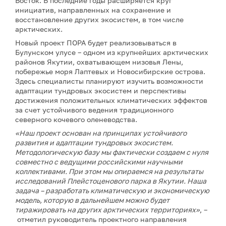
Восток. В последние годы расширяется круг
инициатив, направленных на сохранение и
восстановление других экосистем, в том числе
арктических.
Новый проект ПОРА будет реализовываться в
Булунском улусе – одном из крупнейших арктических
районов Якутии, охватывающем низовья Лены,
побережье моря Лаптевых и Новосибирские острова.
Здесь специалисты планируют изучить возможности
адаптации тундровых экосистем и перспективы
достижения положительных климатических эффектов
за счет устойчивого ведения традиционного
северного кочевого оленеводства.
«Наш проект основан на принципах устойчивого
развития и адаптации тундровых экосистем.
Методологическую базу мы фактически создаем с нуля
совместно с ведущими российскими научными
коллективами. При этом мы опираемся на результаты
исследований Плейстоценового парка в Якутии. Наша
задача – разработать климатическую и экономическую
модель, которую в дальнейшем можно будет
тиражировать на других арктических территориях»
, –
отметил руководитель проектного направления