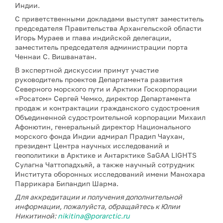
Индии.
С приветственными докладами выступят заместитель
председателя Правительства Архангельской области
Игорь Мураев и глава индийской делегации,
заместитель председателя администрации порта
Ченнаи С. Вишванатан.
В экспертной дискуссии примут участие
руководитель проектов Департамента развития
Северного морского пути и Арктики Госкорпорации
«Росатом» Сергей Чемко, директор Департамента
продаж и контрактации гражданского судостроения
Объединенной судостроительной корпорации Михаил
Афонютин, генеральный директор Национального
морского фонда Индии адмирал Прадип Чаухан,
президент Центра научных исследований и
геополитики в Арктике и Антарктике SaGAA LIGHTS
Сулагна Чаттопадхьяй, а также научный сотрудник
Института оборонных исследований имени Манохара
Паррикара Бипандип Шарма.
Для аккредитации и получения дополнительной
информации, пожалуйста, обращайтесь к Юлии
Никитиной:
nikitina@porarctic.ru