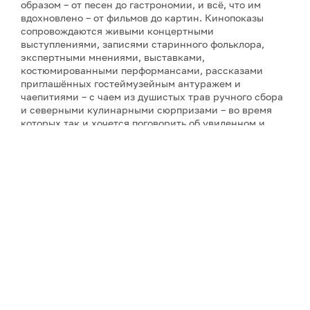
образом – от песен до гастрономии, и всё, что им
вдохновлено – от фильмов до картин. Кинопоказы
сопровождаются живыми концертными
выступлениями, записями старинного фольклора,
экспертными мнениями, выставками,
костюмированными перформансами, рассказами
приглашённых гостеймузейным антуражем и
чаепитиями – с чаем из душистых трав ручного сбора
и северными кулинарными сюрпризами – во время
которых так и хочется поговорить об увиденном и
услышанном. Инициатор фестиваля и его событий и
автор фильмов о Русском Севере – режиссёр-
документалист Ольга Лаптева, снявшая более
двадцати кинолент о культурном наследии и людях
России (все фильмы фестиваля созданы компанией
«PR-Завод "Лаптева и партнеры"», которая состоит из
самого режиссёра, – при поддержке различных
организаций). А завершит фестиваль совершенно
необычное действо – спектакль по произведениям
северного сказочника С. Писахова «Морожены
сказки» в исполнении театра «Логос» с режиссурой
Натальи Яськовой.
Фестиваль Русского Севера