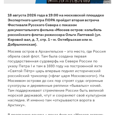
18 августа 2026 года в 19:00 на московской площадке
Экспертного центра ПОРА пройдет вторая встреча
Фестиваля Русского Севера с показом
документального фильма «Мосеев остров: колыбель
российского флота» режиссера Ольги Лаптевой (ул.
Коровий вал, д. 7, стр. 1 – м. Октябрьская или м.
Добрынинская).
Мосеев остров в Архангельске – это место, где Россия
обрела свой флот. Там была создана первая
государственная судоверфь на Севере России по
указу Петра I и там в 1693 году на построенной яхте
«Святой Пётр» царь впервые поднял исторический
российский триколор («флаг царя Московского»). На
Мосеевом острове до сих пор строят суда: огромные
сухогрузы и деревянные реплики «бывалых» кочей.
Там поддерживают стремление России быть великой
морской державой, чтут и сохраняют своё культурное
наследие. И именно там «открываются ворота в
Арктику».
В программе вечера – показ фильма «Мосеев остров: