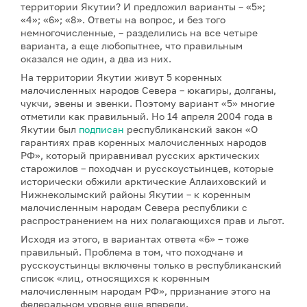
территории Якутии? И предложил варианты – «5»;
«4»; «6»; «8». Ответы на вопрос, и без того
немногочисленные, – разделились на все четыре
варианта, а еще любопытнее, что правильным
оказался не один, а два из них.
На территории Якутии живут 5 коренных
малочисленных народов Севера – юкагиры, долганы,
чукчи, эвены и эвенки. Поэтому вариант «5» многие
отметили как правильный. Но 14 апреля 2004 года в
Якутии был
подписан
республиканский закон «О
гарантиях прав коренных малочисленных народов
РФ», который приравнивал русских арктических
старожилов – походчан и русскоустьинцев, которые
исторически обжили арктические Аллаиховский и
Нижнеколымский районы Якутии – к коренным
малочисленным народам Севера республики с
распространением на них полагающихся прав и льгот.
Исходя из этого, в вариантах ответа «6» – тоже
правильный. Проблема в том, что походчане и
русскоустьинцы включены только в республиканский
список «лиц, относящихся к коренным
малочисленным народам РФ», прризнание этого на
федеральном уровне еще впереди.