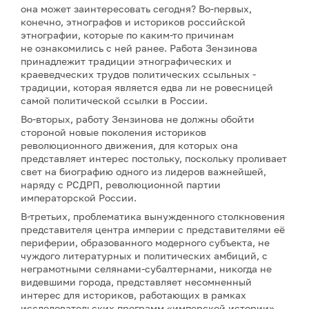
она может заинтересовать сегодня? Во-первых,
конечно, этнографов и историков российской
этнографии, которые по каким-то причинам
не ознакомились с ней ранее. Работа Зензинова
принадлежит традиции этнографических и
краеведческих трудов политических ссыльных -
традиции, которая является едва ли не ровесницей
самой политической ссылки в России.
Во-вторых, работу Зензинова не должны обойти
стороной новые поколения историков
революционного движения, для которых она
представляет интерес постольку, поскольку проливает
свет на биографию одного из лидеров важнейшей,
наряду с РСДРП, революционной партии
императорской России.
В-третьих, проблематика вынужденного столкновения
представителя центра империи с представителями её
периферии, образованного модерного субъекта, не
чуждого литературных и политических амбиций, с
неграмотными селянами-субалтернами, никогда не
видевшими города, представляет несомненный
интерес для историков, работающих в рамках
исследовательских программ «имперской истории»,