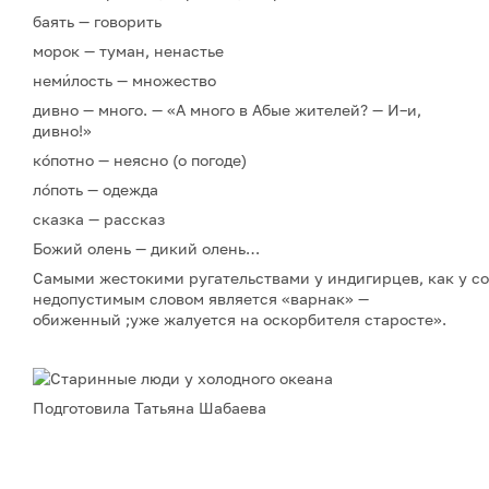
баять — говорить
морок — туман, ненастье
неми́лость — множество
дивно — много. — «А много в Абые жителей? — И–и,
дивно!»
кóпотно — неясно (о погоде)
лóпоть — одежда
сказка — рассказ
Божий олень — дикий олень…
Самыми жестокими ругательствами у индигирцев, как у соб
недопустимым словом является «варнак» —
обиженный ;уже жалуется на оскорбителя старосте».
Подготовила Татьяна Шабаева