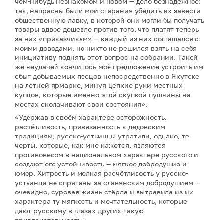
чём-нибудь незнакомом и новом — дело безнадёжное:
так, напрасны были мои старания убедить их завести
общественную лавку, в которой они могли бы получать
товары вдвое дешевле против того, что платят теперь
за них «приказчикам» — каждый из них соглашался с
моими доводами, но никто не решился взять на себя
инициативу поднять этот вопрос на собрании. Такой
же неудачей кончилось моё предложение устроить им
сбыт добываемых песцов непосредственно в Якутске
на летней ярмарке, минуя цепкие руки местных
купцов, которые именно этой скупкой пушнины на
местах сколачивают свои состояния».
«Удержав в своём характере осторожность,
расчётливость, привязанность к дедовским
традициям, русско-устьинцы утратили, однако, те
черты, которые, как мне кажется, являются
противовесом в национальном характере русского и
создают его устойчивость — мягкое добродушие и
юмор. Хитрость и мелкая расчётливость у русско-
устьинца не спрятаны за славянским добродушием —
очевидно, суровая жизнь стёрла и вытравила из их
характера ту мягкость и мечтательность, которые
дают русскому в глазах других такую
привлекательность»