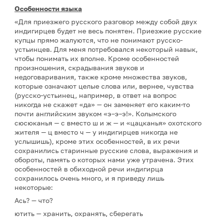
Особенности языка
«Для приезжего русского разговор между собой двух
индигирцев будет не весь понятен. Приезжие русские
купцы прямо жалуются, что не понимают русско-
устьинцев. Для меня потребовался некоторый навык,
чтобы понимать их вполне. Кроме особенностей
произношения, скрадывания звуков и
недоговаривания, также кроме множества звуков,
которые означают целые слова или, вернее, чувства
(русско-устьинец, например, в ответ на вопрос
никогда не скажет «да» — он заменяет его каким-то
почти английским звуком «э–э–э!». Колымского
сюсюканья — с вместо ш и ж — и «цацканья» охотского
жителя — ц вместо ч — у индигирцев никогда не
услышишь), кроме этих особенностей, в их речи
сохранились старинные русские слова, выражения и
обороты, память о которых нами уже утрачена. Этих
особенностей в обиходной речи индигирца
сохранилось очень много, и я приведу лишь
некоторые:
Ась? — что?
ютить — хранить, охранять, сберегать