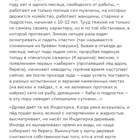
году нет и одного месяца, свободного от работы, —
работают не только полные сил мужчины, на которых
держится хозяйство, работают женщины, старики и
подростки, начиная с 10–12 лет. Труд тяжкий не только
по самому своему характеру, но и по той обстановке, в
которой протекает. Зимою четыре раза ездят
осматривать и ладить «пасти» (так называются
сложенные из брёвен ловушки), бывая в отъезде до
месяца; мечут подо льдом сети, прорубая ледяную
толщу в «печатную сажень» (4 аршина): весною, с
появлением первых «заберег» (протаявший лёд вдоль
берега), начинают неводить; горячее время наступает
сейчас же после прохода льда — надо успеть поставить
в разных испытанных и заранее намеченных местах
(на ви́сках и лайдах, т. е. на заливных протоках и
озёрах) сети на рыбу, домашние — бабы и подростки —
в эту пору неводят сплошными сутками…»
«Дрова даёт та же Индигирка. Когда река вскрылась, и
лёд пошёл вниз, всякий с нетерпением и жадностью
высматривает, не несёт ли Индигирка деревьев.
Иногда их вылавливают прямо из воды, но чаще
собирают по берегу. Выкинутые у юрты деревья
считаются собственностью того, кто в этой юрте