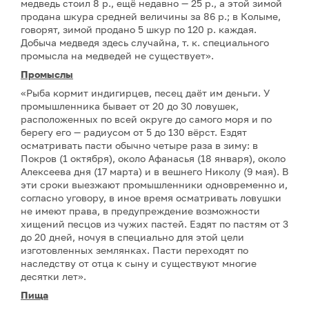
медведь стоил 8 р., ещё недавно — 25 р., а этой зимой
продана шкура средней величины за 86 р.; в Колыме,
говорят, зимой продано 5 шкур по 120 р. каждая.
Добыча медведя здесь случайна, т. к. специального
промысла на медведей не существует».
Промыслы
«Рыба кормит индигирцев, песец даёт им деньги. У
промышленника бывает от 20 до 30 ловушек,
расположенных по всей округе до самого моря и по
берегу его — радиусом от 5 до 130 вёрст. Ездят
осматривать пасти обычно четыре раза в зиму: в
Покров (1 октября), около Афанасья (18 января), около
Алексеева дня (17 марта) и в вешнего Николу (9 мая). В
эти сроки выезжают промышленники одновременно и,
согласно уговору, в иное время осматривать ловушки
не имеют права, в предупреждение возможности
хищений песцов из чужих пастей. Ездят по пастям от 3
до 20 дней, ночуя в специально для этой цели
изготовленных землянках. Пасти переходят по
наследству от отца к сыну и существуют многие
десятки лет».
Пища