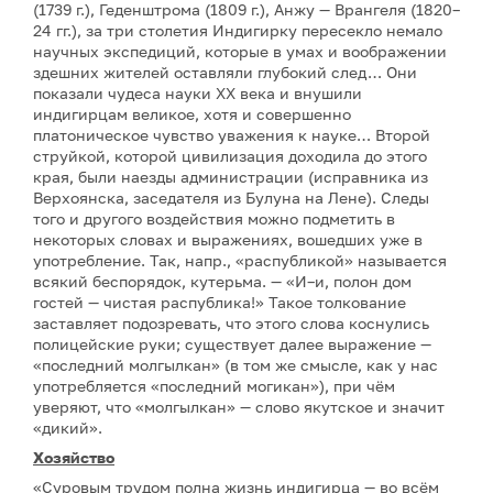
(1739 г.), Геденштрома (1809 г.), Анжу — Врангеля (1820–
24 гг.), за три столетия Индигирку пересекло немало
научных экспедиций, которые в умах и воображении
здешних жителей оставляли глубокий след… Они
показали чудеса науки XX века и внушили
индигирцам великое, хотя и совершенно
платоническое чувство уважения к науке… Второй
струйкой, которой цивилизация доходила до этого
края, были наезды администрации (исправника из
Верхоянска, заседателя из Булуна на Лене). Следы
того и другого воздействия можно подметить в
некоторых словах и выражениях, вошедших уже в
употребление. Так, напр., «распубликой» называется
всякий беспорядок, кутерьма. — «И–и, полон дом
гостей — чистая распублика!» Такое толкование
заставляет подозревать, что этого слова коснулись
полицейские руки; существует далее выражение —
«последний молгылкан» (в том же смысле, как у нас
употребляется «последний могикан»), при чём
уверяют, что «молгылкан» — слово якутское и значит
«дикий».
Хозяйство
«Суровым трудом полна жизнь индигирца — во всём