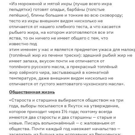
«Из мороженой и мятой икры (лучше всего икра
пельдятки) готовят оладьи, барбáны (толстые
лепёшки), блины большие и тонкие во всю сковороду;
тесто из икры внешним видом нисколько не
отличается от нашего хлебного теста, а что касается
рыбьего жира, на котором изготовляются все эти
яства, то он ничего не имеет общего с тем, что
известно под
этим именем у нас и является предметом ужаса для мало
(топлёный жир из печени трески): здешний рыбий жир не
имеет запаха, вкусом почти не отличается от
топлёного русского масла, а прекрасный топлёный
жир озёрного чира, застывающий в комнатной
температуре, даже внешним видом нисколько не
отличается от густого желтоватого чухонского масла».
Общественная жизнь
«Староста и старшина выбираются обществом на три
года, выборы посылаются в Якутск на утверждение,
которое приходит через 1½ года; поэтому всегда
имеются два старосты и два старшины — старые и
новые. Писарь вольнонаёмный — с жалованьем от
общества. Почти каждый год наезжает начальство —
заседатель из Булуна или исправник из Верхоянска;