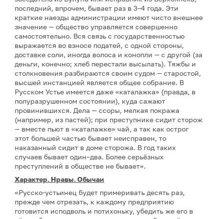
последний, впрочем, бывает раз в 3–4 года. Эти
краткие наезды администрации имеют чисто внешнее
значение — общество управляется совершенно
самостоятельно. Вся связь с государственностью
выражается во взносе податей, с одной стороны,
доставке соли, иногда волоса и конопли — с другой (за
деньги, конечно; хлеб перестали высылать). Тяжбы и
столкновения разбираются своим судом — старостой,
высшей инстанцией является общее собрание. В
Русском Устье имеется даже «каталажка» (правда, в
полуразрушенном состоянии), куда сажают
провинившихся. Дела — ссоры, мелкая покража
(например, из пастей); при преступнике сидит сторож
— вместе пьют в «каталажке» чай, а так как острог
этот большей частью бывает неисправен, то
наказанный сидит в доме сторожа. В год таких
случаев бывает один–два. Более серьёзных
преступлений в обществе не бывает».
Характер. Нравы. Обычаи
«Русско-устьинец будет примеривать десять раз,
прежде чем отрезать, к каждому предприятию
готовится исподволь и потихоньку, убедить же его в