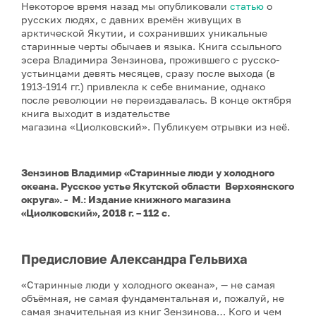
Некоторое время назад мы опубликовали
статью
о
русских людях, с давних времён живущих в
арктической Якутии, и сохранивших уникальные
старинные черты обычаев и языка. Книга ссыльного
эсера Владимира Зензинова, прожившего с русско-
устьинцами девять месяцев, сразу после выхода (в
1913-1914 гг.) привлекла к себе внимание, однако
после революции не переиздавалась. В конце октября
книга выходит в издательстве
магазина «Циолковский». Публикуем отрывки из неё.
Зензинов Владимир
«Старинные люди у холодного
океана. Русское устье Якутской области Верхоянского
округа»
. - М.: Издание книжного магазина
«Циолковский», 2018 г. – 112 с.
Предисловие Александра Гельвиха
«Старинные люди у холодного океана», — не самая
объёмная, не самая фундаментальная и, пожалуй, не
самая значительная из книг Зензинова… Кого и чем