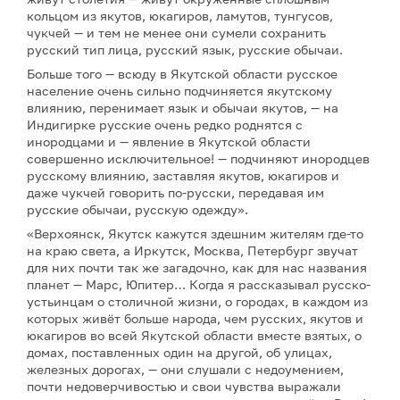
кольцом из якутов, юкагиров, ламутов, тунгусов,
чукчей — и тем не менее они сумели сохранить
русский тип лица, русский язык, русские обычаи.
Больше того — всюду в Якутской области русское
население очень сильно подчиняется якутскому
влиянию, перенимает язык и обычаи якутов, — на
Индигирке русские очень редко роднятся с
инородцами и — явление в Якутской области
совершенно исключительное! — подчиняют инородцев
русскому влиянию, заставляя якутов, юкагиров и
даже чукчей говорить по-русски, передавая им
русские обычаи, русскую одежду».
«Верхоянск, Якутск кажутся здешним жителям где-то
на краю света, а Иркутск, Москва, Петербург звучат
для них почти так же загадочно, как для нас названия
планет — Марс, Юпитер… Когда я рассказывал русско-
устьинцам о столичной жизни, о городах, в каждом из
которых живёт больше народа, чем русских, якутов и
юкагиров во всей Якутской области вместе взятых, о
домах, поставленных один на другой, об улицах,
железных дорогах, — они слушали с недоумением,
почти недоверчивостью и свои чувства выражали