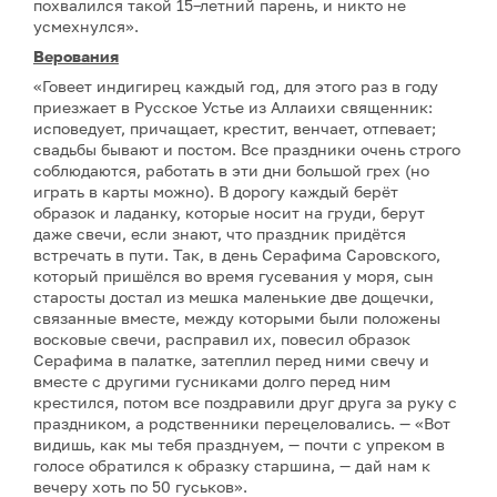
похвалился такой 15–летний парень, и никто не
усмехнулся».
Верования
«Говеет индигирец каждый год, для этого раз в году
приезжает в Русское Устье из Аллаихи священник:
исповедует, причащает, крестит, венчает, отпевает;
свадьбы бывают и постом. Все праздники очень строго
соблюдаются, работать в эти дни большой грех (но
играть в карты можно). В дорогу каждый берёт
образок и ладанку, которые носит на груди, берут
даже свечи, если знают, что праздник придётся
встречать в пути. Так, в день Серафима Саровского,
который пришёлся во время гусевания у моря, сын
старосты достал из мешка маленькие две дощечки,
связанные вместе, между которыми были положены
восковые свечи, расправил их, повесил образок
Серафима в палатке, затеплил перед ними свечу и
вместе с другими гусниками долго перед ним
крестился, потом все поздравили друг друга за руку с
праздником, а родственники перецеловались. — «Вот
видишь, как мы тебя празднуем, — почти с упреком в
голосе обратился к образку старшина, — дай нам к
вечеру хоть по 50 гуськов».