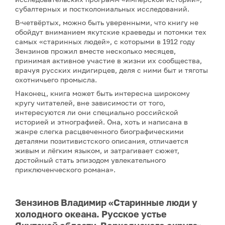
субалтерных и постколониальных исследований.
В-четвёртых, можно быть уверенными, что книгу не
обойдут вниманием якутские краеведы и потомки тех
самых «старинных людей», с которыми в 1912 году
Зензинов прожил вместе несколько месяцев,
принимая активное участие в жизни их сообщества,
врачуя русских индигирцев, деля с ними быт и тяготы
охотничьего промысла.
Наконец, книга может быть интересна широкому
кругу читателей, вне зависимости от того,
интересуются ли они специально российской
историей и этнографией. Она, хоть и написана в
жанре слегка расцвеченного биографическими
деталями позитивистского описания, отличается
живым и лёгким языком, и затрагивает сюжет,
достойный стать эпизодом увлекательного
приключенческого романа».
Зензинов Владимир «Старинные люди у
холодного океана. Русское устье