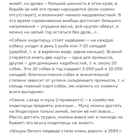
живёт, но дрова — большая ценность в этом крае, в
борьбе за неё это право нарушается (если хозяин
отсутствует), и возникает немало неудовольствий. В
это время соревнование вообще достигает большого
напряжения — упущена весна, всё кругом оберут, и
можно на целый год остаться без дров…».
«Собаки индигирцу стоят недёшево — на каждую
собаку уходит в день 1 рыба или 7–10 сельдей
(щербой, т. е. в варёном виде, вдвое меньше). Всякий
старается иметь две нарты — одна для промысла,
другая — для домашних надобностей, т. е. около 20
собак. Эти 20 собак в год съедают 2.000 рыб и 10.000
сельдей; благосостояние собак в значительной
степени зависит от успеха сельдяжьего промысла, т. к.
сельдь главный корм собак, ею кормить их хозяину
всего выгоднее».
«Свечи, сахар и мука («провиант») — в хозяйстве
индигирца предметы роскоши… Муку можно достать
на Индигирке только зимой, летом её нет вовсе…
Масло достать трудно, молока вовсе нет и никогда не
бывает; его вкуса индигирцы не знают».
«Шкуры белого медведя стали очень дороги: в 1889 г.