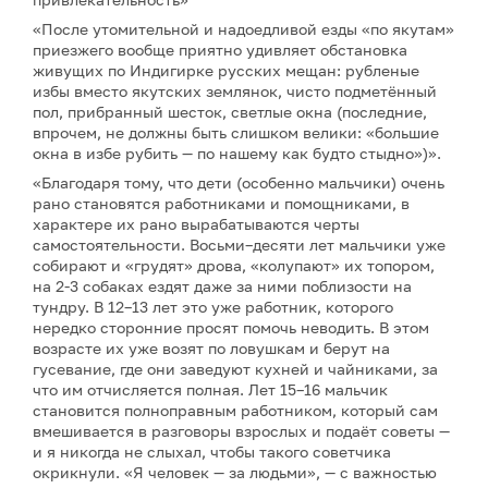
«После утомительной и надоедливой езды «по якутам»
приезжего вообще приятно удивляет обстановка
живущих по Индигирке русских мещан: рубленые
избы вместо якутских землянок, чисто подметённый
пол, прибранный шесток, светлые окна (последние,
впрочем, не должны быть слишком велики: «большие
окна в избе рубить — по нашему как будто стыдно»)».
«Благодаря тому, что дети (особенно мальчики) очень
рано становятся работниками и помощниками, в
характере их рано вырабатываются черты
самостоятельности. Восьми–десяти лет мальчики уже
собирают и «грудят» дрова, «колупают» их топором,
на 2-3 собаках ездят даже за ними поблизости на
тундру. В 12–13 лет это уже работник, которого
нередко сторонние просят помочь неводить. В этом
возрасте их уже возят по ловушкам и берут на
гусевание, где они заведуют кухней и чайниками, за
что им отчисляется полная. Лет 15–16 мальчик
становится полноправным работником, который сам
вмешивается в разговоры взрослых и подаёт советы —
и я никогда не слыхал, чтобы такого советчика
окрикнули. «Я человек — за людьми», — с важностью