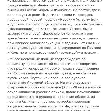
«Спасаясь от тягостей ратной службы, жители разных
городов ещё при Иване Грозном на ботах и кочах
вышли из России морем и двинулись на восток, где и
осели в устье реки Индигирки среди инородцев,
назвав свой первый посёлок «Русским Устьем» (или
«Русским Жилом»). Здесь были выходцы из Астрахани
(Шелоховские), из Вятки, Великого Устюга, были
зыряне (Чихачевы). Целое столетие прожили они
здесь безвестные и никем не тревожимые, и только
при Алексее Михайловиче (40–е годы XVII ст.) на них
наткнулись русские казаки, двинувшиеся из Якутска
к Колыме в поисках за новой «землицей» и ясаком».
«Много косвенных данных подтверждают, по-
видимому, предание в той его части, где говорится,
что предки теперешних верхоянских мещан пришли
из России северным морским путём, а не обычным
путём через Якутск, как вообще всё русское
население Якутской области. На это указывают
старинные особенности языка (ХVІ–XVII вв.) и многие
сохранившиеся русские обычаи, давно исчезнувшие
среди остального русского населения области, их
песни и былины, а главное, их необыкновенная
национальная устойчивость. На Индигирке русские
живут столетия — живут окружённые сплошным