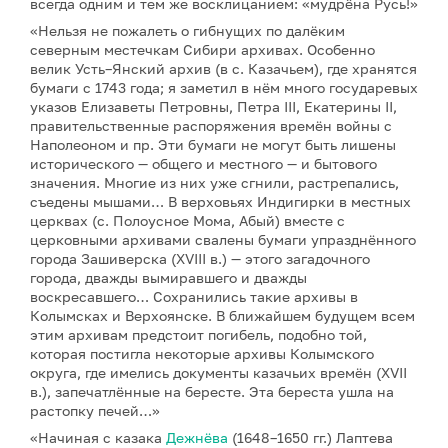
всегда одним и тем же восклицанием: «мудрёна Русь!»
«Нельзя не пожалеть о гибнущих по далёким
северным местечкам Сибири архивах. Особенно
велик Усть–Янский архив (в с. Казачьем), где хранятся
бумаги с 1743 года; я заметил в нём много государевых
указов Елизаветы Петровны, Петра III, Екатерины II,
правительственные распоряжения времён войны с
Наполеоном и пр. Эти бумаги не могут быть лишены
исторического — общего и местного — и бытового
значения. Многие из них уже сгнили, растрепались,
съедены мышами… В верховьях Индигирки в местных
церквах (с. Полоусное Мома, Абый) вместе с
церковными архивами свалены бумаги упразднённого
города Зашиверска (XVIII в.) — этого загадочного
города, дважды вымиравшего и дважды
воскресавшего… Сохранились такие архивы в
Колымсках и Верхоянске. В ближайшем будущем всем
этим архивам предстоит погибель, подобно той,
которая постигла некоторые архивы Колымского
округа, где имелись документы казачьих времён (XVII
в.), запечатлённые на бересте. Эта береста ушла на
растопку печей…»
«Начиная с казака
Дежнё
ва
(1648–1650 гг.) Лаптева