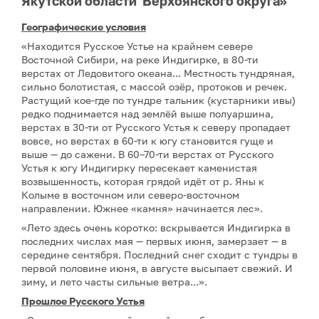
Якутской области Верхоянского округа»
Географические условия
«Находится Русское Устье на крайнем севере
Восточной Сибири, на реке Индигирке, в 80-ти
верстах от Ледовитого океана... Местность тундряная,
сильно болотистая, с массой озёр, протоков и речек.
Растущий кое-где по тундре тальник (кустарники ивы)
редко поднимается над землёй выше полуаршина,
верстах в 30-ти от Русского Устья к северу пропадает
вовсе, но верстах в 60-ти к югу становится гуще и
выше — до сажени. В 60–70-ти верстах от Русского
Устья к югу Индигирку пересекает каменистая
возвышенность, которая грядой идёт от р. Яны к
Колыме в восточном или северо-восточном
направлении. Южнее «камня» начинается лес».
«Лето здесь очень коротко: вскрывается Индигирка в
последних числах мая — первых июня, замерзает — в
середине сентября. Последний снег сходит с тундры в
первой половине июня, в августе высыпает свежий. И
зиму, и лето часты сильные ветра...».
Прошлое Русского Устья