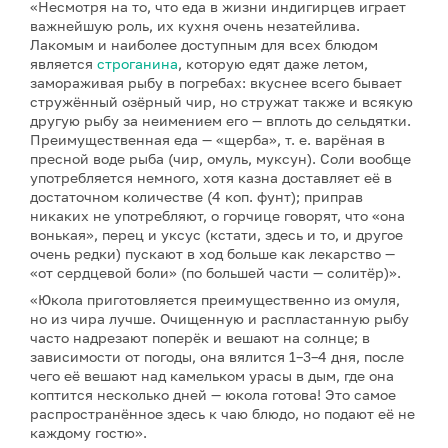
«Несмотря на то, что еда в жизни индигирцев играет
важнейшую роль, их кухня очень незатейлива.
Лакомым и наиболее доступным для всех блюдом
является
строганина
, которую едят даже летом,
замораживая рыбу в погребах: вкуснее всего бывает
стружённый озёрный чир, но стружат также и всякую
другую рыбу за неимением его — вплоть до сельдятки.
Преимущественная еда — «щерба», т. е. варёная в
пресной воде рыба (чир, омуль, муксун). Соли вообще
употребляется немного, хотя казна доставляет её в
достаточном количестве (4 коп. фунт); приправ
никаких не употребляют, о горчице говорят, что «она
вонькая», перец и уксус (кстати, здесь и то, и другое
очень редки) пускают в ход больше как лекарство —
«от сердцевой боли» (по большей части — солитёр)».
«Юкола приготовляется преимущественно из омуля,
но из чира лучше. Очищенную и распластанную рыбу
часто надрезают поперёк и вешают на солнце; в
зависимости от погоды, она вялится 1–3–4 дня, после
чего её вешают над камельком урасы в дым, где она
коптится несколько дней — юкола готова! Это самое
распространённое здесь к чаю блюдо, но подают её не
каждому гостю».