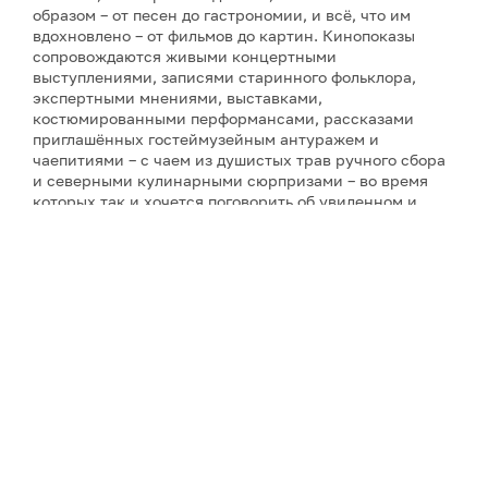
образом – от песен до гастрономии, и всё, что им
вдохновлено – от фильмов до картин. Кинопоказы
сопровождаются живыми концертными
выступлениями, записями старинного фольклора,
экспертными мнениями, выставками,
костюмированными перформансами, рассказами
приглашённых гостеймузейным антуражем и
чаепитиями – с чаем из душистых трав ручного сбора
и северными кулинарными сюрпризами – во время
которых так и хочется поговорить об увиденном и
услышанном. Инициатор фестиваля и его событий и
автор фильмов о Русском Севере – режиссёр-
документалист Ольга Лаптева, снявшая более
двадцати кинолент о культурном наследии и людях
России (все фильмы фестиваля созданы компанией
«PR-Завод "Лаптева и партнеры"», которая состоит из
самого режиссёра, – при поддержке различных
организаций). А завершит фестиваль совершенно
необычное действо – спектакль по произведениям
северного сказочника С. Писахова «Морожены
сказки» в исполнении театра «Логос» с режиссурой
Натальи Яськовой.