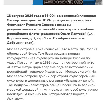
18 августа 2026 года в 19:00 на московской площадке
Экспертного центра ПОРА пройдет вторая встреча
Фестиваля Русского Севера с показом
документального фильма «Мосеев остров: колыбель
российского флота» режиссера Ольги Лаптевой (ул.
Коровий вал, д. 7, стр. 1 – м. Октябрьская или м.
Добрынинская).
Мосеев остров в Архангельске – это место, где Россия
обрела свой флот. Там была создана первая
государственная судоверфь на Севере России по
указу Петра I и там в 1693 году на построенной яхте
«Святой Пётр» царь впервые поднял исторический
российский триколор («флаг царя Московского»). На
Мосеевом острове до сих пор строят суда: огромные
сухогрузы и деревянные реплики «бывалых» кочей.
Там поддерживают стремление России быть великой
морской державой, чтут и сохраняют своё культурное
наследие. И именно там «открываются ворота в
Арктику».