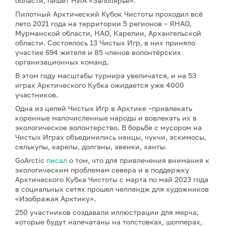
области, пишет НИА «Заполярье».
Пилотный Арктический Кубок Чистоты проходил всё
лето 2021 года на территории 5 регионов – ЯНАО,
Мурманской области, НАО, Карелии, Архангельской
области. Состоялось 13 Чистых Игр, в них приняло
участие 694 жителя и 85 членов волонтёрских
организационных команд.
В этом году масштабы турнира увеличатся, и на 53
играх Арктического Кубка ожидается уже 4000
участников.
Одна из целей Чистых Игр в Арктике –привлекать
коренные малочисленные народы и вовлекать их в
экологическое волонтерство. В борьбе с мусором на
Чистых Играх объединились ненцы, чукчи, эскимосы,
селькупы, карелы, долганы, эвенки, ханты.
GoArctic
писал
о том, что для привлечения внимания к
экологическим проблемам севера и в поддержку
Арктического Кубка Чистоты с марта по май 2023 года
в социальных сетях прошел челлендж для художников
«Изображая Арктику».
250 участников создавали иллюстрации для мерча,
которые будут напечатаны на толстовках, шопперах,