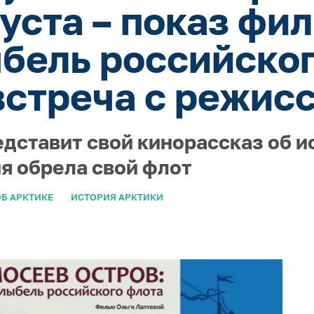
густа – показ фи
ыбель российског
встреча с режис
едставит свой кинорассказ об и
ия обрела свой флот
Б АРКТИКЕ
ИСТОРИЯ АРКТИКИ