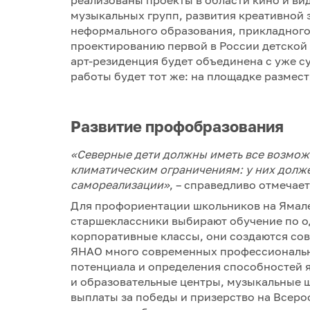
реализованы проекты в области кино и ви
музыкальных групп, развития креативной 
неформального образования, прикладного 
проектированию первой в России детской 
арт-резиденция будет объединена с уже с
работы будет тот же: на площадке размест
Развитие профобразования
«Северные дети должны иметь все возможн
климатическим ограничениям: у них долж
самореализации»
, – справедливо отмечает
Для профориентации школьников на Ямале
старшеклассники выбирают обучение по од
корпоративные классы, они создаются сов
ЯНАО много современных профессиональн
потенциала и определения способностей 
и образовательные центры, музыкальные 
выплаты за победы и призерство на Всер