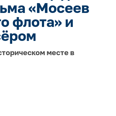
льма «Мосеев
о флота» и
сёром
сторическом месте в