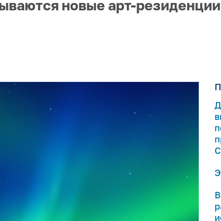
рываются новые арт-резиденции,
П
Д
в
п
п
С
Э
В
р
и