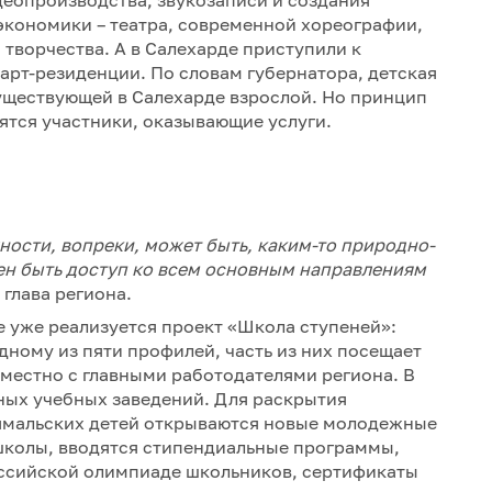
деопроизводства, звукозаписи и создания
экономики – театра, современной хореографии,
творчества. А в Салехарде приступили к
арт-резиденции. По словам губернатора, детская
уществующей в Салехарде взрослой. Но принцип
ятся участники, оказывающие услуги.
ости, вопреки, может быть, каким-то природно-
ен быть доступ ко всем основным направлениям
 глава региона.
 уже реализуется проект «Школа ступеней»:
ному из пяти профилей, часть из них посещает
местно с главными работодателями региона. В
ых учебных заведений. Для раскрытия
ямальских детей открываются новые молодежные
школы, вводятся стипендиальные программы,
оссийской олимпиаде школьников, сертификаты