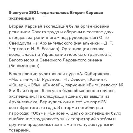
9 августа 1921 года началась Вторая Карская
экспедиция
Вторая Карская экспедиция была организована
решением Совета труда и обороны в составе двух
отрядов: заграничного – под руководством Отто
Свердрупа – и Архангельского (начальники – Д. Т.
Чертков и И. Б. Богачев). Организация похода
возлагалась на Управление морского транспорта
Белого моря и Северного Ледовитого океана
(Беломортран).
В экспедиции участвовали суда «А. Сибиряков»,
«Малыгин», «В. Русанов», «Г. Седов», «Канин»,
«Юшар», «Обь», «Енисей», парусник «Выг», ледокол №
8 и 6 лихтеров. 9 августа было объявлено о начале
экспедиции. На следующий день суда вышли из
Архангельска. Вернулись они в тот же порт 26
сентября того же года. В шторме погибли два
парохода: «Обь» и «Енисей». Целью экспедиции было
снабжение труднодоступных территорий хлебом и
другими продовольственными и мануфактурными
товарами.