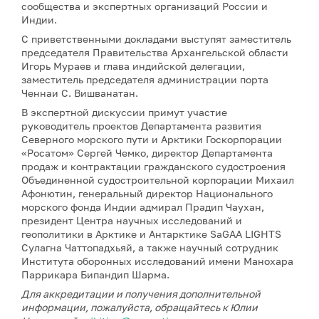
сообщества и экспертных организаций России и
Индии.
С приветственными докладами выступят заместитель
председателя Правительства Архангельской области
Игорь Мураев и глава индийской делегации,
заместитель председателя администрации порта
Ченнаи С. Вишванатан.
В экспертной дискуссии примут участие
руководитель проектов Департамента развития
Северного морского пути и Арктики Госкорпорации
«Росатом» Сергей Чемко, директор Департамента
продаж и контрактации гражданского судостроения
Объединенной судостроительной корпорации Михаил
Афонютин, генеральный директор Национального
морского фонда Индии адмирал Прадип Чаухан,
президент Центра научных исследований и
геополитики в Арктике и Антарктике SaGAA LIGHTS
Сулагна Чаттопадхьяй, а также научный сотрудник
Института оборонных исследований имени Манохара
Паррикара Бипандип Шарма.
Для аккредитации и получения дополнительной
информации, пожалуйста, обращайтесь к Юлии