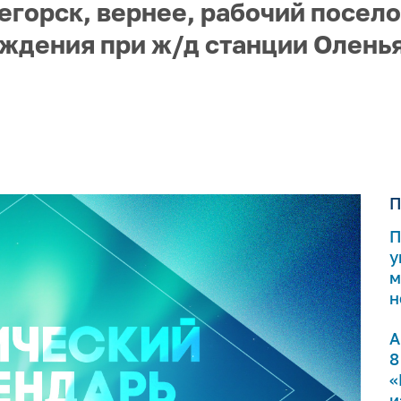
егорск, вернее, рабочий посел
ждения при ж/д станции Оленья
П
П
у
м
н
А
8
«
и