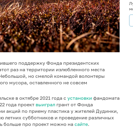
Л
м
учившего поддержку Фонда президентских
этот раз на территории излюбленного места
Небольшой, но смелой командой волонтеры
ого мусора, оставленного не совсем
льске в октябре 2021 года с
установки
фандомата
22 года проект
выиграл
грант от Фонда
ии акций по приему пластика у жителей Дудинки,
ию летних субботников и проведение различных
ть больше про проект можно на
сайте
.