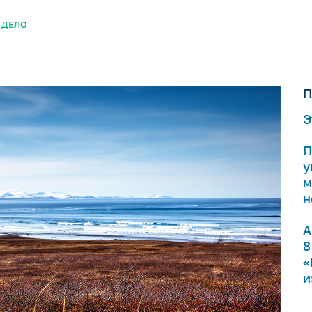
 ДЕЛО
П
Э
П
у
м
н
А
8
«
и