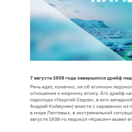
7 августа 1938 года завершился дрейф ле
Речь идет, конечно, не об атомном ледоко
отношения к мирному атому. Его дрейф на
парохода «Георгий Седов», в юго-западной
Андрей Койвунен) вместе с караваном из 
в море Лаптевых, в экстремальной ситуации
августе 1938-го ледокол «Красин» вывел е