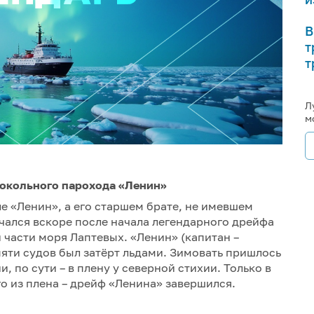
В
т
т
Л
м
докольного парохода «Ленин»
ле «Ленин», а его старшем брате, не имевшем
чался вскоре после начала легендарного дрейфа
 части моря Лаптевых. «Ленин» (капитан –
пяти судов был затёрт льдами. Зимовать пришлось
, по сути – в плену у северной стихии. Только в
го из плена – дрейф «Ленина» завершился.