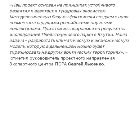
«Наш проект основан на принципах устойчивого
развития и адаптации тундровых экосистем.
Методологическую базу мы фактически создаем с нуля
совместно с ведущими российскими научными
коллективами. При этом мы опираемся на результаты
исследований Плейстоценового парка в Якутии. Наша
задача – разработать климатическую и экономическую
модель, которую в дальнейшем можно будет
тиражировать на других арктических территориях»
, –
отметил руководитель проектного направления
Экспертного центра ПОРА
Сергей Лысенко
.
По его словам, подготовительный этап продолжался
более года. Одной из ключевых задач станет отработка
методики в условиях сложной арктической логистики,
сурового климата и практически полного отсутствия
аналогов подобных проектов.
Проект в Якутии станет вторым климатическим
проектом Экспертного центра ПОРА. Первый уже
действует в Ямало-Ненецком автономном округе, он
прошел основные этапы структурирования и перешел
в фазу практической реализации.