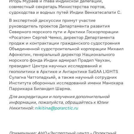
Игорь Мураев и глава индийской делегации,
совместный секретарь Министерства портов,
судоходства и водных путей Индии Венкатесапати С.
В экспертной дискуссии примут участие
руководитель проектов Департамента развития
Северного морского пути и Арктики Госкорпорации
«Росатом» Сергей Чемко, директор Департамента
продаж и контрактации гражданского судостроения
Объединенной судостроительной корпорации Михаил
Афонютин, генеральный директор Национального
морского фонда Индии адмирал Прадип Чаухан,
президент Центра научных исследований и
геополитики в Арктике и Антарктике SaGAA LIGHTS
Сулагна Чаттопадхьяй, а также научный сотрудник
Института оборонных исследований имени Манохара
Паррикара Бипандип Шарма.
Для аккредитации и получения дополнительной
информации, пожалуйста, обращайтесь к Юлии
Никитиной:
nikitina@porarctic.ru
Примечание: АНО «Экспертный центр – Проектный