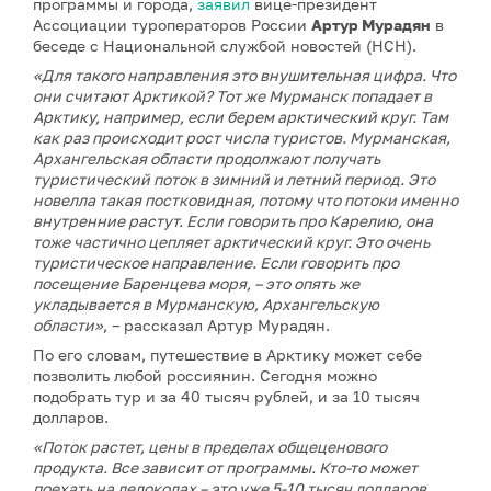
программы и города,
заявил
вице-президент
Ассоциации туроператоров России
Артур Мурадян
в
беседе с Национальной службой новостей (НСН).
«Для такого направления это внушительная цифра. Что
они считают Арктикой? Тот же Мурманск попадает в
Арктику, например, если берем арктический круг. Там
как раз происходит рост числа туристов. Мурманская,
Архангельская области продолжают получать
туристический поток в зимний и летний период. Это
новелла такая постковидная, потому что потоки именно
внутренние растут. Если говорить про Карелию, она
тоже частично цепляет арктический круг. Это очень
туристическое направление. Если говорить про
посещение Баренцева моря, – это опять же
укладывается в Мурманскую, Архангельскую
области»
, – рассказал Артур Мурадян.
По его словам, путешествие в Арктику может себе
позволить любой россиянин. Сегодня можно
подобрать тур и за 40 тысяч рублей, и за 10 тысяч
долларов.
«Поток растет, цены в пределах общеценового
продукта. Все зависит от программы. Кто-то может
поехать на ледоколах – это уже 5-10 тысяч долларов.