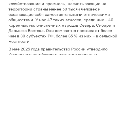
хозяйствование и промыслы, насчитывающие на
территории страны менее 50 тысяч человек и
осознающие себя самостоятельными этническими
общностями. У нас 47 таких этносов, среди них – 40
коренных малочисленных народов Севера, Сибири и
Дальнего Востока. Они компактно проживают более
чем в 30 субъектах РФ, более 65 % из них – в сельской
местности.
В мае 2025 года правительство России утвердило
Концепцию устойчивого развития коренных
малочисленных народов Севера, Сибири и Дальнего
Востока РФ до 2036 года. Она вступит в силу с начала
следующего года, придя на смену предыдущему
документу, принятому в 2009 году.
На GoArctic! есть
любопытный и эксклюзивный
материал
о том, какое отражение тема коренных
народов Арктики нашла в отечественной филателии.