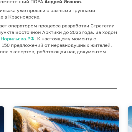
 компетенций ПОРА
Андрей Иванов
.
ильска уже прошли с разными группами
же в Красноярске.
ает оператором процесса разработки Стратегии
пункта Восточной Арктики до 2035 года. За ходом
яНорильска.РФ
. К настоящему моменту с
 150 предложений от неравнодушных жителей.
уппа экспертов, работающая над документом