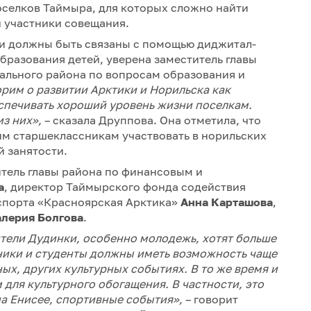
поселков Таймыра, для которых сложно найти
 участники совещания.
и должны быть связаны с помощью диджитал-
бразования детей, уверена заместитель главы
льного района по вопросам образования и
орим о развитии Арктики и Норильска как
спечивать хороший уровень жизни поселкам.
из них»,
– сказала Друппова. Она отметила, что
м старшеклассникам участвовать в норильских
 занятости.
итель главы района по финансовым и
а
, директор Таймырского фонда содействия
 спорта «Красноярская Арктика»
Анна Карташова
,
алерия Болгова
.
тели Дудинки, особенно молодежь, хотят больше
ники и студенты должны иметь возможность чаще
ых, других культурных событиях. В то же время и
для культурного обогащения. В частности, это
на Енисее, спортивные события»,
– говорит