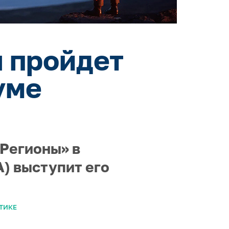
 пройдет
уме
 Регионы» в
) выступит его
ТИКЕ