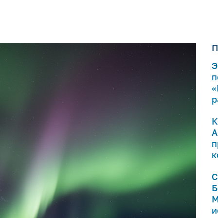
П
Э
п
«
р
К
А
п
к
С
Б
М
и