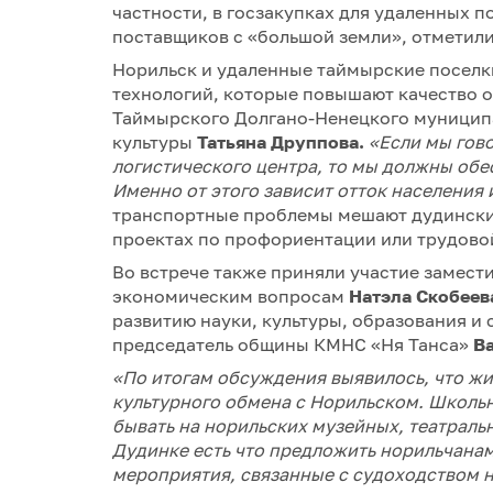
частности, в госзакупках для удаленных 
поставщиков с «большой земли», отметили
Норильск и удаленные таймырские поселк
технологий, которые повышают качество о
Таймырского Долгано-Ненецкого муниципа
культуры
Татьяна Друппова.
«Если мы гов
логистического центра, то мы должны обе
Именно от этого зависит отток населения 
транспортные проблемы мешают дудински
проектах по профориентации или трудовой
Во встрече также приняли участие замест
экономическим вопросам
Натэла Скобеев
развитию науки, культуры, образования и
председатель общины КМНС «Ня Танса»
В
«По итогам обсуждения выявилось, что жи
культурного обмена с Норильском. Школь
бывать на норильских музейных, театральн
Дудинке есть что предложить норильчанам 
мероприятия, связанные с судоходством 