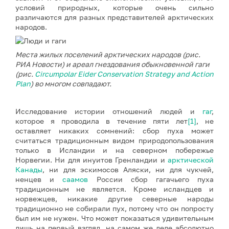
условий природных, которые очень сильно
различаются для разных представителей арктических
народов.
Места жилых поселений арктических народов (рис.
РИА Новости) и ареал гнездования обыкновенной гаги
(рис.
Circumpolar Eider Conservation Strategy and Action
Plan
) во многом совпадают.
Исследование истории отношений людей и
гаг
,
которое я проводила в течение пяти лет
[1]
, не
оставляет никаких сомнений: сбор пуха может
считаться традиционным видом природопользования
только в Исландии и на северном побережье
Норвегии. Ни для инуитов Гренландии и
арктической
Канады
, ни для эскимосов Аляски, ни для чукчей,
ненцев и
саамов
России сбор гагачьего пуха
традиционным не является. Кроме исландцев и
норвежцев, никакие другие северные народы
традиционно не собирали пух, потому что он попросту
был им не нужен. Что может показаться удивительным
лишь на первый взгляд, на самом же деле абсолютно