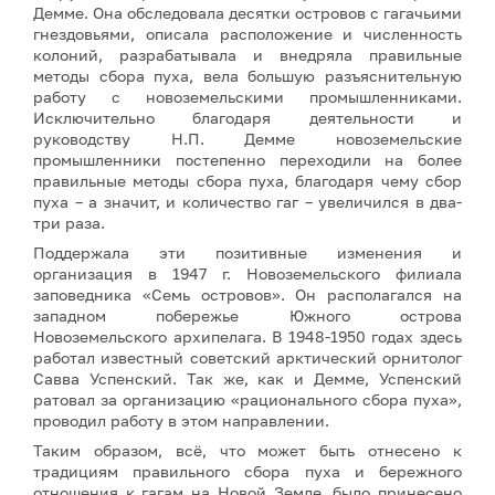
Демме. Она обследовала десятки островов с гагачьими
гнездовьями, описала расположение и численность
колоний, разрабатывала и внедряла правильные
методы сбора пуха, вела большую разъяснительную
работу с новоземельскими промышленниками.
Исключительно благодаря деятельности и
руководству Н.П. Демме новоземельские
промышленники постепенно переходили на более
правильные методы сбора пуха, благодаря чему сбор
пуха – а значит, и количество гаг – увеличился в два-
три раза.
Поддержала эти позитивные изменения и
организация в 1947 г. Новоземельского филиала
заповедника «Семь островов». Он располагался на
западном побережье Южного острова
Новоземельского архипелага. В 1948-1950 годах здесь
работал известный советский арктический орнитолог
Савва Успенский. Так же, как и Демме, Успенский
ратовал за организацию «рационального сбора пуха»,
проводил работу в этом направлении.
Таким образом, всё, что может быть отнесено к
традициям правильного сбора пуха и бережного
отношения к гагам на Новой Земле, было принесено