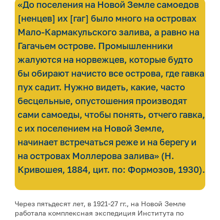
«До поселения на Новой Земле самоедов
[ненцев] их [гаг] было много на островах
Мало-Кармакульского залива, а равно на
Гагачьем острове. Промышленники
жалуются на норвежцев, которые будто
бы обирают начисто все острова, где гавка
пух садит. Нужно видеть, какие, часто
бесцельные, опустошения производят
сами самоеды, чтобы понять, отчего гавка,
с их поселением на Новой Земле,
начинает встречаться реже и на берегу и
на островах Моллерова залива» (Н.
Кривошея, 1884, цит. по: Формозов, 1930).
Через пятьдесят лет, в 1921-27 гг., на Новой Земле
работала комплексная экспедиция Института по