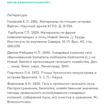
веков взаимоотношений»
.
Литература
Головлев Е.Л. 1961. Материалы по птицам острова
Вайгач. Научный архив КГПЗ. Д. В-154.
Горбунов Г.П. 1929. Материалы по фауне
млекопитающих и птиц Новой Земли // Труды
Института по изучению Севера. М.-Л. Вып. 40, стр.
169-239.
Демме-Рябцева Н.П. 1946. Гнездовые колонии гаги
обыкновенной Somateria mollissima mollissima (L.) на
Новой Земле и организация гагачьего хозяйства. Дис.
… канд. биол. наук. Ленинград, ЗИН.
Портенко Л.А. 1972. Птицы Чукотского полуострова и
острова Врангеля. Ч. 1. Л.: Наука.
Формозов А.Н. 1930. Гага и промысел гагачьего пуха.
Распространение, биология, хозяйственное значение,
методы правильного использования гнездовых
колоний, собирание пуха, его очистка и хранение. М.:
Всекохотсоюз.