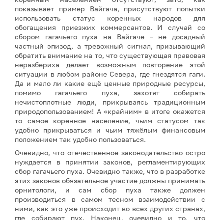
показывает пример Вайгача, присутствуют попытки
использовать статус коренных народов для
обогащения приезжих коммерсантов. И случай со
сбором гагачьего пуха на Вайгаче – не досадный
частный эпизод, а тревожный сигнал, призывающий
обратить внимание на то, что существующая правовая
неразбериха делает возможным повторение этой
ситуации в любом районе Севера, где гнездятся гаги.
Да и мало ли какие ещё ценные природные ресурсы,
помимо гагачьего пуха, захотят собирать
нечистоплотные люди, прикрываясь традиционным
природопользованием! А «крайним» в итоге окажется
то самое коренное население, чьим статусом так
удобно прикрываться и чьим тяжёлым финансовым
положением так удобно пользоваться.
Очевидно, что отечественное законодательство остро
нуждается в принятии законов, регламентирующих
сбор гагачьего пуха. Очевидно также, что в разработке
этих законов обязательное участие должны принимать
орнитологи, и сам сбор пуха также должен
производиться в самом тесном взаимодействии с
ними, как это уже происходит во всех других странах,
где собирают пух. Наконец, очевидно и то, что