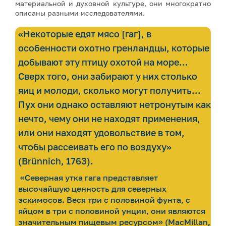
материальной и духовной культуре, они многократно
описаны разными исследователями.
«Некоторые едят мясо [гаг], в
особенности охотно гренландцы, которые
добывают эту птицу охотой на море…
Сверх того, они забирают у них столько
яиц и молоди, сколько могут получить...
Пух они однако оставляют нетронутым как
нечто, чему они не находят применения,
или они находят удовольствие в том,
чтобы рассеивать его по воздуху»
(Brünnich, 1763).
«Северная утка гага представляет
высочайшую ценность для северных
эскимосов. Веся три с половиной фунта, с
яйцом в три с половиной унции, они являются
значительным пищевым ресурсом» (MacMillan,