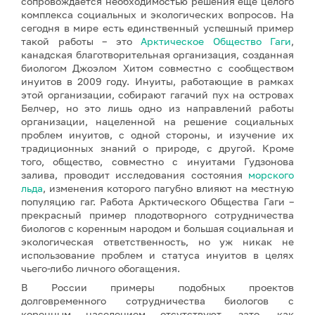
сопровождается необходимостью решения ещё целого
комплекса социальных и экологических вопросов. На
сегодня в мире есть единственный успешный пример
такой работы – это
Арктическое Общество Гаги
,
канадская благотворительная организация, созданная
биологом Джоэлом Хитом совместно с сообществом
инуитов в 2009 году. Инуиты, работающие в рамках
этой организации, собирают гагачий пух на островах
Белчер, но это лишь одно из направлений работы
организации, нацеленной на решение социальных
проблем инуитов, с одной стороны, и изучение их
традиционных знаний о природе, с другой. Кроме
того, общество, совместно с инуитами Гудзонова
залива, проводит исследования состояния
морского
льда
, изменения которого пагубно влияют на местную
популяцию гаг. Работа Арктического Общества Гаги –
прекрасный пример плодотворного сотрудничества
биологов с коренным народом и большая социальная и
экологическая ответственность, но уж никак не
использование проблем и статуса инуитов в целях
чьего-либо личного обогащения.
В России примеры подобных проектов
долговременного сотрудничества биологов с
коренным населением отсутствуют, зато, как