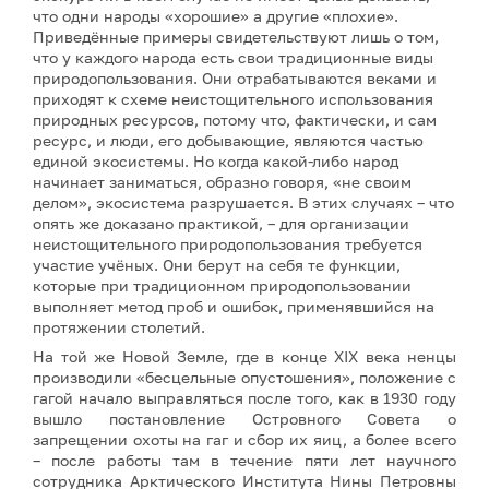
что одни народы «хорошие» а другие «плохие».
Приведённые примеры свидетельствуют лишь о том,
что у каждого народа есть свои традиционные виды
природопользования. Они отрабатываются веками и
приходят к схеме неистощительного использования
природных ресурсов, потому что, фактически, и сам
ресурс, и люди, его добывающие, являются частью
единой экосистемы. Но когда какой-либо народ
начинает заниматься, образно говоря, «не своим
делом», экосистема разрушается. В этих случаях – что
опять же доказано практикой, – для организации
неистощительного природопользования требуется
участие учёных. Они берут на себя те функции,
которые при традиционном природопользовании
выполняет метод проб и ошибок, применявшийся на
протяжении столетий.
На той же Новой Земле, где в конце XIX века ненцы
производили «бесцельные опустошения», положение с
гагой начало выправляться после того, как в 1930 году
вышло постановление Островного Совета о
запрещении охоты на гаг и сбор их яиц, а более всего
– после работы там в течение пяти лет научного
сотрудника Арктического Института Нины Петровны