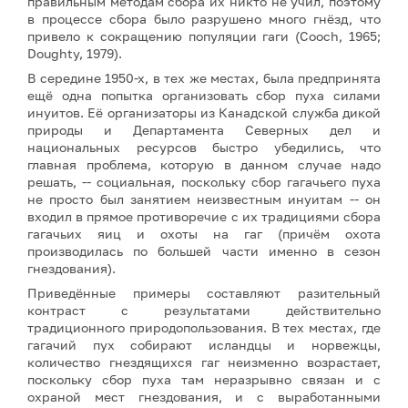
правильным методам сбора их никто не учил, поэтому
в процессе сбора было разрушено много гнёзд, что
привело к сокращению популяции гаги (Cooch, 1965;
Doughty, 1979).
В середине 1950-х, в тех же местах, была предпринята
ещё одна попытка организовать сбор пуха силами
инуитов. Её организаторы из Канадской служба дикой
природы и Департамента Северных дел и
национальных ресурсов быстро убедились, что
главная проблема, которую в данном случае надо
решать, -- социальная, поскольку сбор гагачьего пуха
не просто был занятием неизвестным инуитам -- он
входил в прямое противоречие с их традициями сбора
гагачьих яиц и охоты на гаг (причём охота
производилась по большей части именно в сезон
гнездования).
Приведённые примеры составляют разительный
контраст с результатами действительно
традиционного природопользования. В тех местах, где
гагачий пух собирают исландцы и норвежцы,
количество гнездящихся гаг неизменно возрастает,
поскольку сбор пуха там неразрывно связан и с
охраной мест гнездования, и с выработанными