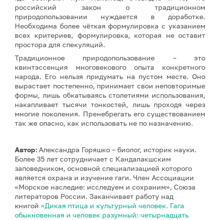
российский закон о традиционном
природопользовании нуждается в доработке.
Необходима более чёткая формулировка с указанием
всех критериев, формулировка, которая не оставит
простора для спекуляций.
Традиционное природопользование – это
квинтэссенция многовекового опыта конкретного
народа. Его нельзя придумать на пустом месте. Оно
вырастает постепенно, принимает свои неповторимые
формы, лишь обкатываясь столетиями использования,
накапливает тысячи тонкостей, лишь проходя через
многие поколения. Пренебрегать его существованием
так же опасно, как использовать не по назначению.
Автор:
Александра Горяшко – биолог, историк науки.
Более 35 лет сотрудничает с Кандалакшским
заповедником, основной специализацией которого
является охрана и изучение гаги. Член Ассоциации
«Морское наследие: исследуем и сохраним», Союза
литераторов России. Заканчивает работу над
книгой
«Дикая птица и культурный человек. Гага
обыкновенная и человек разумный: четырнадцать