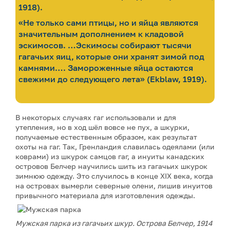
1918).
«Не только сами птицы, но и яйца являются
значительным дополнением к кладовой
эскимосов. …Эскимосы собирают тысячи
гагачьих яиц, которые они хранят зимой под
камнями…. Замороженные яйца остаются
свежими до следующего лета» (Ekblaw, 1919).
В некоторых случаях гаг использовали и для
утепления, но в ход шёл вовсе не пух, а шкурки,
получаемые естественным образом, как результат
охоты на гаг. Так, Гренландия славилась одеялами (или
коврами) из шкурок самцов гаг, а инуиты канадских
островов Белчер научились шить из гагачьих шкурок
зимнюю одежду. Это случилось в конце XIX века, когда
на островах вымерли северные олени, лишив инуитов
привычного материала для изготовления одежды.
Мужская парка из гагачьих шкур. Острова Белчер, 1914