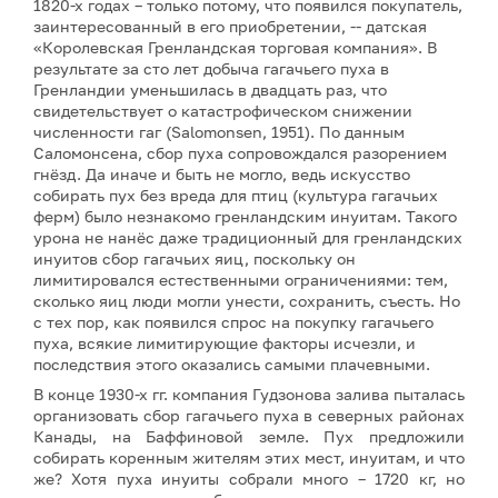
1820-х годах – только потому, что появился покупатель,
заинтересованный в его приобретении, -- датская
«Королевская Гренландская торговая компания». В
результате за сто лет добыча гагачьего пуха в
Гренландии уменьшилась в двадцать раз, что
свидетельствует о катастрофическом снижении
численности гаг (Salomonsen, 1951). По данным
Саломонсена, сбор пуха сопровождался разорением
гнёзд. Да иначе и быть не могло, ведь искусство
собирать пух без вреда для птиц (культура гагачьих
ферм) было незнакомо гренландским инуитам. Такого
урона не нанёс даже традиционный для гренландских
инуитов сбор гагачьих яиц, поскольку он
лимитировался естественными ограничениями: тем,
сколько яиц люди могли унести, сохранить, съесть. Но
с тех пор, как появился спрос на покупку гагачьего
пуха, всякие лимитирующие факторы исчезли, и
последствия этого оказались самыми плачевными.
В конце 1930-х гг. компания Гудзонова залива пыталась
организовать сбор гагачьего пуха в северных районах
Канады, на Баффиновой земле. Пух предложили
собирать коренным жителям этих мест, инуитам, и что
же? Хотя пуха инуиты собрали много – 1720 кг, но