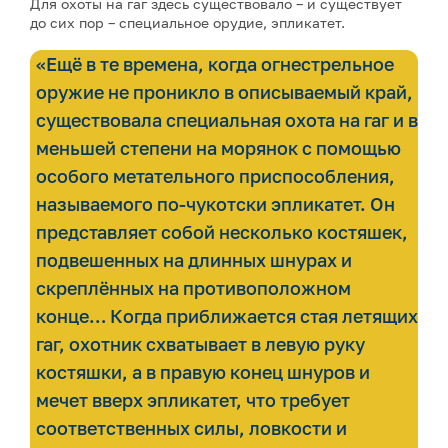
Для охоты на гаг здесь существовало – и существует
до сих пор – специальное орудие, эпликатет.
«Ещё в те времена, когда огнестрельное
оружие не проникло в описываемый край,
существовала специальная охота на гаг и в
меньшей степени на морянок с помощью
особого метательного приспособления,
называемого по-чукотски эпликатет. Он
представляет собой несколько костяшек,
подвешенных на длинных шнурах и
скреплённых на противоположном
конце… Когда приближается стая летящих
гаг, охотник схватывает в левую руку
костяшки, а в правую конец шнуров и
мечет вверх эпликатет, что требует
соответственных силы, ловкости и