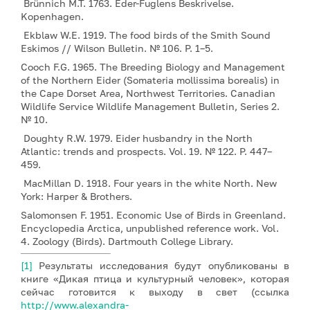
Brünnich M.T. 1763. Eder-Fuglens Beskrivelse.
Kopenhagen.
Ekblaw W.E. 1919. The food birds of the Smith Sound
Eskimos // Wilson Bulletin. № 106. P. 1–5.
Cooch F.G. 1965. The Breeding Biology and Management
of the Northern Eider (Somateria mollissima borealis) in
the Cape Dorset Area, Northwest Territories. Canadian
Wildlife Service Wildlife Management Bulletin, Series 2.
№ 10.
Doughty R.W. 1979. Eider husbandry in the North
Atlantic: trends and prospects. Vol. 19. № 122. P. 447–
459.
MacMillan D. 1918. Four years in the white North. New
York: Harper & Brothers.
Salomonsen F. 1951. Economic Use of Birds in Greenland.
Encyclopedia Arctica, unpublished reference work. Vol.
4. Zoology (Birds). Dartmouth College Library.
[1]
Результаты исследования будут опубликованы в
книге «Дикая птица и культурный человек», которая
сейчас готовится к выходу в свет (ссылка
http://www.alexandra-