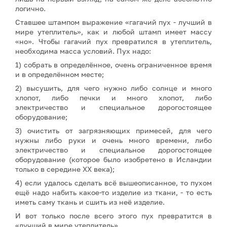
логично.
Ставшее штампом выражение «гагачий пух - лучший в
мире утеплитель», как и любой штамп имеет массу
«но». Чтобы гагачий пух превратился в утеплитель,
необходима масса условий. Пух надо:
1) собрать в определённое, очень ограниченное время
и в определённом месте;
2) высушить, для чего нужно либо солнце и много
хлопот, либо печки и много хлопот, либо
электричество и специальное дорогостоящее
оборудование;
3) очистить от загрязняющих примесей, для чего
нужны либо руки и очень много времени, либо
электричество и специальное дорогостоящее
оборудование (которое было изобретено в Исландии
только в середине XX века);
4) если удалось сделать всё вышеописанное, то пухом
ещё надо набить какое-то изделие из ткани, - то есть
иметь саму ткань и сшить из неё изделие.
И вот только после всего этого пух превратится в
«лучший в мире утеплитель».