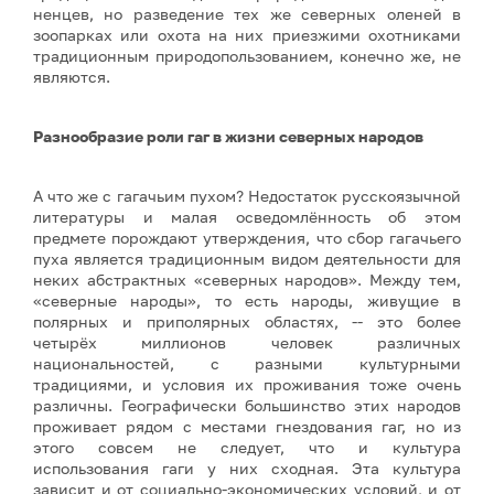
ненцев, но разведение тех же северных оленей в
зоопарках или охота на них приезжими охотниками
традиционным природопользованием, конечно же, не
являются.
Разнообразие роли гаг в жизни северных народов
А что же с гагачьим пухом? Недостаток русскоязычной
литературы и малая осведомлённость об этом
предмете порождают утверждения, что сбор гагачьего
пуха является традиционным видом деятельности для
неких абстрактных «северных народов». Между тем,
«северные народы», то есть народы, живущие в
полярных и приполярных областях, -- это более
четырёх миллионов человек различных
национальностей, с разными культурными
традициями, и условия их проживания тоже очень
различны. Географически большинство этих народов
проживает рядом с местами гнездования гаг, но из
этого совсем не следует, что и культура
использования гаги у них сходная. Эта культура
зависит и от социально-экономических условий, и от