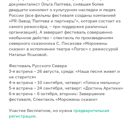
документалист Ольга Лаптева, снявшая более
двадцати кинолент о культурном наследии и людях
России (все фильмы фестиваля созданы компанией
«PR-Завод "Лаптева и партнеры"», которая состоит из
самого режиссёра, – при поддержке различных
организаций). А завершит фестиваль совершенно
необычное действо – спектакль по произведениям
северного сказочника С. Писахова «Морожены
сказки» в исполнении театра «Логос» с режиссурой
Натальи Яськовой.
Фестиваль Русского Севера
3-я встреча – 26 августа, среда: «Наша песня живет и
не старится»
4-я встреча – 10 сентября, четверг: «Голоса мельниц»
5-я встреча – 24 сентября, четверг: «Достичь Арктики»
6-я встреча – 6 октября, вторник: Завершение
фестиваля, Спектакль «Морожены сказки»
Участие бесплатное, но нужна
предварительная
регистрация
.