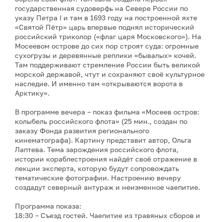
государственная судоверфь на Севере России по
указу Петра I и там в 1693 году на построенной яхте
«Святой Пётр» царь впервые поднял исторический
российский триколор («флаг царя Московского»). На
Мосеевом острове до сих пор строят суда: огромные
сухогрузы и деревянные реплики «бывалых» кочей.
Там поддерживают стремление России быть великой
морской державой, чтут и сохраняют своё культурное
наследие. И именно там «открываются ворота в
Арктику».
В программе вечера – показ фильма «Мосеев остров:
колыбель российского флота» (25 мин., создан по
заказу Фонда развития регионального
кинематографа). Картину представит автор, Ольга
Лаптева. Тема зарождения российского флота,
истории кораблестроения найдёт своё отражение в
лекции эксперта, которую будут сопровождать
тематические фотографии. Настроению вечеру
создадут северный антураж и неизменное чаепитие.
Программа показа:
18:30 – Съезд гостей. Чаепитие из травяных сборов и