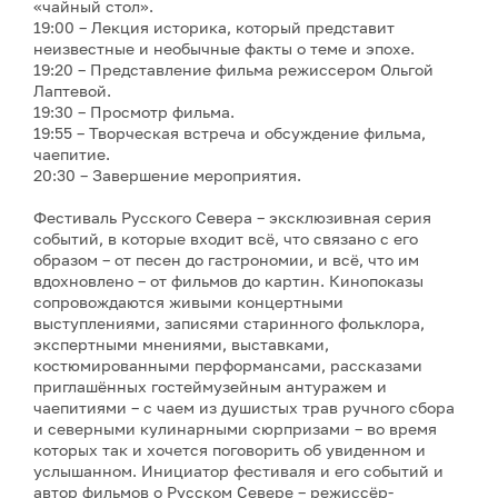
«чайный стол».
19:00 – Лекция историка, который представит
неизвестные и необычные факты о теме и эпохе.
19:20 – Представление фильма режиссером Ольгой
Лаптевой.
19:30 – Просмотр фильма.
19:55 – Творческая встреча и обсуждение фильма,
чаепитие.
20:30 – Завершение мероприятия.
Фестиваль Русского Севера – эксклюзивная серия
событий, в которые входит всё, что связано с его
образом – от песен до гастрономии, и всё, что им
вдохновлено – от фильмов до картин. Кинопоказы
сопровождаются живыми концертными
выступлениями, записями старинного фольклора,
экспертными мнениями, выставками,
костюмированными перформансами, рассказами
приглашённых гостеймузейным антуражем и
чаепитиями – с чаем из душистых трав ручного сбора
и северными кулинарными сюрпризами – во время
которых так и хочется поговорить об увиденном и
услышанном. Инициатор фестиваля и его событий и
автор фильмов о Русском Севере – режиссёр-