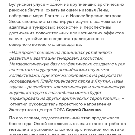
Булунском улусе – одном из крупнейших арктических
районов Якутии, охватывающем низовья Лены,
побережье моря Лаптевых и Новосибирские острова.
Здесь специалисты планируют изучить возможности
адаптации тундровых экосистем и перспективы
достижения положительных климатических эффектов
за счет устойчивого ведения традиционного
северного кочевого оленеводства.
«Наш проект основан на принципах устойчивого
развития и адаптации тундровых экосистем.
Методологическую базу мы фактически создаем с нуля
совместно с ведущими российскими научными
коллективами. При этом мы опираемся на результаты
исследований Плейстоценового парка в Якутии. Наша
задача – разработать климатическую и экономическую
модель, которую в дальнейшем можно будет
тиражировать на других арктических территориях»
, –
отметил руководитель проектного направления
Экспертного центра ПОРА
Сергей Лысенко
.
По его словам, подготовительный этап продолжался
более года. Одной из ключевых задач станет отработка
методики в условиях сложной арктической логистики,
сурового климата и практически полного отсутствия