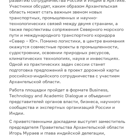
развитию сотрудничества России и Индии в Арктике.
Участники обсудят, каким образом Архангельская
область может стать важным звеном новых
транспортных, промышленных и научно-
технологических связей между двумя странами, а
также перспективы сопряжения Северного морского
пути и международного транспортного коридора
«Север – Юг». Помимо логистики, в центре внимания
окажутся совместные проекты в промышленности,
судостроении, освоении природных ресурсов,
климатических технологиях, науке и инвестициях.
Одной из практических задач сессии станет
подготовка предложений в проект дорожной карты
российско-индийского сотрудничества с участием
Архангельской области.
Работа площадки пройдет в формате Business,
Technology and Academic Dialogue и объединит
представителей органов власти, бизнеса, научного
сообщества и экспертных организаций России и
Индии.
С приветственными докладами выступят заместитель
председателя Правительства Архангельской области
Игорь Мураев и глава индийской делегации,