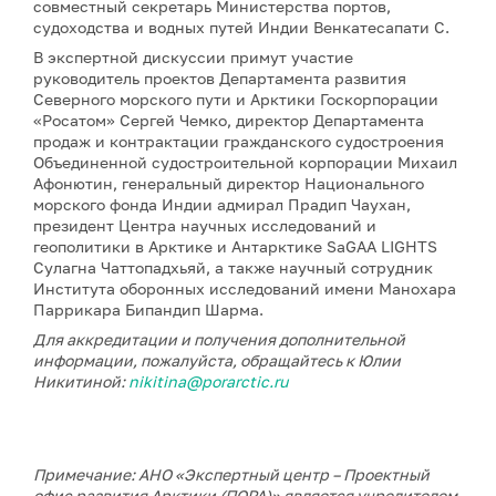
совместный секретарь Министерства портов,
судоходства и водных путей Индии Венкатесапати С.
В экспертной дискуссии примут участие
руководитель проектов Департамента развития
Северного морского пути и Арктики Госкорпорации
«Росатом» Сергей Чемко, директор Департамента
продаж и контрактации гражданского судостроения
Объединенной судостроительной корпорации Михаил
Афонютин, генеральный директор Национального
морского фонда Индии адмирал Прадип Чаухан,
президент Центра научных исследований и
геополитики в Арктике и Антарктике SaGAA LIGHTS
Сулагна Чаттопадхьяй, а также научный сотрудник
Института оборонных исследований имени Манохара
Паррикара Бипандип Шарма.
Для аккредитации и получения дополнительной
информации, пожалуйста, обращайтесь к Юлии
Никитиной:
nikitina@porarctic.ru
Примечание: АНО «Экспертный центр – Проектный
офис развития Арктики (ПОРА)» является учредителем