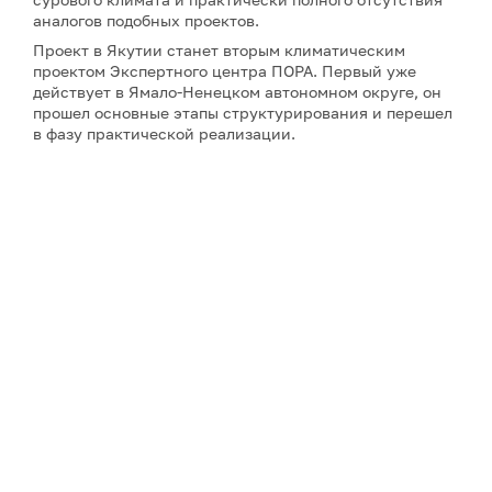
аналогов подобных проектов.
Проект в Якутии станет вторым климатическим
проектом Экспертного центра ПОРА. Первый уже
действует в Ямало-Ненецком автономном округе, он
прошел основные этапы структурирования и перешел
в фазу практической реализации.
Примечание: АНО «Экспертный центр – Проектный
офис развития Арктики (ПОРА)» является учредителем
сетевого издания «ГоАрктик».