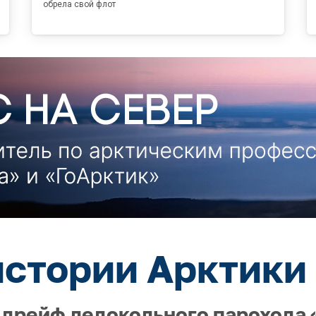
обрела свой флот
истории Арктики 
 дрейф ледокольного парохода «