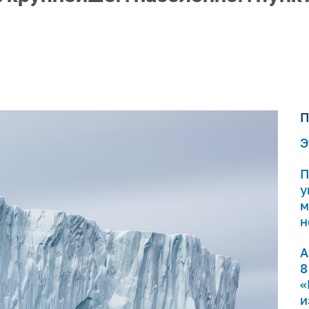
П
Э
П
у
м
н
А
8
«
и