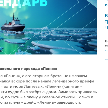
и
В
т
т
Л
м
докольного парохода «Ленин»
ле «Ленин», а его старшем брате, не имевшем
чался вскоре после начала легендарного дрейфа
 части моря Лаптевых. «Ленин» (капитан –
пяти судов был затёрт льдами. Зимовать пришлось
, по сути – в плену у северной стихии. Только в
го из плена – дрейф «Ленина» завершился.