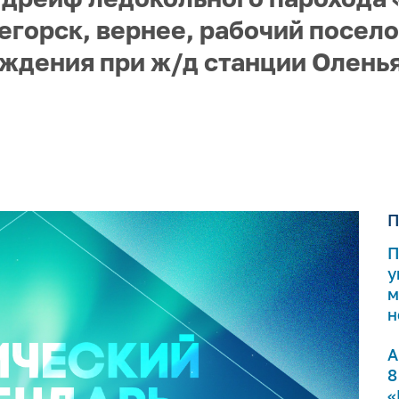
егорск, вернее, рабочий посел
ждения при ж/д станции Оленья
П
П
у
м
н
А
8
«