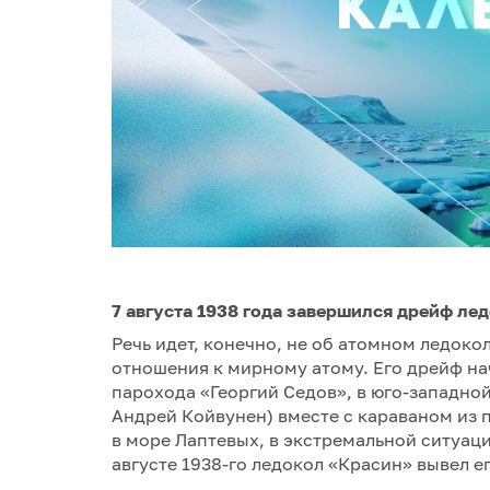
7 августа 1938 года завершился дрейф ле
Речь идет, конечно, не об атомном ледоко
отношения к мирному атому. Его дрейф на
парохода «Георгий Седов», в юго-западной
Андрей Койвунен) вместе с караваном из 
в море Лаптевых, в экстремальной ситуации
августе 1938-го ледокол «Красин» вывел е