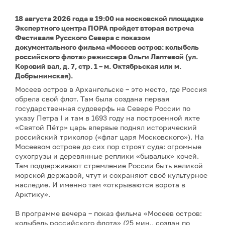
18 августа 2026 года в 19:00 на московской площадке
Экспертного центра ПОРА пройдет вторая встреча
Фестиваля Русского Севера с показом
документального фильма «Мосеев остров: колыбель
российского флота» режиссера Ольги Лаптевой (ул.
Коровий вал, д. 7, стр. 1 – м. Октябрьская или м.
Добрынинская).
Мосеев остров в Архангельске – это место, где Россия
обрела свой флот. Там была создана первая
государственная судоверфь на Севере России по
указу Петра I и там в 1693 году на построенной яхте
«Святой Пётр» царь впервые поднял исторический
российский триколор («флаг царя Московского»). На
Мосеевом острове до сих пор строят суда: огромные
сухогрузы и деревянные реплики «бывалых» кочей.
Там поддерживают стремление России быть великой
морской державой, чтут и сохраняют своё культурное
наследие. И именно там «открываются ворота в
Арктику».
В программе вечера – показ фильма «Мосеев остров:
колыбель российского флота» (25 мин., создан по