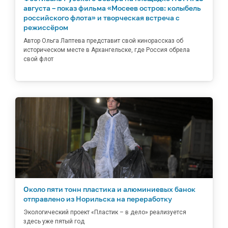
августа – показ фильма «Мосеев остров: колыбель
российского флота» и творческая встреча с
режиссёром
Автор Ольга Лаптева представит свой кинорассказ об
историческом месте в Архангельске, где Россия обрела
свой флот
Около пяти тонн пластика и алюминиевых банок
отправлено из Норильска на переработку
Экологический проект «Пластик – в дело» реализуется
здесь уже пятый год