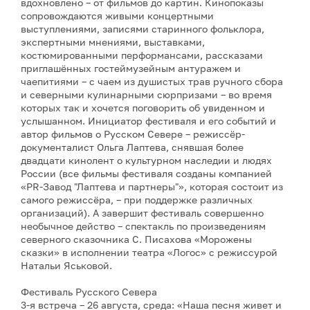
вдохновлено – от фильмов до картин. Кинопоказы
сопровождаются живыми концертными
выступлениями, записями старинного фольклора,
экспертными мнениями, выставками,
костюмированными перформансами, рассказами
приглашённых гостеймузейным антуражем и
чаепитиями – с чаем из душистых трав ручного сбора
и северными кулинарными сюрпризами – во время
которых так и хочется поговорить об увиденном и
услышанном. Инициатор фестиваля и его событий и
автор фильмов о Русском Севере – режиссёр-
документалист Ольга Лаптева, снявшая более
двадцати кинолент о культурном наследии и людях
России (все фильмы фестиваля созданы компанией
«PR-Завод "Лаптева и партнеры"», которая состоит из
самого режиссёра, – при поддержке различных
организаций). А завершит фестиваль совершенно
необычное действо – спектакль по произведениям
северного сказочника С. Писахова «Морожены
сказки» в исполнении театра «Логос» с режиссурой
Натальи Яськовой.
Фестиваль Русского Севера
3-я встреча – 26 августа, среда: «Наша песня живет и