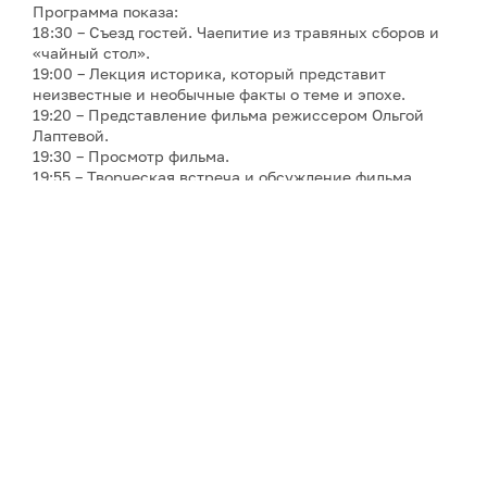
Программа показа:
18:30 – Съезд гостей. Чаепитие из травяных сборов и
«чайный стол».
19:00 – Лекция историка, который представит
неизвестные и необычные факты о теме и эпохе.
19:20 – Представление фильма режиссером Ольгой
Лаптевой.
19:30 – Просмотр фильма.
19:55 – Творческая встреча и обсуждение фильма,
чаепитие.
20:30 – Завершение мероприятия.
Фестиваль Русского Севера – эксклюзивная серия
событий, в которые входит всё, что связано с его
образом – от песен до гастрономии, и всё, что им
вдохновлено – от фильмов до картин. Кинопоказы
сопровождаются живыми концертными
выступлениями, записями старинного фольклора,
экспертными мнениями, выставками,
костюмированными перформансами, рассказами
приглашённых гостеймузейным антуражем и
чаепитиями – с чаем из душистых трав ручного сбора
и северными кулинарными сюрпризами – во время
которых так и хочется поговорить об увиденном и