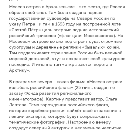
Мосеев остров в Архангельске – это место, где Россия
обрела свой флот. Там была создана первая
государственная судоверфь на Севере России по
указу Петра I и там в 1693 году на построенной яхте
«Святой Пётр» царь впервые поднял исторический
российский триколор («флаг царя Московского»). На
Мосеевом острове до сих пор строят суда: огромные
сухогрузы и деревянные реплики «бывалых» кочей.
Там поддерживают стремление России быть великой
морской державой, чтут и сохраняют своё культурное
наследие. И именно там «открываются ворота в
Арктику».
В программе вечера – показ фильма «Мосеев остров:
колыбель российского флота» (25 мин., создан по
заказу Фонда развития регионального
кинематографа). Картину представит автор, Ольга
Лаптева. Тема зарождения российского флота,
истории кораблестроения найдёт своё отражение в
лекции эксперта, которую будут сопровождать
тематические фотографии. Настроению вечеру
создадут северный антураж и неизменное чаепитие.