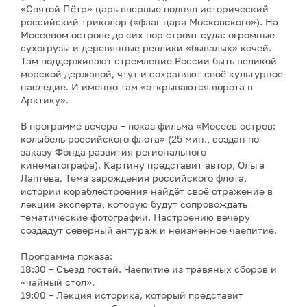
«Святой Пётр» царь впервые поднял исторический
российский триколор («флаг царя Московского»). На
Мосеевом острове до сих пор строят суда: огромные
сухогрузы и деревянные реплики «бывалых» кочей.
Там поддерживают стремление России быть великой
морской державой, чтут и сохраняют своё культурное
наследие. И именно там «открываются ворота в
Арктику».
В программе вечера – показ фильма «Мосеев остров:
колыбель российского флота» (25 мин., создан по
заказу Фонда развития регионального
кинематографа). Картину представит автор, Ольга
Лаптева. Тема зарождения российского флота,
истории кораблестроения найдёт своё отражение в
лекции эксперта, которую будут сопровождать
тематические фотографии. Настроению вечеру
создадут северный антураж и неизменное чаепитие.
Программа показа:
18:30 – Съезд гостей. Чаепитие из травяных сборов и
«чайный стол».
19:00 – Лекция историка, который представит