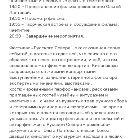
неизвестные и необычные факты о теме и эпохе.
19:20 – Представление фильма режиссером Ольгой
Лаптевой.
19:30 – Просмотр фильма.
19:55 – Творческая встреча и обсуждение фильма,
чаепитие.
20:30 – Завершение мероприятия.
Фестиваль Русского Севера – эксклюзивная серия
событий, в которые входит всё, что связано с его
образом – от песен до гастрономии, и всё, что им
вдохновлено – от фильмов до картин. Кинопоказы
сопровождаются живыми концертными
выступлениями, записями старинного фольклора,
экспертными мнениями, выставками,
костюмированными перформансами, рассказами
приглашённых гостеймузейным антуражем и
чаепитиями – с чаем из душистых трав ручного сбора
и северными кулинарными сюрпризами – во время
которых так и хочется поговорить об увиденном и
услышанном. Инициатор фестиваля и его событий и
автор фильмов о Русском Севере – режиссёр-
документалист Ольга Лаптева, снявшая более
двадцати кинолент о культурном наследии и людях