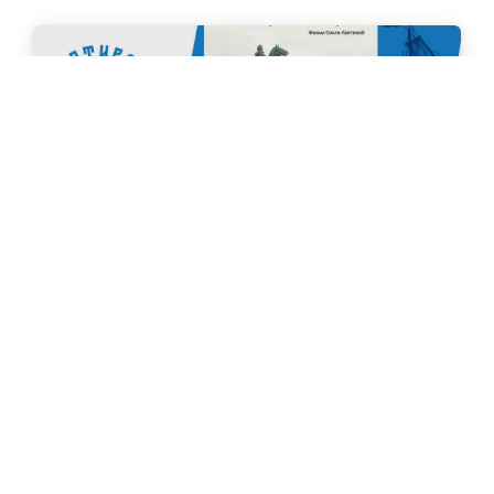
Фестиваль Русского Севера на площадке ПОРА: 18
августа – показ фильма «Мосеев остров: колыбель
российского флота» и творческая встреча с
режиссёром
Автор Ольга Лаптева представит свой кинорассказ об
историческом месте в Архангельске, где Россия обрела
свой флот