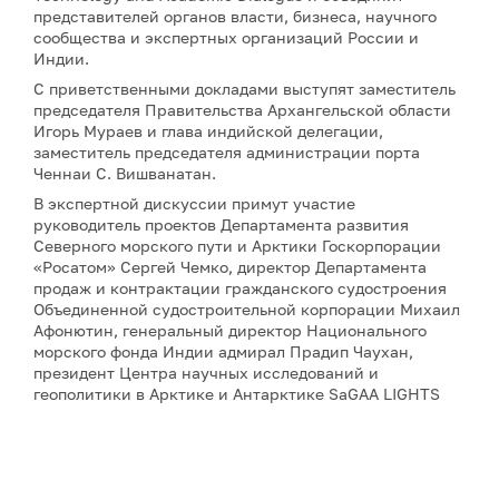
представителей органов власти, бизнеса, научного
сообщества и экспертных организаций России и
Индии.
С приветственными докладами выступят заместитель
председателя Правительства Архангельской области
Игорь Мураев и глава индийской делегации,
заместитель председателя администрации порта
Ченнаи С. Вишванатан.
В экспертной дискуссии примут участие
руководитель проектов Департамента развития
Северного морского пути и Арктики Госкорпорации
«Росатом» Сергей Чемко, директор Департамента
продаж и контрактации гражданского судостроения
Объединенной судостроительной корпорации Михаил
Афонютин, генеральный директор Национального
морского фонда Индии адмирал Прадип Чаухан,
президент Центра научных исследований и
геополитики в Арктике и Антарктике SaGAA LIGHTS
Сулагна Чаттопадхьяй, а также научный сотрудник
Института оборонных исследований имени Манохара
Паррикара Бипандип Шарма.
Для аккредитации и получения дополнительной