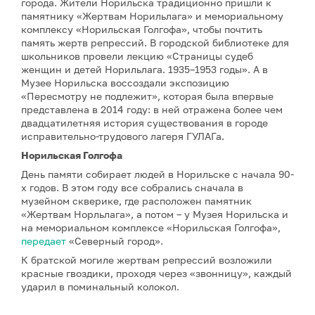
города.
Жители Норильска традиционно пришли к
памятнику «Жертвам Норильлага» и мемориальному
комплексу «Норильская Голгофа», чтобы почтить
память жертв репрессий. В городской библиотеке для
школьников провели лекцию «Страницы судеб
женщин и детей Норильлага. 1935–1953 годы». А в
Музее Норильска воссоздали экспозицию
«Пересмотру не подлежит», которая была впервые
представлена в 2014 году: в ней отражена более чем
двадцатилетняя история существования в городе
исправительно-трудового лагеря ГУЛАГа.
Норильская Голгофа
День памяти собирает людей в Норильске с начала 90-
х годов. В этом году все собрались сначала в
музейном скверике, где расположен памятник
«Жертвам Норльлага», а потом – у Музея Норильска и
на мемориальном комплексе «Норильская Голгофа»,
передает
«Северный город».
К братской могиле жертвам репрессий возложили
красные гвоздики, проходя через «звонницу», каждый
ударил в поминальный колокол.