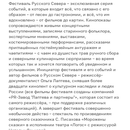
Фестиваль Русского Севера – эксклюзивная серия
событий, в которые входит всё, что связано с его
образом – от песен до гастрономии, и всё, что им
вдохновлено – от фильмов до картин. Кинопоказы
сопровождаются живыми концертными
выступлениями, записями старинного фольклора,
экспертными мнениями, выставками,
костюмированными перформансами, рассказами
приглашённых гостеймузейным антуражем и
чаепитиями – с чаем из душистых трав ручного сбора
и северными кулинарными сюрпризами – во время
которых так и хочется поговорить об увиденном и
услышанном. Инициатор фестиваля и его событий и
автор фильмов о Русском Севере – режиссёр-
документалист Ольга Лаптева, снявшая более
двадцати кинолент о культурном наследии и людях
России (все фильмы фестиваля созданы компанией
«PR-Завод "Лаптева и партнеры"», которая состоит из
самого режиссёра, – при поддержке различных
организаций). А завершит фестиваль совершенно
необычное действо – спектакль по произведениям
северного сказочника С. Писахова «Морожены
сказки» в исполнении театра «Логос» с режиссурой