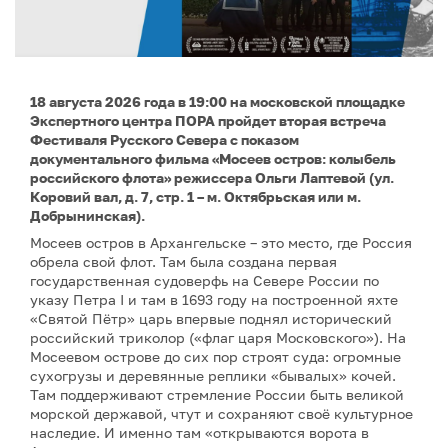
18 августа 2026 года в 19:00 на московской площадке
Экспертного центра ПОРА пройдет вторая встреча
Фестиваля Русского Севера с показом
документального фильма «Мосеев остров: колыбель
российского флота» режиссера Ольги Лаптевой (ул.
Коровий вал, д. 7, стр. 1 – м. Октябрьская или м.
Добрынинская).
Мосеев остров в Архангельске – это место, где Россия
обрела свой флот. Там была создана первая
государственная судоверфь на Севере России по
указу Петра I и там в 1693 году на построенной яхте
«Святой Пётр» царь впервые поднял исторический
российский триколор («флаг царя Московского»). На
Мосеевом острове до сих пор строят суда: огромные
сухогрузы и деревянные реплики «бывалых» кочей.
Там поддерживают стремление России быть великой
морской державой, чтут и сохраняют своё культурное
наследие. И именно там «открываются ворота в