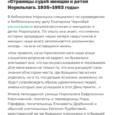
«Страницы судеб женщин и детей
Норильлага. 1935–1953 годы»
В библиотеке Норильска специалист по краеведению
и бибблиотечному делу Екатерина Чернобай
рассказывала
восьмиклассникам о женщинах и
детях Норильлага. По опыту она знает, что именно
истории прошедших через лагеря сверстников и
женщин чаще всего запоминаются школьникам,
иногда – на всю оставшуюся жизнь.
«Как правило, на историческом часе наши юные
слушатели вопросов не задают, но буквально
впитывают все, что мы им рассказываем и показываем.
Для меня важно не только то, что они расширят свои
знания об истории места, где большинство из них
родились, но и то, что дальше по жизни, возможно, их
будут сопровождать образы удивительных людей,
имена которых они услышали в этот День памяти…»
Имена легендарной узницы Норильлага Евфросинии
Керсновской, поэтессы и переводчицы Норы
Пфеффер, писательницы Елизаветы Драбкиной и
обычной учительницы Евгении Курбатовой,
арестованной ее же бывшими учениками и отбывшей