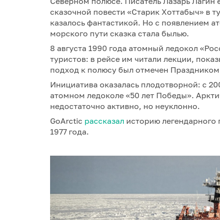
Северном полюсе. Писатель Лазарь Лагин е
сказочной повести «Старик Хоттабыч» в ту
казалось фантастикой. Но с появлением а
морского пути сказка стала былью.
8 августа 1990 года атомный ледокол «Ро
туристов: в рейсе им читали лекции, пок
подход к полюсу был отмечен Праздником
Инициатива оказалась плодотворной: с 20
атомном ледоколе «50 лет Победы». Аркти
недостаточно активно, но неуклонно.
GoArctic
рассказал
историю легендарного 
1977 года.