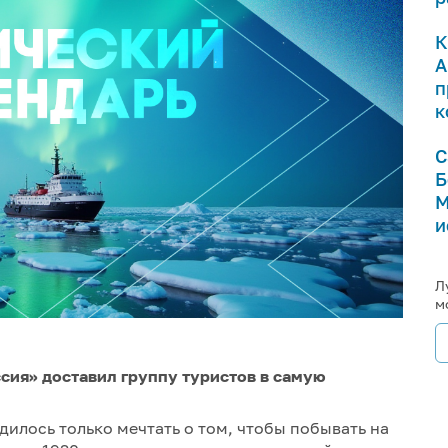
К
А
п
к
С
Б
М
и
Л
м
ссия» доставил группу туристов в самую
илось только мечтать о том, чтобы побывать на