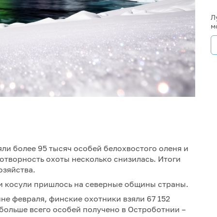
Л
м
ли более 95 тысяч особей белохвостого оленя и
дотворность охоты несколько снизилась. Итоги
озяйства.
и косули пришлось на северные общины страны.
не февраля, финские охотники взяли 67 152
больше всего особей получено в Остроботнии –