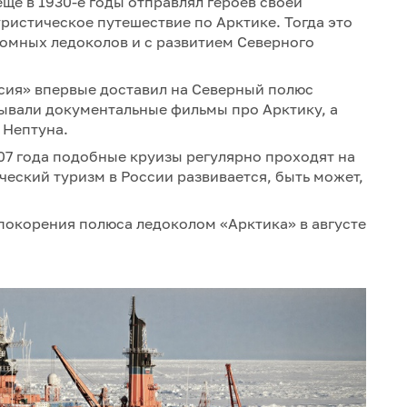
ще в 1930-е годы отправлял героев своей
ристическое путешествие по Арктике. Тогда это
томных ледоколов и с развитием Северного
ссия» впервые доставил на Северный полюс
азывали документальные фильмы про Арктику, а
 Нептуна.
07 года подобные круизы регулярно проходят на
ческий туризм в России развивается, быть может,
покорения полюса ледоколом «Арктика» в августе