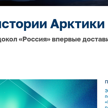
истории Арктики 
докол «Россия» впервые достав
П
Э
п
«
р