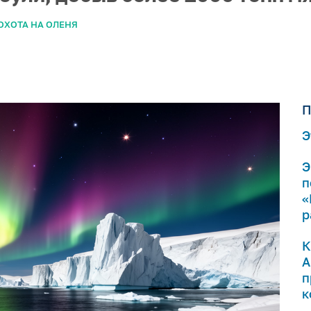
ОХОТА НА ОЛЕНЯ
П
Э
Э
п
«
р
К
А
п
к