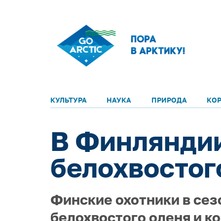
КУЛЬТУРА
НАУКА
ПРИРОДА
КО
В Финляндии
белохвостог
Финские охотники в сез
белохвостого оленя и ко