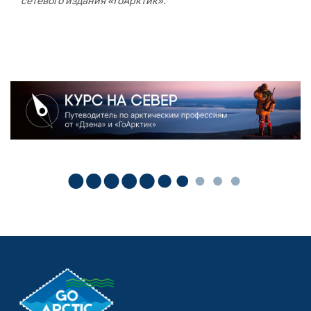
сетевого издания «ГоАрктик».