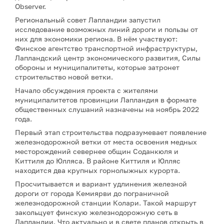
Observer.
Региональный совет Лапландии запустил
исследование возможных линий дороги и пользы от
них для экономики региона. В нём участвуют:
Финское агентство транспортной инфраструктуры,
Лапландский центр экономического развития, Силы
обороны и муниципалитеты, которые затронет
строительство новой ветки.
Начало обсуждения проекта с жителями
муниципалитетов провинции Лапландия в формате
общественных слушаний назначены на ноябрь 2022
года.
Первый этап строительства подразумевает появление
железнодорожной ветки от места освоения медных
месторождений севернее общин Соданкюля и
Киттиля до Юлляса. В районе Киттиля и Юлляс
находится два крупных горнолыжных курорта.
Просчитывается и вариант удлинения железной
дороги от города Кемиярви до пограничной
железнодорожной станции Колари. Такой маршрут
закольцует финскую железнодорожную сеть в
Лапландии. Что актуально и в свете планов открыть в