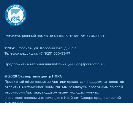
Регистрационный номер Эл № ФС 77-81091 от 08.06.2021.
119049, Москва, ул. Коровий Вал, д.7, с.1
Телефон редакции:
+7 (925) 050-33-77
Предложить материал для публикации –
go@porarctic.ru
.
© 2026
Экспертный центр ПОРА
Проектный офис развития Арктики создан для поддержки проектов
развития Арктической зоны РФ. Мы реализуем программы по всей
территории Арктики, поддерживаем молодых ученых
и распространяем информацию о Крайнем Севере среди широкой
аудитории.
Партнёр национальных проектов России