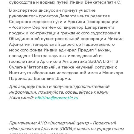
судоходства и водных путей Индии Венкатесапати С.
В экспертной дискуссии примут участие
руководитель проектов Департамента развития
Северного морского пути и Арктики Госкорпорации
«Росатом» Сергей Чемко, директор Департамента
продаж и контрактации гражданского судостроения
Объединенной судостроительной корпорации Михаил
Афонютин, генеральный директор Национального
морского фонда Индии адмирал Прадип Чаухан,
президент Центра научных исследований и
геополитики в Арктике и Антарктике SaGAA LIGHTS
Сулагна Чаттопадхьяй, а также научный сотрудник
Института оборонных исследований имени Манохара
Паррикара Бипандип Шарма.
Для аккредитации и получения дополнительной
информации, пожалуйста, обращайтесь к Юлии
Никитиной:
nikitina@porarctic.ru
Примечание: АНО «Экспертный центр – Проектный
офис развития Арктики (ПОРА)» является учредителем